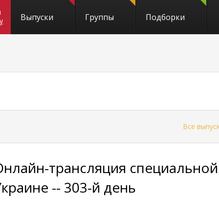
и
Выпуски
Группы
Подборки
y
←
Все выпус
Онлайн-трансляция специальной
Украине -- 303-й день