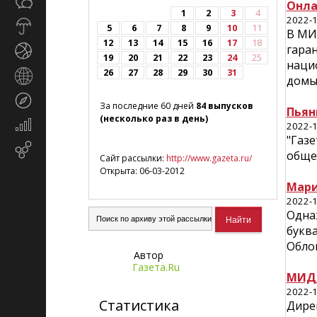
Общество
СМИ
Онла
1
2
3
4
2022-1
Прогноз
5
6
7
8
9
10
11
В МИ
погоды
12
13
14
15
16
17
18
гаран
Спорт
19
20
21
22
23
24
25
наци
26
27
28
29
30
31
Страны
домыс
и
Туризм
регионы
За последние 60 дней
84 выпусков
Пьян
(несколько раз в день)
Экономика
2022-1
и
"Газе
Email-
финансы
обще
Сайт рассылки:
http://www.gazeta.ru/
маркетинг
Открыта: 06-03-2012
Мари
2022-1
Одна
букв
Облон
Автор
Газета.Ru
МИД 
2022-1
Статистика
Дире