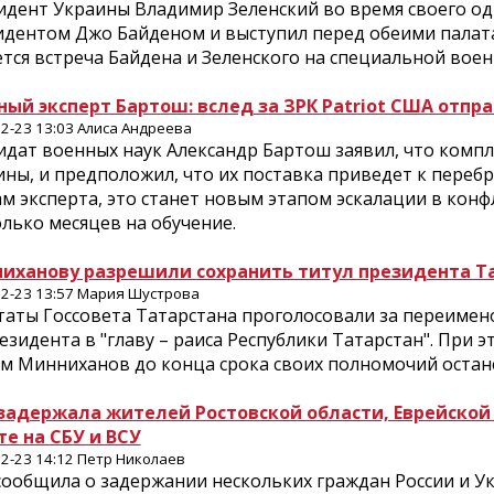
идент Украины Владимир Зеленский во время своего од
дентом Джо Байденом и выступил перед обеими палатам
тся встреча Байдена и Зеленского на специальной вое
ный эксперт Бартош: вслед за ЗРК Patriot США отпр
2-23 13:03 Алиса Андреева
идат военных наук Александр Бартош заявил, что компл
ны, и предположил, что их поставка приведет к перебро
м эксперта, это станет новым этапом эскалации в кон
лько месяцев на обучение.
иханову разрешили сохранить титул президента Т
2-23 13:57 Мария Шустрова
таты Госсовета Татарстана проголосовали за переимен
езидента в "главу – раиса Республики Татарстан". При
ам Минниханов до конца срока своих полномочий остан
задержала жителей Ростовской области, Еврейской 
те на СБУ и ВСУ
2-23 14:12 Петр Николаев
сообщила о задержании нескольких граждан России и Ук