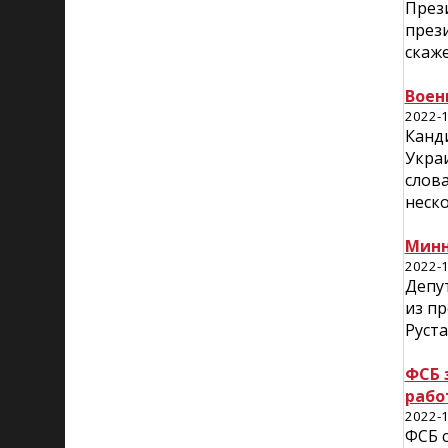
През
прези
скаже
Воен
2022-1
Канд
Украи
слова
неско
Минн
2022-1
Депу
из пр
Руст
ФСБ 
рабо
2022-1
ФСБ 