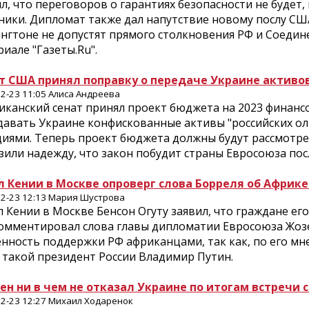
л, что переговоров о гарантиях безопасности не будет
ики. Дипломат также дал напутствие новому послу США 
нгтоне не допустят прямого столкновения РФ и Соедин
иале "Газеты.Ru".
т США принял поправку о передаче Украине активо
2-23 11:05 Алиса Андреева
иканский сенат принял проект бюджета на 2023 финанс
давать Украине конфискованные активы "российских ол
циями. Теперь проект бюджета должны будут рассмотрет
зили надежду, что закон побудит страны Евросоюза по
л Кении в Москве опроверг слова Борреля об Африке
2-23 12:13 Мария Шустрова
 Кении в Москве Бенсон Огуту заявил, что граждане его 
омментировал слова главы дипломатии Евросоюза Жозеп
нность поддержки РФ африканцами, так как, по его мне
 такой президент России Владимир Путин.
ен ни в чем не отказал Украине по итогам встречи 
2-23 12:27 Михаил Ходаренок