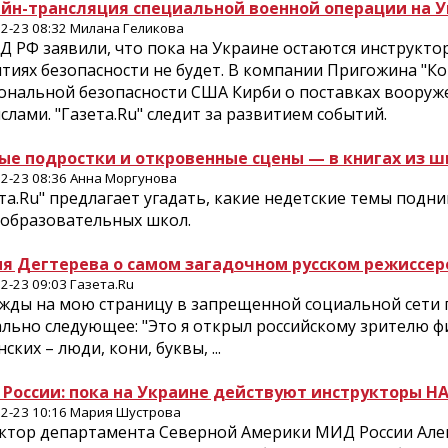
йн-трансляция специальной военной операции на У
2-23 08:32 Милана Геликова
Д РФ заявили, что пока на Украине остаются инструкто
тиях безопасности не будет. В компании Пригожина "К
ональной безопасности США Кирби о поставках вооруже
лами. "Газета.Ru" следит за развитием событий.
ые подростки и откровенные сцены — в книгах из 
2-23 08:36 Анна Моргунова
та.Ru" предлагает угадать, какие недетские темы подн
образовательных школ.
я Дегтерева о самом загадочном русском режиссер
2-23 09:03 Газета.Ru
жды на мою страницу в запрещенной социальной сети 
ально следующее: "Это я открыл российскому зрителю ф
ских – люди, кони, буквы, ...
России: пока на Украине действуют инструкторы НА
2-23 10:16 Мария Шустрова
ктор департамента Северной Америки МИД России Алек