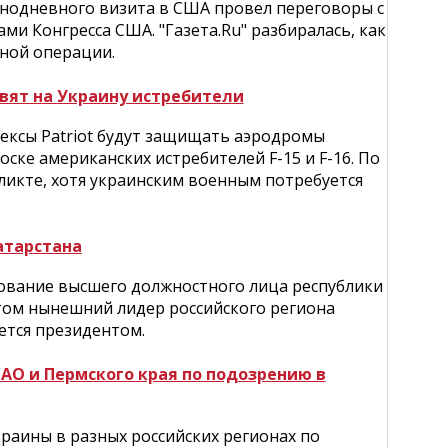
нодневного визита в США провел переговоры с
и Конгресса США. "Газета.Ru" разбиралась, как
нной операции.
авят на Украину истребители
ексы Patriot будут защищать аэродромы
ске американских истребителей F-15 и F-16. По
фликте, хотя украинским военным потребуется
атарстана
ование высшего должностного лица республики
 этом нынешний лидер российского региона
ется президентом.
АО и Пермского края по подозрению в
раины в разных российских регионах по