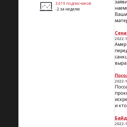
заяви
3.619 подписчиков
наемн
-2 за неделю
Ваши
матер
Сена
2022-1
Амер
пере
санк
выра
Посо
2022-1
Посол
прок
искре
и кто
Байд
2022-1