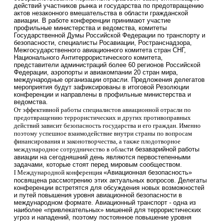
действий участников рынка и государства по предотвращению
актов незаконного вмешательства в области гражданской
авиации. В работе конференции принимают участие
профильные министерства и ведомства, комитеты
Государственной Думы Российской Федерации по транспорту и
безопасности, специалисты Росавиации, Ространснадзора,
Межгосударственного авиационного комитета стран СНГ,
Национального Антитеррористического комитета,
представители администраций более 60 регионов Российской
Федерации, аэропорты и авиакомпании 20 стран мира,
международные организации отрасли. Предложения делегатов
мероприятия будут зафиксированы в итоговой Резолюции
конференции и направлены в профильные министерства и
ведомства.
От эффективной работы специалистов авиационной отрасли по
предотвращению террористических и других противоправных
действий зависит безопасность государства и его граждан. Именно
поэтому успешное взаимодействие внутри страны по вопросам
финансирования и законотворчества, а также плодотворное
международное сотрудничество в облас
ти безаварийной работы
авиации на сегодняшний день являются первостепенными
задачами, которые стоят перед мировым сообществом.
I Международной конференция
«
Авиационная безопасность
»
посвящена рассмотрению этих актуальных вопросов. Делегаты
конференции встретятся для обсуждения новых возможностей
и путей повышения уровня авиационной безопасности в
международном формате. Авиационный транспорт - одна из
наиболее
«
привлекательных
»
мишеней для террористических
угроз и нападений, поэтому постоянное повышение уровня