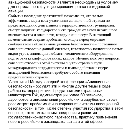
авиационной безопасности является необходимым условием
для нормального функционирования рынка гражданской
авиации.
События последних десятилетий показывают, что только
эффективные меры всех участников авиационной отрасли по
предотвращению деятельности террористических группировок
смогут защитить государство и его граждан от актов незаконного
вмешательства и опасности, которую они несут. В настоящий
момент самые острые проблемы, стоящие перед мировым
сообществом в области авиационной безопасности – постоянное
совершенствование данной системы, готовность к появлению новых
видов угроз, инновации в области технического оборудования,
подготовка квалифицированных кадров. Именно поэтому вопросы
совершенствования этой системы внутри страны и пути
международного сотрудничества и взаимодействия в сфере
авиационной безопасности требуют особого внимания
представителей отрасли.
Участники I Международной конференции
«
Авиационная
безопасность
»
обсудят эти и многие другие темы в ходе
работы на мероприятии. Представители отраслевых
министерств РФ, администраций более 60 регионов,
аэропортов и авиакомпаний российских и зарубежных стран
рассмотрят проблему финансирования системы авиационной
безопасности, в том числе степень участия государства в этом
вопросе, также механизмы внедрения и развития
государственно-частного партнерства, практику применения
нового российского законодательства в этой сфере.