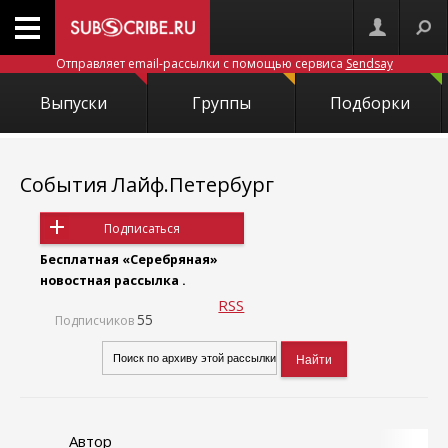
Отправляет email-рассылки с помощью сервиса
Sendsay
Выпуски
Группы
Подборки
События Лайф.Петербург
Подписаться
Бесплатная «Серебряная»
новостная рассылка .
RSS
55
Подписчиков
Автор