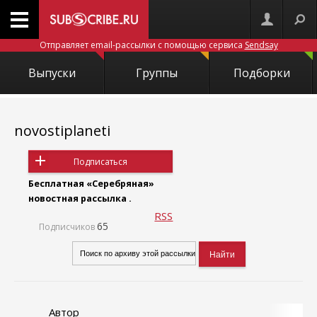
Отправляет email-рассылки с помощью сервиса
Sendsay
Выпуски
Группы
Подборки
novostiplaneti
Подписаться
Бесплатная «Серебряная»
новостная рассылка .
RSS
65
Подписчиков
Автор