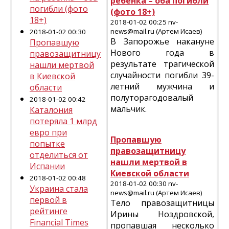
ребенка – оба погибли
погибли (фото
(фото 18+)
18+)
2018-01-02 00:25 nv-
news@mail.ru (Артем Исаев)
2018-01-02 00:30
В Запорожье накануне
Пропавшую
Нового года в
правозащитницу
результате трагической
нашли мертвой
случайности погибли 39-
в Киевской
летний мужчина и
области
полуторагодовалый
2018-01-02 00:42
мальчик.
Каталония
потеряла 1 млрд
евро при
Пропавшую
попытке
правозащитницу
отделиться от
нашли мертвой в
Испании
Киевской области
2018-01-02 00:48
2018-01-02 00:30 nv-
Украина стала
news@mail.ru (Артем Исаев)
первой в
Тело правозащитницы
рейтинге
Ирины Ноздровской,
Financial Times
пропавшая несколько