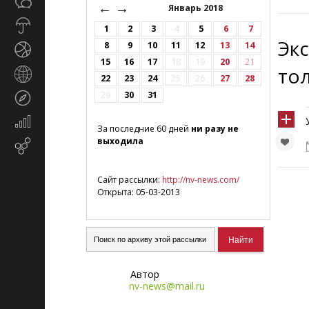
Общество
СМИ
←
→
Январь 2018
Прогноз
1
2
3
4
5
6
7
погоды
Экс
8
9
10
11
12
13
14
Спорт
15
16
17
18
19
20
21
то
Страны
22
23
24
25
26
27
28
и
29
30
31
Туризм
регионы
Экономика
За последние 60 дней
ни разу не
и
выходила
Email-
финансы
маркетинг
Сайт рассылки:
http://nv-news.com/
Открыта: 05-03-2013
Автор
nv-news@mail.ru