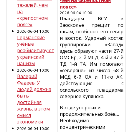
чем на «крепостном
тяжелей, чем
поясе»
на
2026-06-04 10:00
«крепостном
Плацдарм ВСУ в
поясе»
Заосколье трещит по
швам, особенно его север
2026-06-04 10:00
Германские
и восток. Ударный костяк
учёные
группировки «Запад»
реабилитируют
здесь образуют части 27-й
украинский
ОМСБр, 2-й МСД, 4-й и 47-й
нацизм
ТД 1-й ТА. Им помогают
«северяне» из числа 68-й
2026-06-04 10:00
Валерий
МСД 6-й ОА и 11-го АК,
Фадеев: У
действующие с
людей должна
оскольского плацдарма
быть
севернее Купянска.
достойная
В ходе упорных и
жизнь, в этом
продолжительных боёв…
смысл
Необходимо
экономики
концентрическими
2026-06-04 10:00