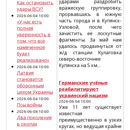
ударами раздробить
Как остановить
вражескую группировку,
удары ВСУ?
прорвавшись в южную
2026-06-04 10:00
часть города и в Купянск-
«У нас есть
Узловой, после чего
полная
зачистить её лоскутные
уверенность в
фрагменты. За май нам
том, что всё
удалось продвинуться от
намеченное
ж/д станции Кулаговка
будет
северо-восточнее
реализовано»
Купянска на 5 км…
2026-06-04 10:00
Латвия
становится
Германские учёные
оборонным
реабилитируют
цехом Украины
украинский нацизм
2026-06-04 10:00
2026-06-04 10:00
Псы войны
Уже 11 лет существует
2026-06-04 10:00
известная
Два поколения
преимущественно в узких
в окопах
кругах, но ведущая крайне