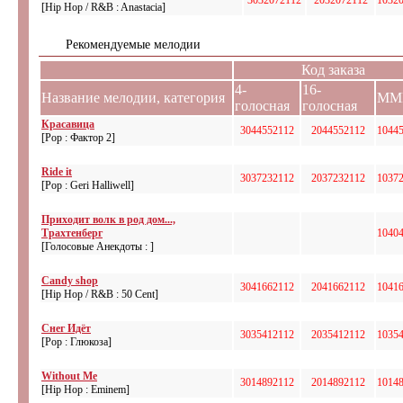
3032072112
2032072112
1032
[Hip Hop / R&B : Anastacia]
Рекомендуемые мелодии
Код заказа
4-
16-
Название мелодии, категория
MM
голосная
голосная
Красавица
3044552112
2044552112
1044
[Pop : Фактор 2]
Ride it
3037232112
2037232112
1037
[Pop : Geri Halliwell]
Приходит волк в род дом...,
Трахтенберг
1040
[Голосовые Анекдоты : ]
Candy shop
3041662112
2041662112
1041
[Hip Hop / R&B : 50 Cent]
Снег Идёт
3035412112
2035412112
1035
[Pop : Глюкоза]
Without Me
3014892112
2014892112
1014
[Hip Hop : Eminem]