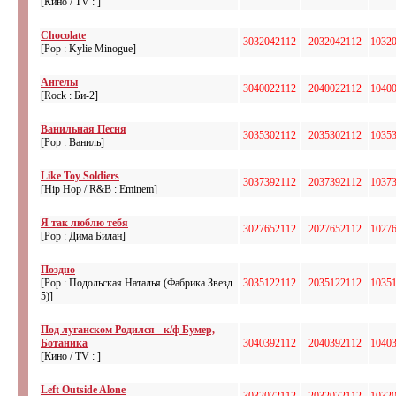
[Кино / TV : ]
Chocolate
3032042112
2032042112
1032
[Pop : Kylie Minogue]
Ангелы
3040022112
2040022112
1040
[Rock : Би-2]
Ванильная Песня
3035302112
2035302112
1035
[Pop : Ваниль]
Like Toy Soldiers
3037392112
2037392112
1037
[Hip Hop / R&B : Eminem]
Я так люблю тебя
3027652112
2027652112
1027
[Pop : Дима Билан]
Поздно
[Pop : Подольская Наталья (Фабрика Звезд
3035122112
2035122112
1035
5)]
Под луганском Родился - к/ф Бумер,
Ботаника
3040392112
2040392112
1040
[Кино / TV : ]
Left Outside Alone