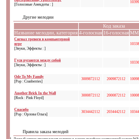
1039
[Голосовые Анекдоты : ]
Другие мелодии
Код заказа
Название мелодии, категория
4-голосная
16-голосная
MM
Сигнал тревоги в компьютерной
игре
1033
[Звуки, Эффекты : ]
Гуси ругаются между собой
1033
[Звуки, Эффекты : ]
Ode To My Family
3009872112
2009872112
1009
[Pop : Cranberries]
Another Brick In the Wall
3000872112
2000872112
1000
[Rock : Pink Floyd]
Спасибо
3034442112
2034442112
1034
[Pop : Орлова Ольга]
Правила заказа мелодий