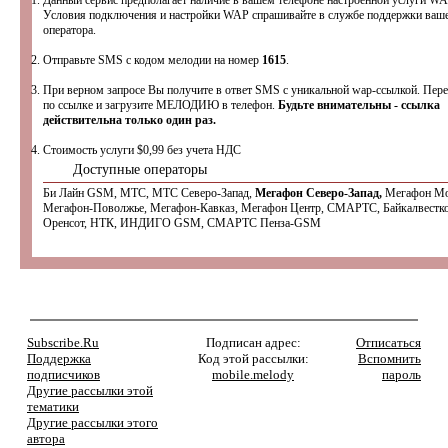
Данный сервис предполагает наличие в вашем телефоне настроенной услуги WA
Условия подключения и настройки WAP спрашивайте в службе поддержки ваш
оператора.
Отправьте SMS с кодом мелодии на номер
1615
.
При верном запросе Вы получите в ответ SMS с уникальной wap-cсылкой. Пер
по ссылке и загрузите МЕЛОДИЮ в телефон.
Будьте внимательны - ссылка
действительна только один раз.
Стоимость услуги $0,99 без учета НДС
Доступные операторы
Би Лайн GSM, МТС, МТС Северо-Запад,
Мегафон Северо-Запад,
Мегафон Мо
Мегафон-Поволжье, Мегафон-Кавказ, Мегафон Центр, СМАРТС, Байкалвестк
Оренсот, НТК, ИНДИГО GSM, СМАРТС Пенза-GSM
Subscribe.Ru
Подписан адрес:
Отписаться
Поддержка
Код этой рассылки:
Вспомнить
подписчиков
mobile.melody
пароль
Другие рассылки этой
тематики
Другие рассылки этого
автора