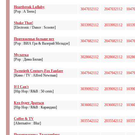
Heartbreak Lullaby
3047032112
2047032112
1047
[Pop : A Teens]
Shake That!
3033992112
2033992112
1033
[Electronic / Dance : Scooter]
Притяженья больше нет
3047682112
2047682112
1047
[Pop : ВИА Гра & Валерий Меладзе]
Мулатка
3028662112
2028662112
1028
[Pop : Дима Билан]
Twentieth Century-Fox Fanfare
3047942112
2047942112
1047
[Кино / TV : Alfred Newman]
If I Can't
3039092112
2039092112
1039
[Hip Hop / R&B : 50 cents]
Кто будет Драться
3036002112
2036002112
1036
[Hip Hop / R&B : Карандаш]
Coffee & TV
3035542112
2035542112
1035
[Alternative : Blur]
Презервативы, Трахтенберг