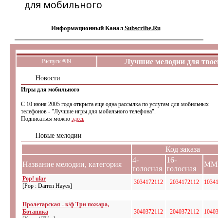
для мобильного
Информационный Канал
Subscribe.Ru
Лучшие мелодии для твое
Выпуск #89
Новости
Игры для мобильного
С 10 июня 2005 года открыта еще одна рассылка по услугам для мобильных
телефонов - "Лучшие игры для мобильного телефона".
Подписаться можно
здесь
Новые мелодии
Код заказа
4-
16-
Название мелодии, категория
MM
голосная
голосная
Pop! ular
3034172112
2034172112
1034
[Pop : Darren Hayes]
Пролетарская - к/ф Три пожара,
Ботаника
3040372112
2040372112
1040