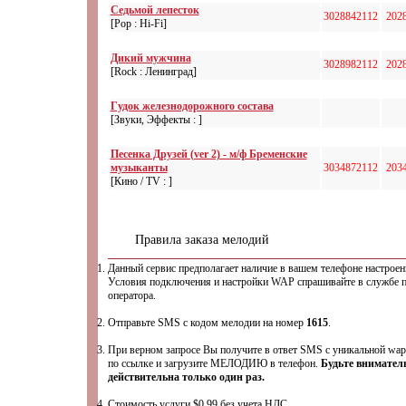
Седьмой лепесток
3028842112
202
[Pop : Hi-Fi]
Дикий мужчина
3028982112
202
[Rock : Ленинград]
Гудок железнодорожного состава
[Звуки, Эффекты : ]
Песенка Друзей (ver 2) - м/ф Бременские
музыканты
3034872112
203
[Кино / TV : ]
Правила заказа мелодий
Данный сервис предполагает наличие в вашем телефоне настрое
Условия подключения и настройки WAP спрашивайте в службе 
оператора.
Отправьте SMS с кодом мелодии на номер
1615
.
При верном запросе Вы получите в ответ SMS с уникальной wap
по ссылке и загрузите МЕЛОДИЮ в телефон.
Будьте внимател
действительна только один раз.
Стоимость услуги $0,99 без учета НДС