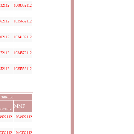
332112
1008332112
662112
1035662112
102112
1034102112
572112
1034572112
552112
1035552112
 заказа
MMF
лосная
4922112
1034922112
0332112
1040332112