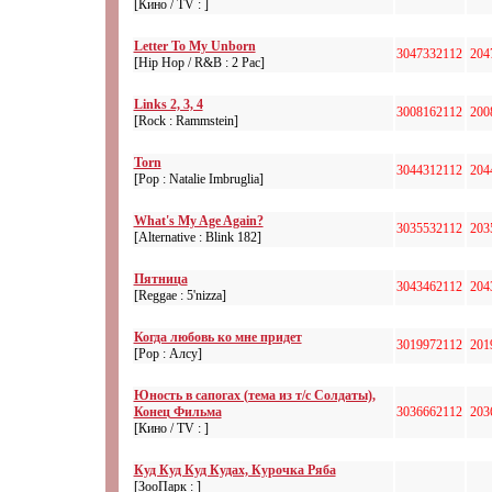
[Кино / TV : ]
Letter To My Unborn
3047332112
204
[Hip Hop / R&B : 2 Pac]
Links 2, 3, 4
3008162112
200
[Rock : Rammstein]
Torn
3044312112
204
[Pop : Natalie Imbruglia]
What's My Age Again?
3035532112
203
[Alternative : Blink 182]
Пятница
3043462112
204
[Reggae : 5'nizza]
Когда любовь ко мне придет
3019972112
201
[Pop : Алсу]
Юность в сапогах (тема из т/с Солдаты),
Конец Фильма
3036662112
203
[Кино / TV : ]
Куд Куд Куд Кудах, Курочка Ряба
[ЗооПарк : ]