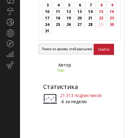
Общество
СМИ
3
4
5
6
7
8
9
Прогноз
10
11
12
13
14
15
16
погоды
17
18
19
20
21
22
23
Спорт
24
25
26
27
28
29
30
31
Страны
и
Туризм
регионы
Экономика
и
Автор
Email-
финансы
hac
маркетинг
Статистика
21.313 подписчиков
-6 за неделю