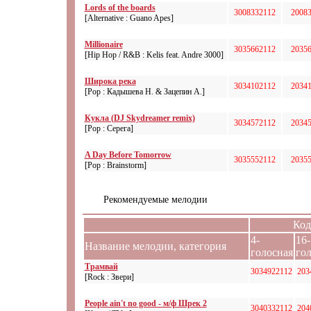
Lords of the boards
3008332112
2008
[Alternative : Guano Apes]
Millionaire
3035662112
2035
[Hip Hop / R&B : Kelis feat. Andre 3000]
Широка река
3034102112
2034
[Pop : Кадышева Н. & Зацепин А.]
Кукла (DJ Skydreamer remix)
3034572112
2034
[Pop : Серега]
A Day Before Tomorrow
3035552112
2035
[Pop : Brainstorm]
Рекомендуемые мелодии
Код
4-
16-
Название мелодии, категория
голосная
го
Трамвай
3034922112
203
[Rock : Звери]
People ain't no good - м/ф Шрек 2
3040332112
204