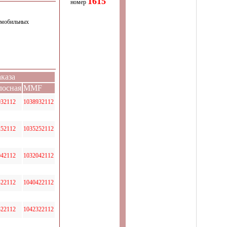
1615
номер
я мобильных
аказа
лосная
MMF
932112
1038932112
252112
1035252112
042112
1032042112
422112
1040422112
322112
1042322112