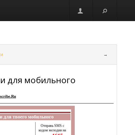
ки
→
и для мобильного
scribe.Ru
 для твоего мобильного
Отправь SMS с
кодом мелодии на