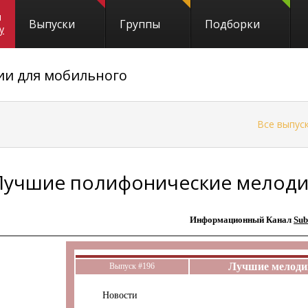
и
Выпуски
Группы
Подборки
y
ии для мобильного
←
Все выпус
Лучшие полифонические мелоди
Информационный Канал
Sub
Лучшие мелодии
Выпуск #196
Новости