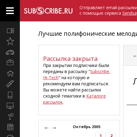
Отправляет email-рассылк
с помощью сервиса
Sendsa
Все
Лучшие полифонические мелод
вместе
Открыто
недавно
Автомобили
Рассылка закрыта
Бизнес
При закрытии подписчики были
и
переданы в рассылку "
Subscribe.
Дом
карьера
Hi-Tech
" на которую и
и
рекомендуем вам подписаться.
Мир
семья
Вы можете найти рассылки
женщины
Hi-
сходной тематики в
Каталоге
Tech
рассылок
.
Компьютеры
и
Культура,
интернет
стиль
←
→
Новости
Октябрь 2005
жизни
и
1
2