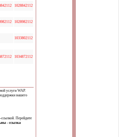
8842112
1028842112
8982112
1028982112
1033802112
4872112
1034872112
нной услуги WAP.
поддержки вашего
-cсылкой. Перейдите
ьны - ссылка