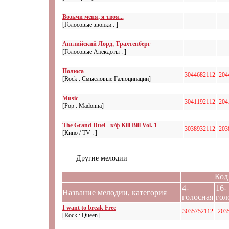
Возьми меня, я твоя...
[Голосовые звонки : ]
Английский Лорд, Трахтенберг
[Голосовые Анекдоты : ]
Полюса
3044682112
204
[Rock : Смысловые Галюцинации]
Music
3041192112
204
[Pop : Madonna]
The Grand Duel - к/ф Kill Bill Vol. 1
3038932112
203
[Кино / TV : ]
Другие мелодии
Код 
4-
16-
Название мелодии, категория
голосная
гол
I want to break Free
3035752112
203
[Rock : Queen]