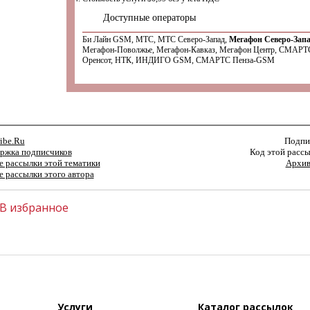
Доступные операторы
Би Лайн GSM, МТС, МТС Северо-Запад,
Мегафон Северо-Запа
Мегафон-Поволжье, Мегафон-Кавказ, Мегафон Центр, СМАРТС
Оренсот, НТК, ИНДИГО GSM, СМАРТС Пенза-GSM
ibe.Ru
Подпи
ржка подписчиков
Код этой рассы
е рассылки этой тематики
Архив
е рассылки этого автора
В избранное
Услуги
Каталог рассылок