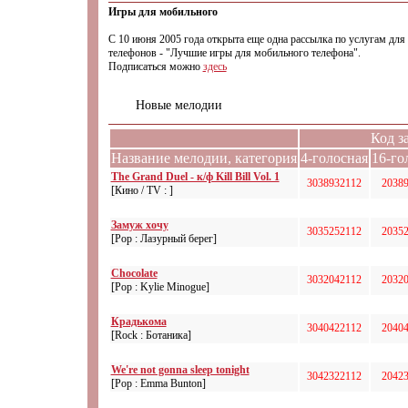
Игры для мобильного
С 10 июня 2005 года открыта еще одна рассылка по услугам дл
телефонов - "Лучшие игры для мобильного телефона".
Подписаться можно
здесь
Новые мелодии
Код з
Название мелодии, категория
4-голосная
16-го
The Grand Duel - к/ф Kill Bill Vol. 1
3038932112
2038
[Кино / TV : ]
Замуж хочу
3035252112
2035
[Pop : Лазурный берег]
Chocolate
3032042112
2032
[Pop : Kylie Minogue]
Крадькома
3040422112
2040
[Rock : Ботаника]
We're not gonna sleep tonight
3042322112
2042
[Pop : Emma Bunton]