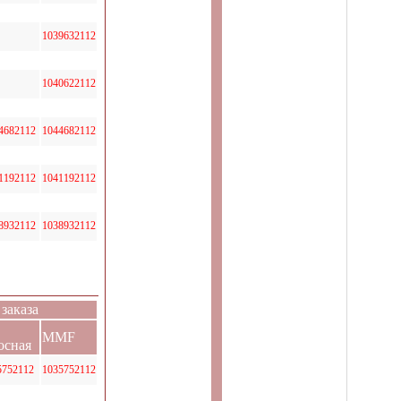
1039632112
1040622112
4682112
1044682112
1192112
1041192112
8932112
1038932112
заказа
MMF
осная
5752112
1035752112