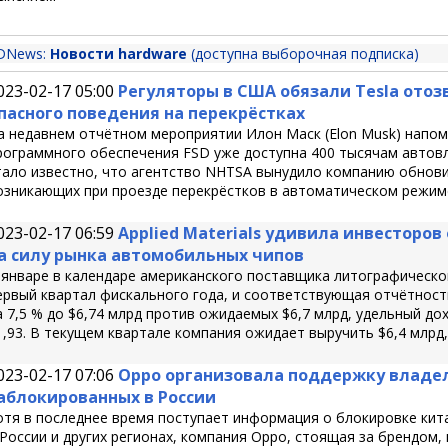
DNews:
Новости hardware
(доступна выборочная подписка)
023-02-17 05:00
Регуляторы в США обязали Tesla отозв
пасного поведения на перекрёстках
а недавнем отчётном мероприятии Илон Маск (Elon Musk) напом
рограммного обеспечения FSD уже доступна 400 тысячам автовл
тало известно, что агентство NHTSA вынудило компанию обновит
озникающих при проезде перекрёстков в автоматическом режим
023-02-17 06:59
Applied Materials удивила инвесторо
а силу рынка автомобильных чипов
 январе в календаре американского поставщика литографическог
ервый квартал фискального года, и соответствующая отчётност
а 7,5 % до $6,74 млрд против ожидаемых $6,7 млрд, удельный до
1,93. В текущем квартале компания ожидает выручить $6,4 млрд,
023-02-17 07:06
Oppo организовала поддержку владел
аблокированных в России
отя в последнее время поступает информация о блокировке кит
 России и других регионах, компания Oppo, стоящая за брендом