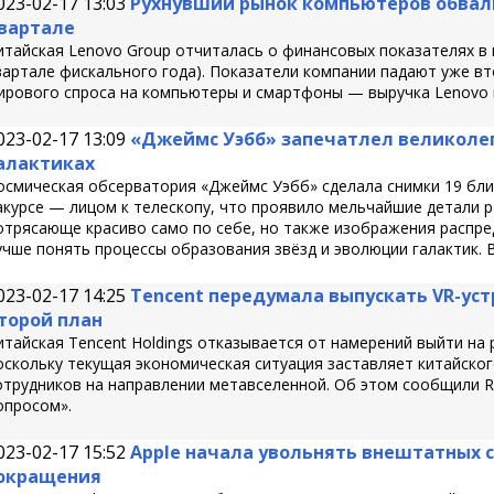
023-02-17 13:03
Рухнувший рынок компьютеров обвали
вартале
итайская Lenovo Group отчиталась о финансовых показателях в п
вартале фискального года). Показатели компании падают уже в
ирового спроса на компьютеры и смартфоны — выручка Lenovo в
023-02-17 13:09
«Джеймс Уэбб» запечатлел великолеп
алактиках
осмическая обсерватория «Джеймс Уэбб» сделала снимки 19 бл
акурсе — лицом к телескопу, что проявило мельчайшие детали 
отрясающе красиво само по себе, но также изображения распред
учше понять процессы образования звёзд и эволюции галактик. В
023-02-17 14:25
Tencent передумала выпускать VR-ус
торой план
итайская Tencent Holdings отказывается от намерений выйти на 
оскольку текущая экономическая ситуация заставляет китайског
отрудников на направлении метавселенной. Об этом сообщили Re
опросом».
023-02-17 15:52
Apple начала увольнять внештатных 
окращения