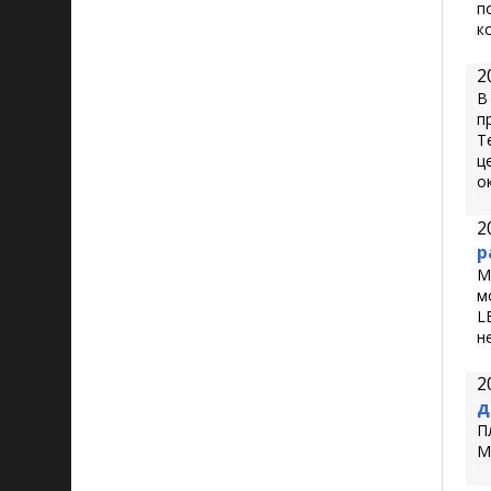
п
к
2
В
п
T
ц
о
2
р
М
м
L
н
2
д
П
М