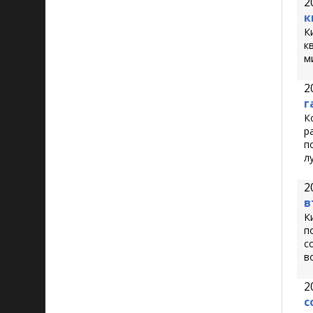
2
к
К
к
м
2
г
К
р
п
л
2
в
К
п
с
в
2
с