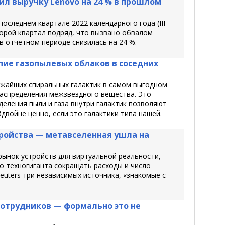
л выручку Lenovo на 24 % в прошлом
оследнем квартале 2022 календарного года (III
торой квартал подряд, что вызвано обвалом
 отчётном периоде снизилась на 24 %.
ие газопылевых облаков в соседних
ижайших спиральных галактик в самом выгодном
распределения межзвёздного вещества. Это
еления пыли и газа внутри галактик позволяют
двойне ценно, если это галактики типа нашей.
тройства — метавселенная ушла на
рынок устройств для виртуальной реальности,
о техногиганта сокращать расходы и число
uters три независимых источника, «знакомые с
сотрудников — формально это не