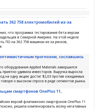
ать 362 758 электромобилей из-за
нил, что программа тестирования бета-версии
адельцев в Северной Америке. На этой неделе
ь ПО на 362 758 машинах из-за рисков,
е.
в оптимистичным прогнозом, сославшись
о оборудования Applied Materials завершился
ь приятно удивила инвесторов. Выручка выросла
ход на одну акцию достиг $2,03 против ожидаемых
 говоря о высоком спросе в ряде сегментов рынка.
ьцам смартфонов OnePlus 11,
айских версий флагманских смартфонов OnePlus 11
, похоже, решила компенсировать волну негативных