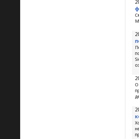
2
ф
С
М
2
п
П
п
S
о
2
О
п
д
2
к
Х
н
п