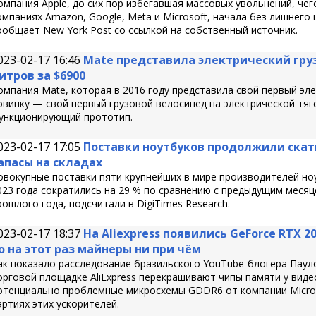
омпания Apple, до сих пор избегавшая массовых увольнений, че
омпаниях Amazon, Google, Meta и Microsoft, начала без лишнего
ообщает New York Post со ссылкой на собственный источник.
023-02-17 16:46
Mate представила электрический груз
итров за $6900
омпания Mate, которая в 2016 году представила свой первый эл
овинку — свой первый грузовой велосипед на электрической тяг
ункционирующий прототип.
023-02-17 17:05
Поставки ноутбуков продолжили скат
апасы на складах
овокупные поставки пяти крупнейших в мире производителей ноу
023 года сократились на 29 % по сравнению с предыдущим месяц
рошлого года, подсчитали в DigiTimes Research.
023-02-17 18:37
На Aliexpress появились GeForce RTX 
о на этот раз майнеры ни при чём
ак показало расследование бразильского YouTube-блогера Паул
орговой площадке AliExpress перекрашивают чипы памяти у виде
отенциально проблемные микросхемы GDDR6 от компании Micron
артиях этих ускорителей.