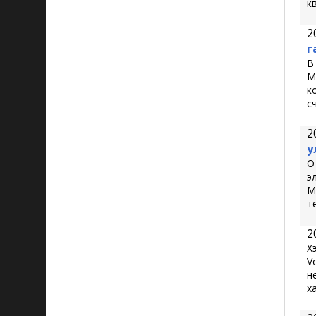
к
2
г
В
M
к
с
2
у
О
э
M
т
2
Х
V
н
х