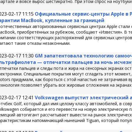
вартале и вовсе вырос шестикратно. При этом спрос на ноутбуки
023-02-17 11:15
Официальные сервис-центры Apple в 
арантии MacBook, купленные за границей
 отечественных авторизованных сервисных центрах Apple стали
acBook, приобретённых за рубежом, сообщают «Известия». В те
омпании соответствующих распоряжений для сервисных центров 
читают такие отказы незаконными.
023-02-17 11:30
GM запатентовала технологию самооч
льтрафиолета — отпечатки пальцев за ночь исчезн
тпечатки пальцев и следы пота и жира на сенсорных экранах о
лектроники. Специальные покрытия могут сгладить этот момент, 
otors придумали, как бороться с этой напастью не затрачивая в
ехнология позволяет убрать все жировые отложения на экранах з
023-02-17 12:41
Volkswagen выпустит электрический ан
этчбек Golf, который дал имя целому классу автомобилей, в со
olkswagen собирается и его перевести на новую электрическую п
емецкий автогигант рассчитывает вывести на рынок электрическ
арактеристикам напоминающий нынешний Tiguan, который популя