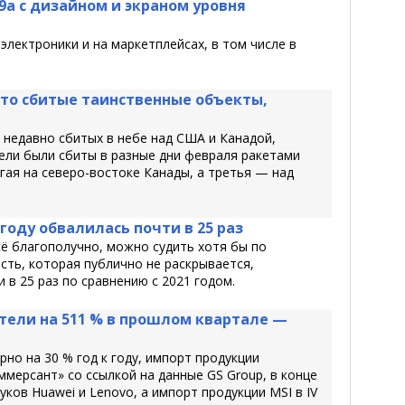
9a с дизайном и экраном уровня
лектроники и на маркетплейсах, в том числе в
то сбитые таинственные объекты,
 недавно сбитых в небе над США и Канадой,
ели были сбиты в разные дни февраля ракетами
угая на северо-востоке Канады, а третья — над
году обвалилась почти в 25 раз
сё благополучно, можно судить хотя бы по
ть, которая публично не раскрывается,
в 25 раз по сравнению с 2021 годом.
етели на 511 % в прошлом квартале —
рно на 30 % год к году, импорт продукции
мерсант» со ссылкой на данные GS Group, в конце
ков Huawei и Lenovo, а импорт продукции MSI в IV