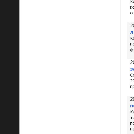
К
к
с
2
л
К
н
ф
2
з
С
2
п
2
н
К
т
п
п