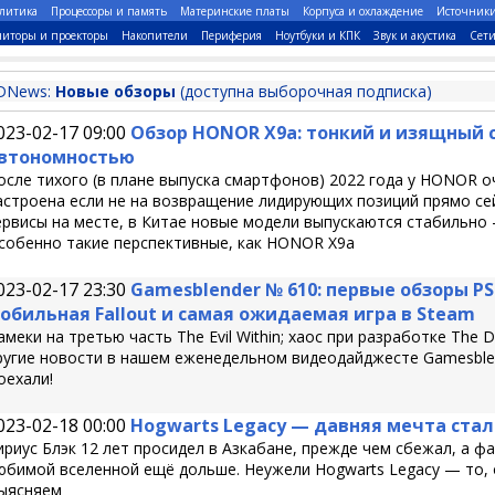
литика
Процессоры и память
Материнские платы
Корпуса и охлаждение
Источник
иторы и проекторы
Накопители
Периферия
Ноутбуки и КПК
Звук и акустика
Сет
DNews:
Новые обзоры
(доступна выборочная подписка)
023-02-17 09:00
Обзор HONOR X9a: тонкий и изящный
втономностью
осле тихого (в плане выпуска смартфонов) 2022 года у HONOR о
астроена если не на возвращение лидирующих позиций прямо сей
ервисы на месте, в Китае новые модели выпускаются стабильно 
собенно такие перспективные, как HONOR X9a
023-02-17 23:30
Gamesblender № 610: первые обзоры PS
обильная Fallout и самая ожидаемая игра в Steam
амеки на третью часть The Evil Within; хаос при разработке The D
ругие новости в нашем еженедельном видеодайджесте Gamesble
оехали!
023-02-18 00:00
Hogwarts Legacy — давняя мечта стал
ириус Блэк 12 лет просидел в Азкабане, прежде чем сбежал, а ф
юбимой вселенной ещё дольше. Неужели Hogwarts Legacy — то, 
ыясняем