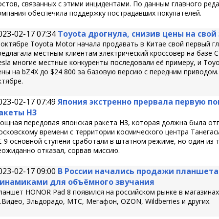
остов, связанных с этими инцидентами. По данным главного реда
омпания обеспечила поддержку пострадавших покупателей.
023-02-17 07:34
Toyota дрогнула, снизив цены на свой
 октябре Toyota Motor начала продавать в Китае свой первый г
редлагала местным клиентам электрический кроссовер на базе C
esla многие местные конкуренты последовали её примеру, и Toyo
ены на bZ4X до $24 800 за базовую версию с передним приводом.
ктябре.
023-02-17 07:49
Япония экстренно прервала первую п
акеты H3
ощная передовая японская ракета H3, которая должна была отпр
осковскому времени с территории космического центра Танегаси
E-9 основной ступени сработали в штатном режиме, но один из
еожиданно отказал, сорвав миссию.
023-02-17 09:00
В России начались продажи планшета H
инамиками для объёмного звучания
ланшет HONOR Pad 8 появился на российском рынке в магазинах 
.Видео, Эльдорадо, МТС, Мегафон, OZON, Wildberries и других.