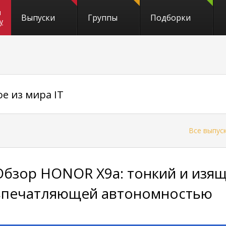
и
Выпуски
Группы
Подборки
y
е из мира IT
←
Все выпус
Обзор HONOR X9a: тонкий и изя
впечатляющей автономностью