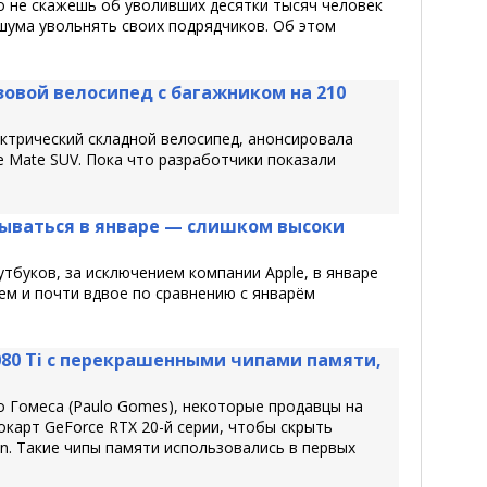
го не скажешь об уволивших десятки тысяч человек
 шума увольнять своих подрядчиков. Об этом
овой велосипед с багажником на 210
ектрический складной велосипед, анонсировала
е Mate SUV. Пока что разработчики показали
ываться в январе — слишком высоки
тбуков, за исключением компании Apple, в январе
ем и почти вдвое по сравнению с январём
2080 Ti с перекрашенными чипами памяти,
о Гомеса (Paulo Gomes), некоторые продавцы на
окарт GeForce RTX 20-й серии, чтобы скрыть
. Такие чипы памяти использовались в первых