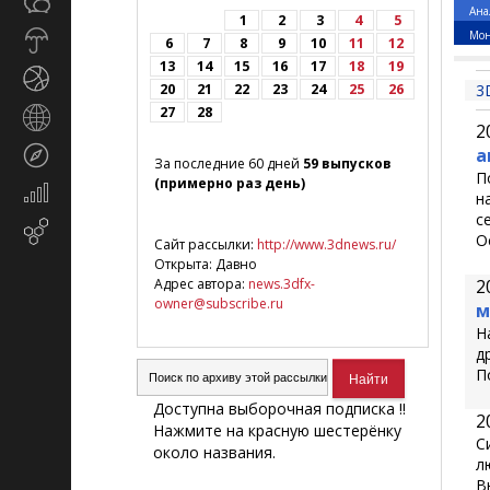
Общество
СМИ
Ана
1
2
3
4
5
Мон
Прогноз
6
7
8
9
10
11
12
погоды
13
14
15
16
17
18
19
Спорт
20
21
22
23
24
25
26
3
27
28
Страны
2
и
а
Туризм
регионы
За последние 60 дней
59 выпусков
П
(примерно раз день)
Экономика
н
и
с
Email-
финансы
О
Сайт рассылки:
http://www.3dnews.ru/
маркетинг
Открыта: Давно
Адрес автора:
news.3dfx-
2
owner@subscribe.ru
м
Н
д
П
Доступна выборочная подписка !!
2
Нажмите на красную шестерёнку
С
около названия.
л
В