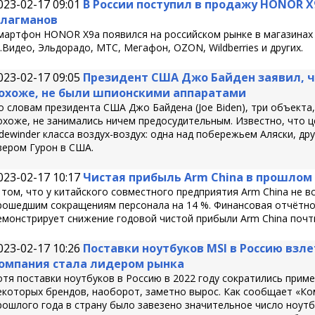
023-02-17 09:01
В России поступил в продажу HONOR X
лагманов
мартфон HONOR X9a появился на российском рынке в магазинах э
.Видео, Эльдорадо, МТС, Мегафон, OZON, Wildberries и других.
023-02-17 09:05
Президент США Джо Байден заявил, ч
охоже, не были шпионскими аппаратами
о словам президента США Джо Байдена (Joe Biden), три объекта,
охоже, не занимались ничем предосудительным. Известно, что ц
idewinder класса воздух-воздух: одна над побережьем Аляски, др
зером Гурон в США.
023-02-17 10:17
Чистая прибыль Arm China в прошлом 
 том, что у китайского совместного предприятия Arm China не в
рошедшим сокращениям персонала на 14 %. Финансовая отчётнос
емонстрирует снижение годовой чистой прибыли Arm China почти 
023-02-17 10:26
Поставки ноутбуков MSI в Россию взл
омпания стала лидером рынка
отя поставки ноутбуков в Россию в 2022 году сократились приме
екоторых брендов, наоборот, заметно вырос. Как сообщает «Ком
рошлого года в страну было завезено значительное число ноутбу