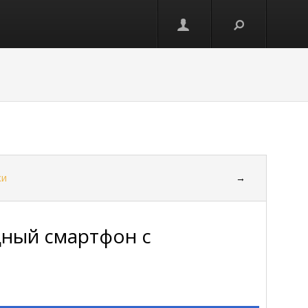
ки
→
щный смартфон с