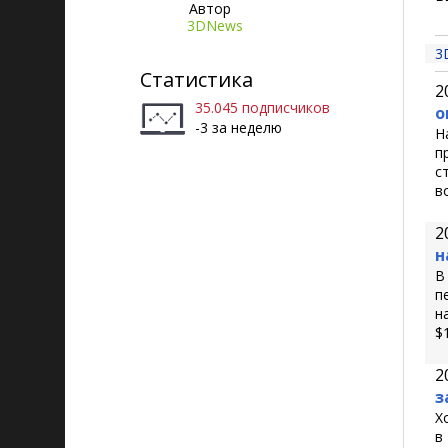
Автор
3DNews
3
Статистика
2
35.045 подписчиков
о
-3 за неделю
Н
п
с
в
2
н
В
п
н
$
2
з
Х
в