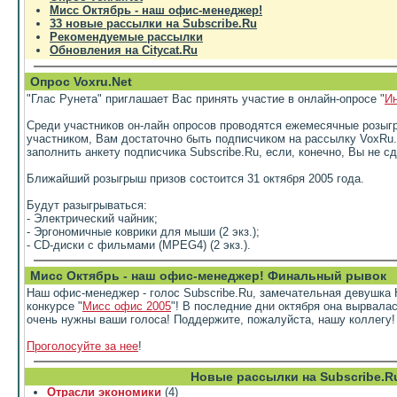
Мисс Октябрь - наш офис-менеджер!
33 новые рассылки на Subscribe.Ru
Рекомендуемые рассылки
Обновления на Citycat.Ru
Опрос Voxru.Net
"Глас Рунета" приглашает Вас принять участие в онлайн-опросе "
Ин
Среди участников он-лайн опросов проводятся ежемесячные розыгр
участником, Вам достаточно быть подписчиком на рассылку VoxRu
заполнить анкету подписчика Subscribe.Ru, если, конечно, Вы не с
Ближайший розыгрыш призов состоится 31 октября 2005 года.
Будут разыгрываться:
- Электрический чайник;
- Эргономичные коврики для мыши (2 экз.);
- CD-диски c фильмами (MPEG4) (2 экз.).
Мисс Октябрь - наш офис-менеджер! Финальный рывок
Наш офис-менеджер - голос Subscribe.Ru, замечательная девушка
конкурсе "
Мисс офис 2005
"! В последние дни октября она вырвала
очень нужны ваши голоса! Поддержите, пожалуйста, нашу коллегу!
Проголосуйте за нее
!
Новые рассылки на Subscribe.R
Отрасли экономики
(4)