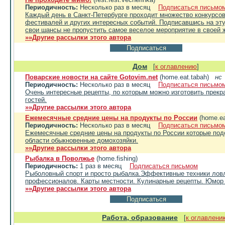
Периодичность:
Несколько раз в месяц
Подписаться письмо
Каждый день в Санкт-Петербурге проходит множество конкурсов,
фестивалей и других интересных событий. Подписавшись на эт
свои шансы не пропустить самое веселое мероприятие в своей 
»»Другие рассылки этого автора
Дом
[
к оглавлению
]
Поварские новости на сайте Gotovim.net
(home.eat.tabah)
нс
Периодичность:
Несколько раз в месяц
Подписаться письмо
Очень интересные рецепты, по которым можно изготовить прекр
гостей.
»»Другие рассылки этого автора
Ежемесячные средние цены на продукты по России
(home.ea
Периодичность:
Несколько раз в месяц
Подписаться письмо
Ежемесячные средние цены на продукты по России которые под
области обыкновенные домохозяйки.
»»Другие рассылки этого автора
Рыбалка в Поволжье
(home.fishing)
Периодичность:
1 раз в месяц
Подписаться письмом
Рыболовный спорт и просто рыбалка.Эффективные техники ловл
профессионалов. Карты местности. Кулинарные рецепты. Юмор 
»»Другие рассылки этого автора
Работа, образование
[
к оглавлени