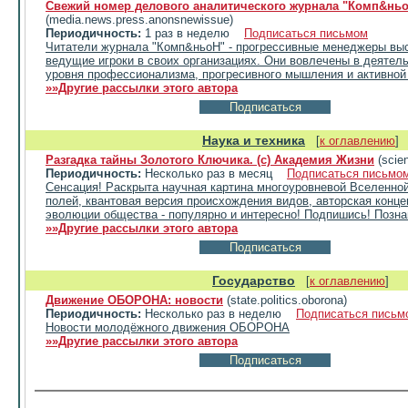
Свежий номер делового аналитического журнала "Комп&нь
(media.news.press.anonsnewissue)
Периодичность:
1 раз в неделю
Подписаться письмом
Читатели журнала "Комп&ньоН" - прогрессивные менеджеры выс
ведущие игроки в своих организациях. Они вовлечены в деятел
уровня профессионализма, прогресивного мышления и активной
»»Другие рассылки этого автора
Наука и техника
[
к оглавлению
]
Разгадка тайны Золотого Ключика. (с) Академия Жизни
(scie
Периодичность:
Несколько раз в месяц
Подписаться письмо
Сенсация! Раскрыта научная картина многоуровневой Вселенной
полей, квантовая версия происхождения видов, авторская конце
эволюции общества - популярно и интересно! Подпишись! Позна
»»Другие рассылки этого автора
Государство
[
к оглавлению
]
Движение ОБОРОНА: новости
(state.politics.oborona)
Периодичность:
Несколько раз в неделю
Подписаться письм
Новости молодёжного движения ОБОРОНА
»»Другие рассылки этого автора