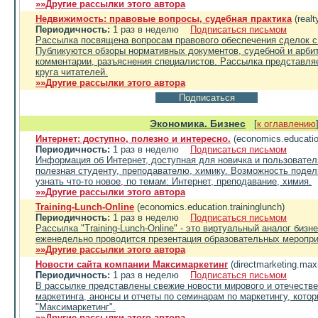
»»Другие рассылки этого автора
Недвижимость: правовые вопросы, судебная практика
(realt
Периодичность:
1 раз в неделю
Подписаться письмом
Рассылка посвящена вопросам правового обеспечения сделок 
Публикуются обзоры нормативных документов, судебной и арбит
комментарии, разъяснения специалистов. Рассылка представля
круга читателей.
»»Другие рассылки этого автора
Экономика. Бизнес
[
к оглавлению
Интернет: доступно, полезно и интересно.
(economics.educatio
Периодичность:
1 раз в неделю
Подписаться письмом
Информация об Интернет, доступная для новичка и пользовател
полезная студенту, преподавателю, химику. Возможность подел
узнать что-то новое, по темам: Интернет, преподавание, химия.
»»Другие рассылки этого автора
Training-Lunch-Online
(economics.education.traininglunch)
Периодичность:
1 раз в неделю
Подписаться письмом
Рассылка "Training-Lunch-Online" - это виртуальный аналог бизн
еженедельно проводится презентация образовательных меропри
»»Другие рассылки этого автора
Новости сайта компании Максимаркетинг
(directmarketing.max
Периодичность:
1 раз в неделю
Подписаться письмом
В рассылке представлены свежие новости мирового и отечестве
маркетинга, анонсы и отчеты по семинарам по маркетингу, кото
"Максимаркетинг".
»»Другие рассылки этого автора