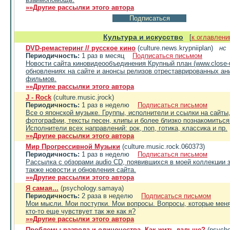
»»Другие рассылки этого автора
Культура и искусство
[
к оглавлен
DVD-ремастеринг // русское кино
(culture.news.krypniiplan)
нс
Периодичность:
1 раз в месяц
Подписаться письмом
Новости сайта киновидеообъединения Крупный план (www.close-
обновлениях на сайте и анонсы релизов отреставрированных ан
фильмов.
»»Другие рассылки этого автора
J - Rock
(culture.music.jrock)
Периодичность:
1 раз в неделю
Подписаться письмом
Все о японской музыке. Группы, исполнители и ссылки на сайты,
фотографии, тексты песен, клипы и более близко познакомитьс
Исполнители всех направлений: рок, поп, готика, классика и пр.
»»Другие рассылки этого автора
Мир Прогрессивной Музыки
(culture.music.rock.060373)
Периодичность:
1 раз в неделю
Подписаться письмом
Рассылка с обзорами audio CD, появившихся в моей коллекции
также новости и обновления сайта.
»»Другие рассылки этого автора
Я самая...
(psychology.samaya)
Периодичность:
2 раза в неделю
Подписаться письмом
Мои мысли. Мои поступки. Мои вопросы. Вопросы, которые меня
кто-то еще чувствует так же как я?
»»Другие рассылки этого автора
Проблемы развода и одиночества. Как жить дальше?
(psycho