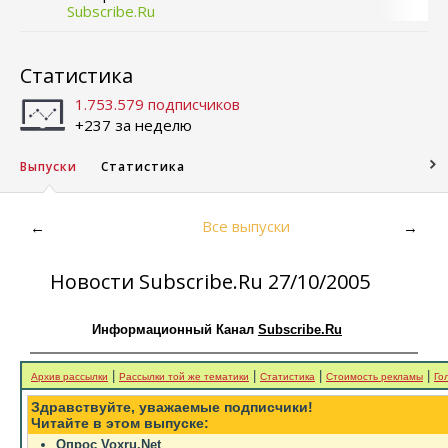
Subscribe.Ru
Статистика
1.753.579 подписчиков
+237 за неделю
Выпуски
Статистика
Все выпуски
←
→
Новости Subscribe.Ru 27/10/2005
Информационный Канал
Subscribe.Ru
|
|
|
|
Архив рассылки
Рассылки той же тематики
Статистика
Стоимость рекламы
Го
Здравствуйте, уважаемые подписчики!
Читайте в этом выпуске:
Опрос Voxru.Net