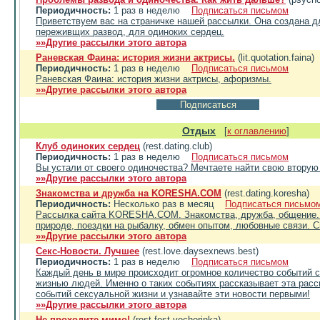
Периодичность:
1 раз в неделю
Подписаться письмом
Приветствуем вас на страничке нашей рассылки. Она создана 
переживщих развод, для одиноких сердец.
»»Другие рассылки этого автора
Раневская Фаина: история жизни актрисы.
(lit.quotation.faina)
Периодичность:
1 раз в неделю
Подписаться письмом
Раневская Фаина: история жизни актрисы, афоризмы.
»»Другие рассылки этого автора
Отдых
[
к оглавлению
]
Клуб одиноких сердец
(rest.dating.club)
Периодичность:
1 раз в неделю
Подписаться письмом
Вы устали от своего одиночества? Мечтаете найти свою вторую
»»Другие рассылки этого автора
Знакомства и дружба на KORESHA.COM
(rest.dating.koresha)
Периодичность:
Несколько раз в месяц
Подписаться письмо
Рассылка сайта KORESHA.COM. Знакомства, дружба, общение.
природе, поездки на рыбалку, обмен опытом, любовные связи. 
»»Другие рассылки этого автора
Секс-Новости. Лучшее
(rest.love.daysexnews.best)
Периодичность:
1 раз в неделю
Подписаться письмом
Каждый день в мире происходит огромное количество событий 
жизнью людей. Именно о таких событиях рассказывает эта расс
событий сексуальной жизни и узнавайте эти новости первыми!
»»Другие рассылки этого автора
Не проходите мимо!
(rest.fest.vecherinka)