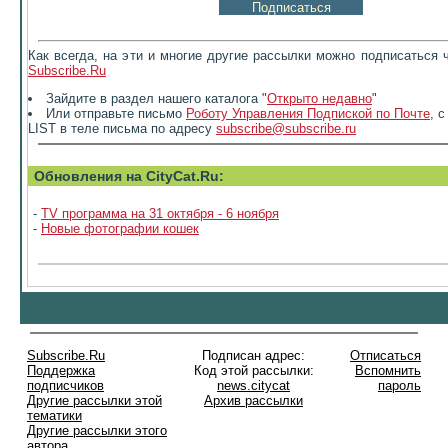
Как всегда, на эти и многие другие рассылки можно подписаться 
Subscribe.Ru
Зайдите в раздел нашего каталога "
Открыто недавно
"
Или отправьте письмо
Роботу Управления Подпиской по Почте
, 
LIST в теле письма по адресу
subscribe@subscribe.ru
Обновления на CityCat.Ru:
-
TV программа на 31 октября - 6 ноября
-
Новые фотографии кошек
Subscribe.Ru
Подписан адрес:
Отписаться
Поддержка
Код этой рассылки:
Вспомнить
подписчиков
news.citycat
пароль
Другие рассылки этой
Архив рассылки
тематики
Другие рассылки этого
автора