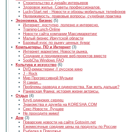
Строительство и дизайн интерьеров
Здоровое жилье. Советы профессионалов.
LuckyStart.net - Новости и обзоры мобильных телефонов
Недвижимость: правовые вопросы, судебная практика
Экономика. Бизнес
(5)
Интернет: доступно, полезно и интересно.
Training-Lunch-Online
Новости сайта компании Максимаркетинг
Малый бизнес Иркутской области
Базовый курс по рынку ценных бумаг
Компьютеры, ПО и Интернет
(3)
Интернет маркетинг. Новости рынка.
Создание и продвижение веб-проектов вместе
SoobCha Windows FAQ
Культура и искусство
(6)
DVD-ремастеринг // русское кино
J - Rock
Мир Прогрессивной Музыки
Я самая...
Проблемы развода и одиночества. Как жить дальше?
Раневская Фаина: история жизни актрисы.
Отдых
(4)
Клуб одиноких сердец
Знакомства и дружба на KORESHA.COM
Секс-Новости. Лучшее
Не проходите мимо!
Дом
(3)
Поварские новости на сайте Gotovim.net
Ежемесячные средние цены на продукты по России
Рыбалка в Поволжье