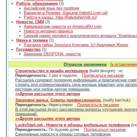
Работа, образование
(3)
Английский язык без проблем
Вакансии и Резюме: Харьков (rabotU.com.ua)
Работа и кадры: Уфа (RabotaNeVolk.ru)
Новости. СМИ
(3)
Американские новости от AmericaRU.com
Новости интернет-бизнеса
Свежий номер делового аналитического журнала "Комп&нь
Наука и техника
(1)
Разгадка тайны Золотого Ключика. (с) Академия Жизни
Государство
(1)
Движение ОБОРОНА: новости
Отрасли экономики
[
к оглавлению
Строительство и дизайн интерьеров
(build.designn)
нс
Периодичность:
1 раз в неделю
Подписаться письмом
Рассылка содержит полезную информацию и практические совет
строить или отремонтировать свое жилище (квартиру или загоро
ресторан или любое другое помещение.
»»Другие рассылки этого автора
Здоровое жилье. Советы профессионалов.
(realty.barchuk)
Периодичность:
Нерегулярно
Подписаться письмом
В этой рассылке будут рассмотрены вопросы улучшения эколог
помещений.
»»Другие рассылки этого автора
LuckyStart.net - Новости и обзоры мобильных телефонов
(in
Периодичность:
По будним дням
Подписаться письмом
Ежедневные новости и обзоры сотовых телефонов