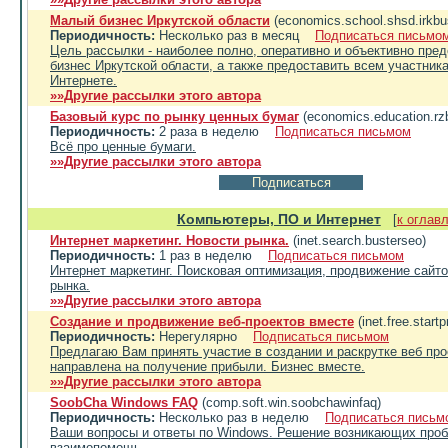
Малый бизнес Иркутской области
(economics.school.shsd.irkbu
Периодичность:
Несколько раз в месяц
Подписаться письмо
Цель рассылки - наиболее полно, оперативно и объективно пре
бизнес Иркутской области, а также предоставить всем участник
Интернете.
»»Другие рассылки этого автора
Базовый курс по рынку ценных бумаг
(economics.education.rz
Периодичность:
2 раза в неделю
Подписаться письмом
Всё про ценные бумаги.
»»Другие рассылки этого автора
Компьютеры, ПО и Интернет
[
к оглав
Интернет маркетинг. Новости рынка.
(inet.search.busterseo)
Периодичность:
1 раз в неделю
Подписаться письмом
Интернет маркетинг. Поисковая оптимизация, продвижение сайто
рынка.
»»Другие рассылки этого автора
Создание и продвижение веб-проектов вместе
(inet.free.startp
Периодичность:
Нерегулярно
Подписаться письмом
Предлагаю Вам принять участие в создании и раскрутке веб про
направлена на получение прибыли. Бизнес вместе.
»»Другие рассылки этого автора
SoobCha Windows FAQ
(comp.soft.win.soobchawinfaq)
Периодичность:
Несколько раз в неделю
Подписаться письм
Ваши вопросы и ответы по Windows. Решение возникающих проб
взаимопомощь.