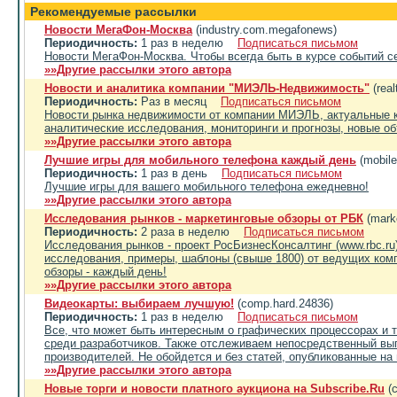
Рекомендуемые рассылки
Новости МегаФон-Москва
(industry.com.megafonews)
Периодичность:
1 раз в неделю
Подписаться письмом
Новости МегаФон-Москва. Чтобы всегда быть в курсе событий с
»»Другие рассылки этого автора
Новости и аналитика компании "МИЭЛЬ-Недвижимость"
(rea
Периодичность:
Раз в месяц
Подписаться письмом
Новости рынка недвижимости от компании МИЭЛЬ, актуальные 
аналитические исследования, мониторинги и прогнозы, новые об
»»Другие рассылки этого автора
Лучшие игры для мобильного телефона каждый день
(mobil
Периодичность:
1 раз в день
Подписаться письмом
Лучшие игры для вашего мобильного телефона ежедневно!
»»Другие рассылки этого автора
Исследования рынков - маркетинговые обзоры от РБК
(marke
Периодичность:
2 раза в неделю
Подписаться письмом
Исследования рынков - проект РосБизнесКонсалтинг (www.rbc.ru
исследования, примеры, шаблоны (свыше 1800) от ведущих ком
обзоры - каждый день!
»»Другие рассылки этого автора
Видеокарты: выбираем лучшую!
(comp.hard.24836)
Периодичность:
1 раз в неделю
Подписаться письмом
Все, что может быть интересным о графических процессорах и 
среди разработчиков. Также отслеживаем непосредственный вы
производителей. Не обойдется и без статей, опубликованные на
»»Другие рассылки этого автора
Новые торги и новости платного аукциона на Subscribe.Ru
(c