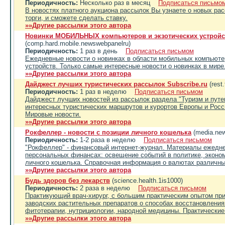
Периодичность:
Несколько раз в месяц
Подписаться письмо
В новостях платного аукциона рассылок Вы узнаете о новых ра
торги, и сможете сделать ставку.
»»Другие рассылки этого автора
Новинки МОБИЛЬНЫХ компьютеров и экзотических устройс
(comp.hard.mobile.newswebpanelru)
Периодичность:
1 раз в день
Подписаться письмом
Ежедневные новости о новинках в области мобильных компьюте
устройств. Только самые интересные новости о новинках в мире
»»Другие рассылки этого автора
Дайджест лучших туристических рассылок Subscribe.ru
(rest.
Периодичность:
1 раз в неделю
Подписаться письмом
Дайджест лучших новостей из рассылок раздела "Туризм и пут
интересных туристических маршрутов и курортов Европы и Росс
Мировые новости.
»»Другие рассылки этого автора
Рокфеллер - новости с позиции личного кошелька
(media.new
Периодичность:
1-2 раза в неделю
Подписаться письмом
"Рокфеллер" - финансовый интернет-журнал. Материалы ежедне
персональных финансах: освещение событий в политике, эконом
личного кошелька. Справочная информация о валютах различны
»»Другие рассылки этого автора
Будь здоров без лекарств
(science.health.1is1000)
Периодичность:
2 раза в неделю
Подписаться письмом
Практикующий врач-хирург, с большим практическим опытом пр
заводских растительных препаратов о способах восстановлени
фитотерапии, нутрициологии, народной медицины. Практические
»»Другие рассылки этого автора