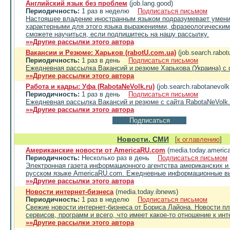
Английский язык без проблем
(job.lang.good)
Периодичность:
1 раз в неделю
Подписаться письмом
Настоящее владение иностранным языком подразумевает умение
характерными для этого языка выражениями, фразеологическим
сможете научиться, если подпишитесь на нашу рассылку.
»»Другие рассылки этого автора
Вакансии и Резюме: Харьков (rabotU.com.ua)
(job.search.rabot
Периодичность:
1 раз в день
Подписаться письмом
Ежедневная рассылка Вакансий и резюме Харькова (Украина) с 
»»Другие рассылки этого автора
Работа и кадры: Уфа (RabotaNeVolk.ru)
(job.search.rabotanevolk
Периодичность:
1 раз в день
Подписаться письмом
Ежедневная рассылка Вакансий и резюме с сайта RabotaNeVolk.r
»»Другие рассылки этого автора
Новости. СМИ
[
к оглавлению
]
Американские новости от AmericaRU.com
(media.today.americ
Периодичность:
Несколько раз в день
Подписаться письмом
Электронная газета информационного агентства американских и
русском языке AmericaRU.com. Ежедневные информационные вы
»»Другие рассылки этого автора
Новости интернет-бизнеса
(media.today.ibnews)
Периодичность:
1 раз в неделю
Подписаться письмом
Свежие новости интернет-бизнеса от Бориса Лайона. Новости пл
сервисов, программ и всего, что имеет какое-то отношение к инт
»»Другие рассылки этого автора