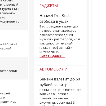
ов своего
рить вечный
ГАДЖЕТЫ
ит гурман. Мы
ей любимой
Huawei FreeBuds:
лько
свобода в ушах
 Мы умеем то,
Беспроводная гарнитура
не просто как аксессуар
для воспроизведения
музыки и разговоров, но и
как самостоятельный
риев? Вы не
гаджет - эффектный и
инарный
интересный.
Читать далее ...
АВТОМОБИЛИ
готовления.
Бензин взлетит до 60
рублей за литр
Розничная цена моторного
 нашей
топлива в России в
 или
ближайшие месяцы
ндшафтному
рискует вырасти на 2-3