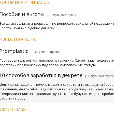
КОНОМИКА И ФИНАНСЫ
Пособия и льготы
| Вступить в группу
Всегда актуальная информация по вопросам социальной поддержки 
Просто. Понятно. Удобно для всех.
ИЗНЕС И КАРЬЕРА
Promplastic
| Вступить в группу
Производитель pos-материалов из пластика. Салфетницы, подставки
подставки под косметику под товар, выставочные стенды.
10 способов заработка в декрете
| Вступить в групп
Моя главная задача - помочь мамам в декрете, а также другим безр
гражданам, найти себя. Ведь как приятно, когда получаешь немалую
самореализации! На страницах группы мною будут освещены пробл
работы на дому.
ОМ И СЕМЬЯ