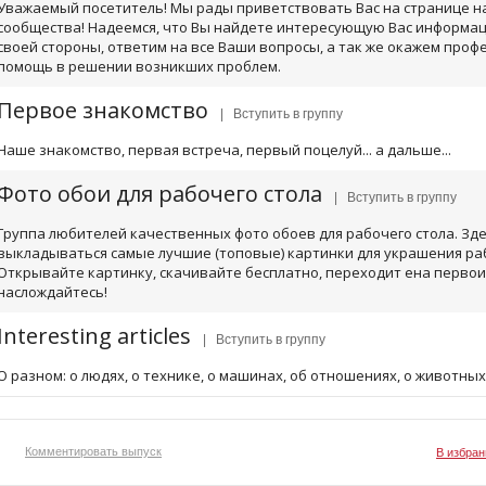
Уважаемый посетитель! Мы рады приветствовать Вас на странице н
сообщества! Надеемся, что Вы найдете интересующую Вас информац
своей стороны, ответим на все Ваши вопросы, а так же окажем про
помощь в решении возникших проблем.
Первое знакомство
| Вступить в группу
Наше знакомство, первая встреча, первый поцелуй... а дальше...
Фото обои для рабочего стола
| Вступить в группу
Группа любителей качественных фото обоев для рабочего стола. Зде
выкладываться самые лучшие (топовые) картинки для украшения раб
Открывайте картинку, скачивайте бесплатно, переходит ена первои
наслождайтесь!
Interesting articles
| Вступить в группу
О разном: о людях, о технике, о машинах, об отношениях, о животных
Комментировать выпуск
В избран