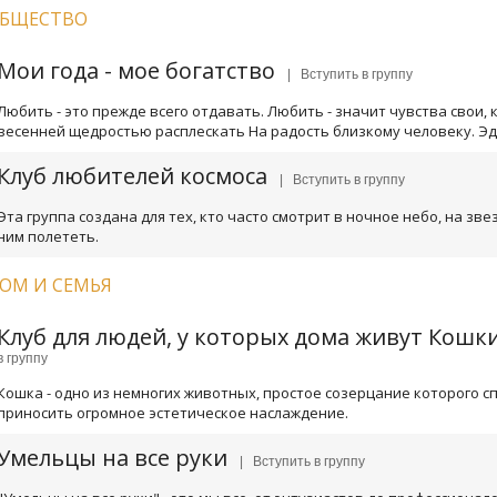
БЩЕСТВО
Мои года - мое богатство
| Вступить в группу
Любить - это прежде всего отдавать. Любить - значит чувства свои, к
весенней щедростью расплескать На радость близкому человеку. Эд
Клуб любителей космоса
| Вступить в группу
Эта группа создана для тех, кто часто смотрит в ночное небо, на зве
ним полететь.
ОМ И СЕМЬЯ
Клуб для людей, у которых дома живут Кошк
в группу
Кошка - одно из немногих животных, простое созерцание которого с
приносить огромное эстетическое наслаждение.
Умельцы на все руки
| Вступить в группу