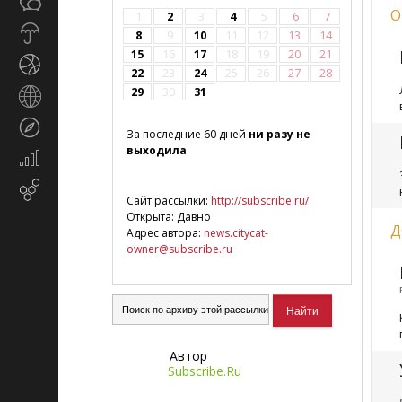
Общество
СМИ
О
1
2
3
4
5
6
7
Прогноз
8
9
10
11
12
13
14
погоды
15
16
17
18
19
20
21
Спорт
22
23
24
25
26
27
28
29
30
31
Страны
и
Туризм
регионы
За последние 60 дней
ни разу не
выходила
Экономика
и
Email-
финансы
Сайт рассылки:
http://subscribe.ru/
маркетинг
Открыта: Давно
Д
Адрес автора:
news.citycat-
owner@subscribe.ru
Автор
Subscribe.Ru