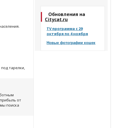
Обновления на
Citycat.ru
населения.
TV программа с 29
октября по 4 ноября
Новые фотографии кошек
 под тарелки,
у
аботным
 прибыль от
емы поиска