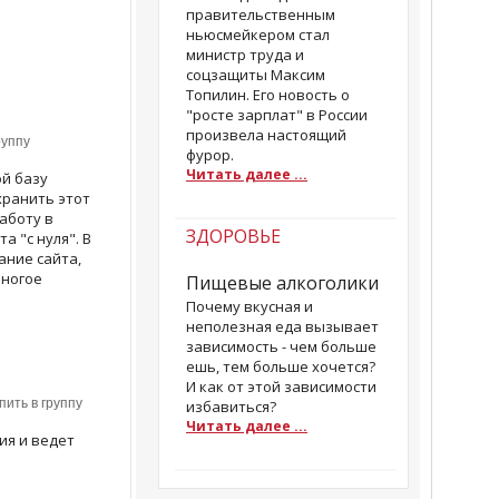
правительственным
ньюсмейкером стал
министр труда и
соцзащиты Максим
Топилин. Его новость о
"росте зарплат" в России
произвела настоящий
руппу
фурор.
Читать далее ...
ой базу
хранить этот
работу в
ЗДОРОВЬЕ
а "с нуля". В
ание сайта,
многое
Пищевые алкоголики
Почему вкусная и
неполезная еда вызывает
зависимость - чем больше
ешь, тем больше хочется?
И как от этой зависимости
ить в группу
избавиться?
Читать далее ...
ия и ведет