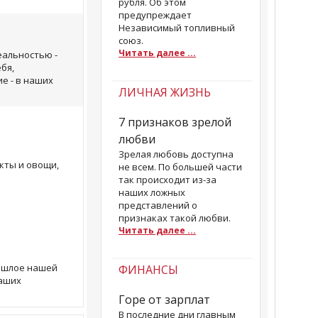
рубля. Об этом
предупреждает
Независимый топливный
союз.
Читать далее ...
еальностью -
бя,
е - в наших
ЛИЧНАЯ ЖИЗНЬ
7 признаков зрелой
любви
Зрелая любовь доступна
кты и овощи,
не всем. По большей части
так происходит из-за
наших ложных
представлений о
признаках такой любви.
Читать далее ...
рошлое нашей
ФИНАНСЫ
Наших
Горе от зарплат
В последние дни главным