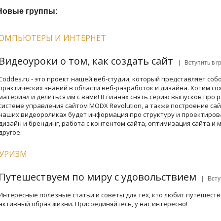
Новые группы:
ОМПЬЮТЕРЫ И ИНТЕРНЕТ
Видеоуроки о том, как создать сайт
| Вступить в г
Coddes.ru - это проект нашей веб-студии, который представляет соб
практических знаний в области веб-разработок и дизайна. Хотим со
материал и делиться им с вами! В планах снять серию выпусков про 
системе управления сайтом MODX Revolution, а также построение сайт
наших видеороликах будет информация про структуру и проектиров
дизайн и брендинг, работа с контентом сайта, оптимизация сайта и 
другое.
УРИЗМ
Путешествуем по миру с удовольствием
| Вступ
Интересные полезные статьи и советы для тех, кто любит путешеств
активный образ жизни. Присоединяйтесь, у нас интересно!