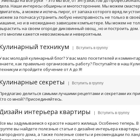
"Умельцы на все руки" - это мы все, от энтузиастов до профессионал
дела. Наши интересы обширны и многосторонние. Мы можем смасте
двигатель, а можем и испечь пирог, от запаха которого вряд ли усто
можем за полчаса устранить любую неисправность не только в сво
машине, но и в неожиданно зависшем компьютере. Мы можем не то
вырастить на своем огороде диковинный овощ , но и построить дом.
что многим кажется невозможным и невероятным.
Кулинарный техникум
| Вступить в группу
У вас молодой кулинарный блог? У вас мало посетителей и коммента
знаете, как правильно организовать работу? Поступайте в наш Кул
техникум и пройдите обучение от А до Я!
Кулинарные секреты
| Вступить в группу
Предлагаю делиться самыми лучшими рецептами и секретами их при
Кто со мной? Присоединяйтесь.
Дизайн интерьера квартиры
| Вступить в группу
Все мы задумываемся о красоте нашего жилища. Особенно теперь. В
группе вы найдете полезные статьи о дизайне интерьера квартиры
загородного дома, а также полезные советы и рекомендации по ла