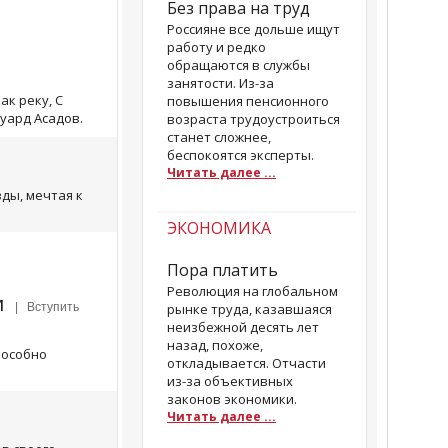
Без права на труд
Россияне все дольше ищут
работу и редко
обращаются в службы
занятости. Из-за
ак реку, С
повышения пенсионного
уард Асадов.
возраста трудоустроиться
станет сложнее,
беспокоятся эксперты.
Читать далее ...
зды, мечтая к
ЭКОНОМИКА
Пора платить
Революция на глобальном
и
| Вступить
рынке труда, казавшаяся
неизбежной десять лет
назад, похоже,
пособно
откладывается. Отчасти
из-за объективных
законов экономики.
Читать далее ...