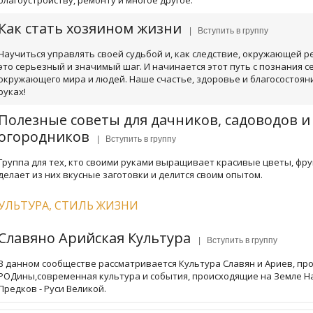
благоустройству, ремонту и многое другое.
Как стать хозяином жизни
| Вступить в группу
Научиться управлять своей судьбой и, как следствие, окружающей р
это серьезный и значимый шаг. И начинается этот путь с познания се
окружающего мира и людей. Наше счастье, здоровье и благосостояни
руках!
Полезные советы для дачников, садоводов и
огородников
| Вступить в группу
Группа для тех, кто своими руками выращивает красивые цветы, фру
делает из них вкусные заготовки и делится своим опытом.
УЛЬТУРА, СТИЛЬ ЖИЗНИ
Славяно Арийская Культура
| Вступить в группу
В данном сообществе рассматривается Культура Славян и Ариев, п
РОДины,современная культура и события, происходящие на Земле 
Предков - Руси Великой.