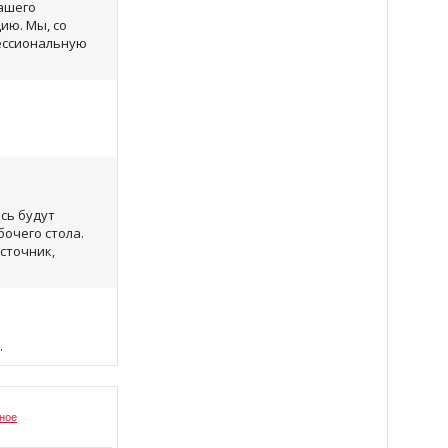
ашего
ию. Мы, со
фессиональную
сь будут
очего стола.
сточник,
.
ное