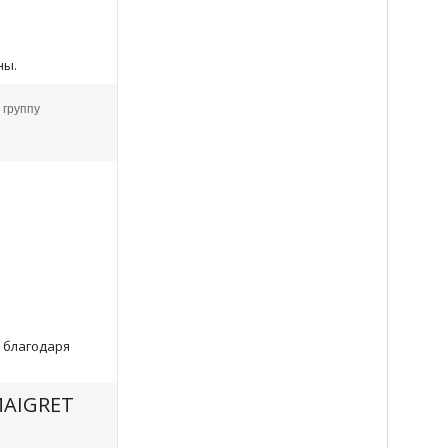
ны.
 группу
 благодаря
MAIGRET