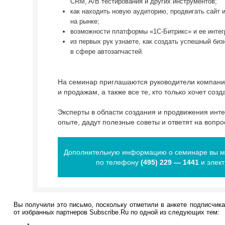
CRM, A/B тестирования и других инструментов;
как находить новую аудиторию, продвигать сайт 
на рынке;
возможности платформы «1С-Битрикс» и ее интег
из первых рук узнаете, как создать успешный би
в сфере автозапчастей.
На семинар приглашаются руководители компаний
и продажам, а также все те, кто только хочет соз
Эксперты в области создания и продвижения инте
опыте, дадут полезные советы и ответят на вопро
Дополнительную информацию о семинаре вы мо
по телефону
(495) 229 — 1441
и элект
Вы получили это письмо, поскольку отметили в анкете подписчик
от избранных партнеров Subscribe.Ru по одной из следующих тем: