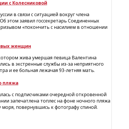
ции с Колесниковой
сии в связи с ситуацией вокруг члена
Об этом заявил госсекретарь Соединенных
 призывом «покончить с насилием в отношении
твых женщин
в котором жива умершая певица Валентина
лись в экстренные службы из-за неприятного
ра и ее больная лежачая 93-летняя мать.
о пляжа
лилась с подписчиками очередной откровенной
ии запечатлена топлес на фоне ночного пляжа
 моря, повернувшись к фотографу спиной.