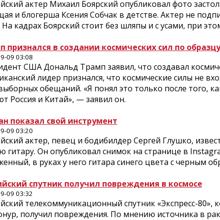
йский актер Михаил Боярский опубликовал фото застол
ая и блогерша Ксения Собчак в детстве. Актер не подпи
 На кадрах Боярский стоит без шляпы и с усами, при эт
п признался в создании космических сил по образцу
9-09 03:08
дент США Дональд Трамп заявил, что создавал космичес
канский лидер признался, что космические силы не вх
ыборных обещаний. «Я понял это только после того, как
т Россия и Китай», — заявил он.
ан показал свой инструмент
9-09 03:20
йский актер, певец и бодибилдер Сергей Глушко, извес
 гитару. Он опубликовал снимок на странице в Instagr
енный, в руках у него гитара синего цвета с черным о
ийский спутник получил повреждения в космосе
9-09 03:32
ийский телекоммуникационный спутник «Экспресс-80», 
нур, получил повреждения. По мнению источника в рак