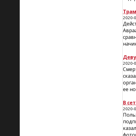
Трам
2020-0
Дейс
Авраа
сравн
начи
Деву
2020-0
Смер
сказа
орган
ее но
В се
2020-0
Поль
подп
казал
фото