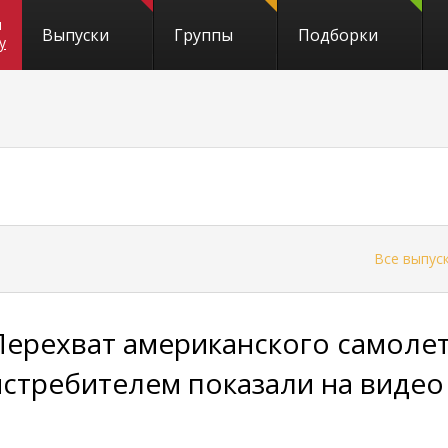
и
Выпуски
Группы
Подборки
y
←
Все выпус
Перехват американского самоле
истребителем показали на видео