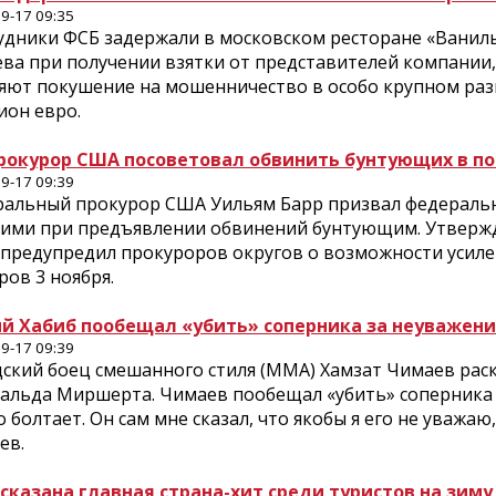
9-17 09:35
удники ФСБ задержали в московском ресторане «Ваниль
ева при получении взятки от представителей компании
яют покушение на мошенничество в особо крупном разм
ион евро.
рокурор США посоветовал обвинить бунтующих в по
9-17 09:39
ральный прокурор США Уильям Барр призвал федераль
гими при предъявлении обвинений бунтующим. Утвержда
 предупредил прокуроров округов о возможности усиле
ов 3 ноября.
й Хабиб пообещал «убить» соперника за неуважени
9-17 09:39
ский боец смешанного стиля (MMA) Хамзат Чимаев рас
альда Миршерта. Чимаев пообещал «убить» соперника 
 болтает. Он сам мне сказал, что якобы я его не уважа
ев.
сказана главная страна-хит среди туристов на зиму