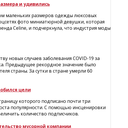
размера и удивились
ом маленьких размеров одежды люксовых
соцсетях фото миниатюрной девушки, которая
енда Celine, и подчеркнула, что индустрия моды
ву новых случаев заболевания COVID-19 за
ка. Предыдущее рекордное значение было
еля страны. За сутки в стране умерли 60
добился цели
 страницу которого подписано почти три
роста популярности. С помощью инсценировки
величить количество подписчиков.
тельство мусорной компании