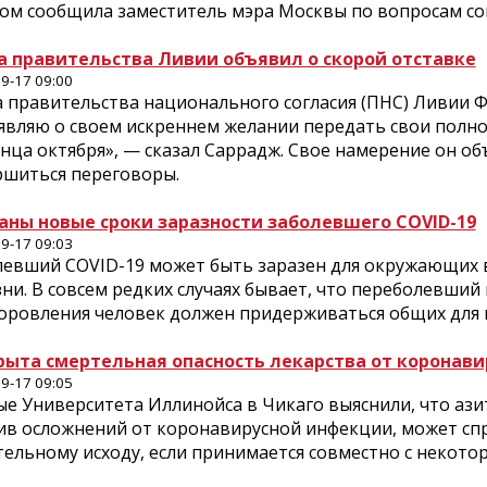
том сообщила заместитель мэра Москвы по вопросам со
а правительства Ливии объявил о скорой отставке
9-17 09:00
 правительства национального согласия (ПНС) Ливии Ф
являю о своем искреннем желании передать свои полн
нца октября», — сказал Саррадж. Свое намерение он об
ршиться переговоры.
аны новые сроки заразности заболевшего COVID-19
9-17 09:03
левший COVID-19 может быть заразен для окружающих в
ни. В совсем редких случаях бывает, что переболевший
оровления человек должен придерживаться общих для 
рыта смертельная опасность лекарства от коронави
9-17 09:05
ые Университета Иллинойса в Чикаго выяснили, что ази
ив осложнений от коронавирусной инфекции, может сп
тельному исходу, если принимается совместно с некот