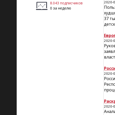
2020-0
8.043 подписчиков
Поль
0 за неделю
худш
37 ты
детск
Евро
2020-0
Руко
заявл
власт
Росс
2020-0
Росси
Респо
проце
Раск
2020-0
Анал