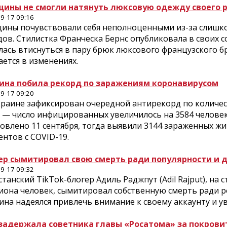
ины не смогли натянуть люксовую одежду своего 
9-17 09:16
ины почувствовали себя неполноценными из-за слишк
дов. Стилистка Франческа Бернс опубликовала в своих 
ась втиснуться в пару брюк люксового французского бр
ется в изменениях.
ина побила рекорд по заражениям коронавирусом
9-17 09:20
краине зафиксирован очередной антирекорд по количест
и — число инфицированных увеличилось на 3584 челове
овлено 11 сентября, тогда выявили 3144 зараженных жит
нтов с COVID-19.
ер сымитировал свою смерть ради популярности и 
9-17 09:32
танский TikTok-блогер Адиль Раджпут (Adil Rajput), на
иона человек, сымитировал собственную смерть ради 
ина надеялся привлечь внимание к своему аккаунту и у
задержала советника главы «Росатома» за покрови