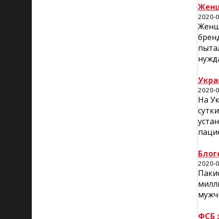
Женщ
2020-0
Женщ
брен
пытал
нужда
Укра
2020-0
На У
сутк
устан
пацие
Блог
2020-0
Пакис
милл
мужч
ФСБ 