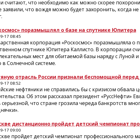
ии считают, что необходимо как можно скорее похорони
 заявили, что вождя можно будет захоронить, когда не 
.
космос» поразмышлял о базе на спутнике Юпитера
9-17 08:45
дарственная корпорация «Роскосмос» поразмышляла о п
ственном спутнике Юпитера Каллисто. В корпорации сч
екательных мест для обитаемой базы наряду с Луной и 
 в Солнечной системе.
яную отрасль России признали беспомощной перед
9-17 08:52
йские нефтяники не справились бы с кризисом обвала ц
тельства. Об этом рассказал президент «РуссНефти» Ев
 серьезной, что стране грозила череда банкротств мно
нячки».
скве дистанционно пройдет детский чемпионат проф
9-17 09:00
кве пройдет детский чемпионат профессионального маст