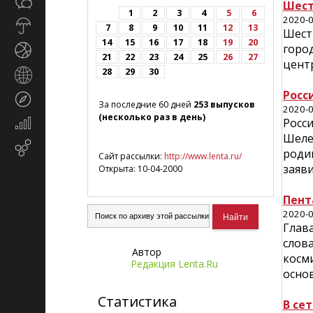
Общество
СМИ
Шест
1
2
3
4
5
6
2020-0
Прогноз
7
8
9
10
11
12
13
Шест
погоды
14
15
16
17
18
19
20
город
Спорт
21
22
23
24
25
26
27
цент
28
29
30
Страны
и
Росс
Туризм
регионы
За последние 60 дней
253 выпусков
2020-0
(несколько раз в день)
Росс
Экономика
и
Шелеп
Email-
финансы
родин
Сайт рассылки:
http://www.lenta.ru/
маркетинг
заяви
Открыта: 10-04-2000
Пент
2020-0
Глав
слов
Автор
косм
Редакция Lenta.Ru
осно
Статистика
В се