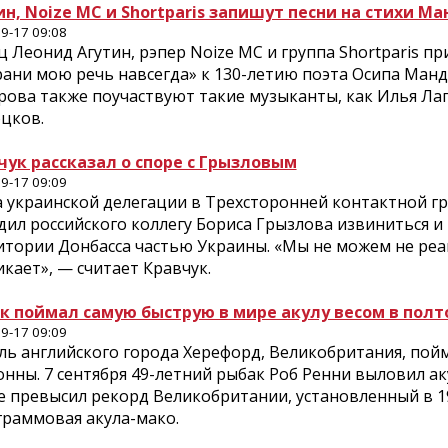
ин, Noize MC и Shortparis запишут песни на стихи 
9-17 09:08
 Леонид Агутин, рэпер Noize MC и группа Shortparis п
рани мою речь навсегда» к 130-летию поэта Осипа Ман
ова также поучаствуют такие музыканты, как Илья Лаг
цков.
чук рассказал о споре с Грызловым
9-17 09:09
 украинской делегации в Трехсторонней контактной гру
дил российского коллегу Бориса Грызлова извиниться 
итории Донбасса частью Украины. «Мы не можем не реа
кает», — считает Кравчук.
к поймал самую быструю в мире акулу весом в пол
9-17 09:09
ль английского города Херефорд, Великобритания, пой
нны. 7 сентября 49-летний рыбак Роб Ренни выловил акул
 превысил рекорд Великобритании, установленный в 19
граммовая акула-мако.