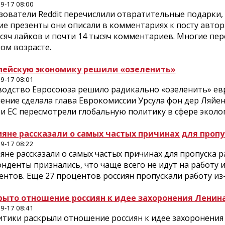
9-17 08:00
зователи Reddit перечислили отвратительные подарки,
ие презенты они описали в комментариях к посту автор
сяч лайков и почти 14 тысяч комментариев. Многие пер
ом возрасте.
пейскую экономику решили «озеленить»
9-17 08:01
водство Евросоюза решило радикально «озеленить» ев
ение сделала глава Еврокомиссии Урсула фон дер Ляйен
и ЕС пересмотрели глобальную политику в сфере эколог
ияне рассказали о самых частых причинах для проп
9-17 08:22
яне рассказали о самых частых причинах для пропуска р
нденты признались, что чаще всего не идут на работу и
нтов. Еще 27 процентов россиян пропускали работу из-
рыто отношение россиян к идее захоронения Ленин
9-17 08:41
итики раскрыли отношение россиян к идее захоронения