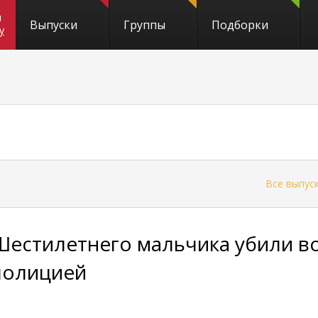
и
Выпуски
Группы
Подборки
y
←
Все выпус
Шестилетнего мальчика убили во
полицией