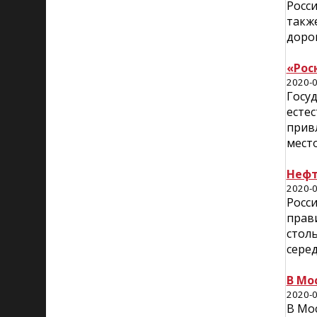
Росс
также
дорог
«Рос
2020-0
Госу
есте
привл
место
Нефт
2020-0
Росси
прави
столь
серед
В Мо
2020-0
В Мос