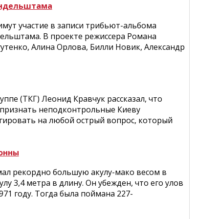
Мандельштама
римут участие в записи трибьют-альбома
дельштама. В проекте режиссера Романа
утенко, Алина Орлова, Билли Новик, Александр
ппе (ТКГ) Леонид Кравчук рассказал, что
и признать неподконтрольные Киеву
гировать на любой острый вопрос, который
тонны
мал рекордно большую акулу-мако весом в
у 3,4 метра в длину. Он убежден, что его улов
71 году. Тогда была поймана 227-