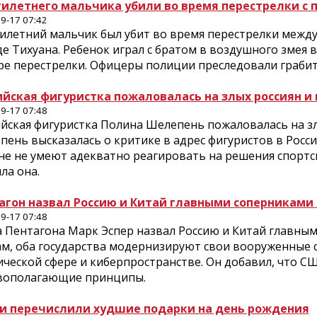
илетнего мальчика убили во время перестрелки с 
9-17 07:42
илетний мальчик был убит во время перестрелки между
е Тихуана. Ребенок играл с братом в воздушного змея в
ре перестрелки. Офицеры полиции преследовали грабите
ийская фигуристка пожаловалась на злых россиян и
9-17 07:48
ийская фигуристка Полина Шелепень пожаловалась на зл
ень высказалась о критике в адрес фигуристов в Росси
е не умеют адекватно реагировать на решения спортсм
ла она.
агон назвал Россию и Китай главными соперниками
9-17 07:48
а Пентагона Марк Эспер назвал Россию и Китай главны
ам, оба государства модернизируют свои вооруженные 
ической сфере и киберпространстве. Он добавил, что 
вополагающие принципы.
ти перечислили худшие подарки на день рождения