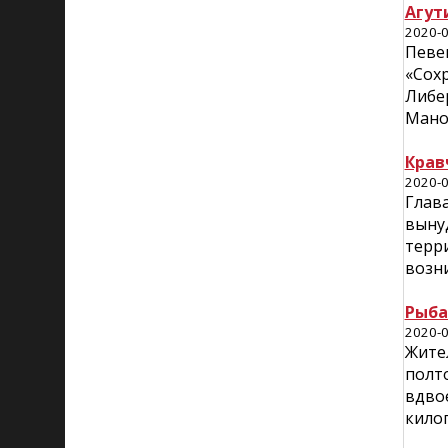
Агут
2020-0
Певец
«Сох
Либер
Мано
Крав
2020-0
Глава
выну
терр
возни
Рыба
2020-0
Жите
полто
вдвое
кило