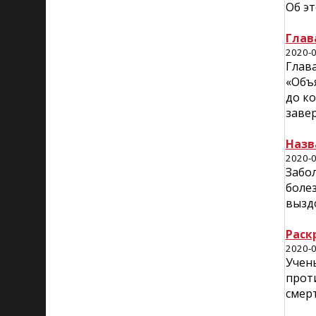
Об э
Глав
2020-0
Глава
«Объ
до ко
заве
Назв
2020-0
Забо
болез
вызд
Раск
2020-0
Учен
прот
смер