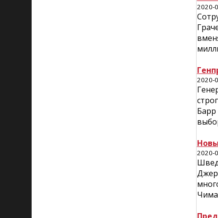
2020-0
Сотр
Грач
вмен
милл
Генп
2020-0
Гене
стро
Барр
выбор
Новы
2020-0
Швед
Джер
много
Чима
Пред