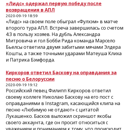
«Лидс» одержал первую победу после
возвращения в АПЛ
2020-09-19 18:59
«Лидс» на своем поле обыграл «Фулхэм» в матче
второго тура АПЛ. Встреча завершилась со счетом
4:3 в пользу хозяев. На дубль Александра
Митровича и гол Бобби Рида команда Марсело
Бьелсы ответила двумя забитыми мячами Элдера
Кошты, а также точными ударами Матеуша Клиха
и Патрика Бэмфорда.
Киркоров ответил Баскову на оправдания за
песню о Белоруссии
2020-09-19 19:12
Российский певец Филипп Киркоров ответил
своему коллеге Николаю Баскову на его пост с
оправданиями в Instagram, касающийся клипа на
песню «Любимую не отдают» с цитатой
Лукашенко. Басков выложил скриншот якобы
своего аккаунта, где он просит относиться с
уважением и пониманием к тому, что происходит