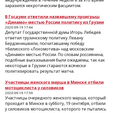
медучреждении в течение недели и за это время
заразился некротическим фасциитом.
В Госдуме ответили назвавшему проигрыш
«Динамо» местью России политику из Грузии
2020-09-19 17:44
Депутат Государственной думы Игорь Лебедев
ответил грузинскому политику Левану
Бердзенишвили, посчитавшему победу
тбилисского «Локомотива» над московским
«Динамо» местью России. По словам россиянина,
подобные высказывания были ожидаемы, так как
некоторые в Грузии стараются всячески
политизировать результат матча.
Участницы женского марша в Минске отбили
мотоциклиста у силовиков
2020-09-19 17:59
Участницы очередного женского марша, который
проходит в Минске в субботу, 19 сентября, отбили
у силовиков мотоциклиста, которого те пытались