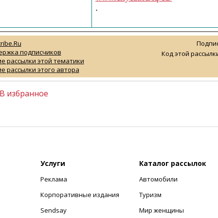
.
ribe.Ru
Подпис
ержка подписчиков
Код этой рассылки
е рассылки этой тематики
е рассылки этого автора
В избранное
Услуги
Каталог рассылок
Реклама
Автомобили
+
Корпоративные издания
Туризм
Sendsay
Мир женщины