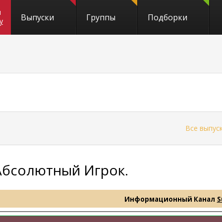
и
Выпуски
Группы
Подборки
y
←
Все выпус
Абсолютный Игрок.
Информационный Канал
S