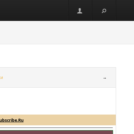
ки
→
ubscribe.Ru