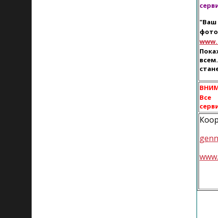
серв
"Ваш
фото
www.l
Пока
всем
стан
ВНИМ
Все
серв
Коор
genn
www.