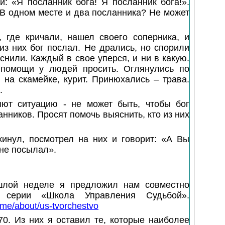
: «Я посланник бога! Я посланник бога!».
 В одном месте и два посланника? Не может
, где кричали, нашел своего соперника, и
из них бог послал. Не дрались, но спорили
яснили. Каждый в свое уперся, и ни в какую.
 помощи у людей просить. Оглянулись по
 на скамейке, курит. Принюхались – трава.
.
яют ситуацию - не может быть, чтобы бог
анников. Просят помочь выяснить, кто из них
кинул, посмотрел на них и говорит: «А Вы
 не посылал».
шлой неделе я предложил нам совместно
 серии «Школа Управления Судьбой».
ame/about/us-tvorchestvo
0. Из них я оставил те, которые наиболее