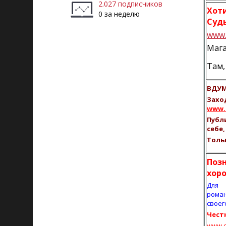
2.027 подписчиков
Х
0 за неделю
Суд
www.
Маг
Там, 
ВДУМ
За
www.r
Публ
себе
Толь
По
хор
Для 
рома
своег
Чест
www.co