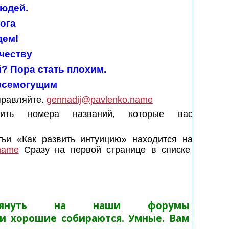
людей.
ога
дем!
рчеству
? Пора стать плохим.
 всемогущим
правляйте.
gennadij@pavlenko.name
вить номера названий, которые вас
ьи «Как развить интуицию» находится на
name
Сразу на первой странице в списке
глянуть на наши форумы
и хорошие собираются. Умные. Вам