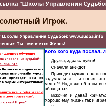
ссылка "Школы Управления Судьбо
солютный Игрок
.
т Школы Управления Судьбой:
www.sudba.info
ешься Ты - меняется Жизнь!
Кого кого куда послал. 
анционное обучение
ла Управления судьбой"
Друзья, здравствуйте!
sudba.info
Сначала анекдот:
ь Вы можете подписаться
есплатные он-лайн курсы,
Приходит мужик в парк пок
орые приходят Вам по
задумался и…. и понял, что 
е в форме интерактивной
месте?! Надо же об этом всем
.
обращаться.
мнить все: и себя, и свою
Вскочил и давай кричать
ь и свое призвание"
.
Хорошо ему. Жизнь так и игра
олютный Игрок".