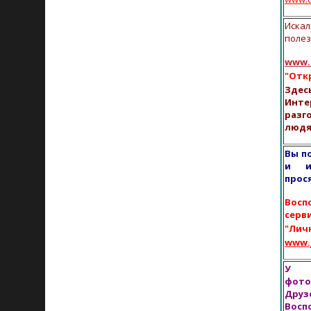
Иск
полез
www.f
"Отк
Здес
Ин
раз
людя
Вы п
и и
прос
Вос
серв
"Лич
www.j
У В
фот
Дру
Вос