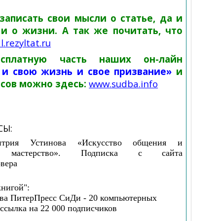
аписать свои мысли о статье, да и
 и о жизни. А так же почитать, что
l
.
rezyltat
.
ru
сплатную часть наших он-лайн
, и свою жизнь и свое призвание»
и
сов можно здесь:
www
.
sudba
.
info
СЫ:
итрия Устинова «Искусство общения и
ое мастерство». Подписка с сайта
рвера
книгой":
ства ПитерПресс СиДи - 20 компьютерных
ассылка на 22 000 подписчиков