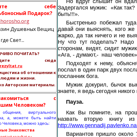
Но вдруг слышит он вдали
отите себе
Задергался мужик: «Как так?
ьбоносный Подарок?
быть!!!».
horosho.org
Быстренько побежал туда
азин Душевных Вещиц
давай они выяснять, кого же 
жарко, да так ничего и не вы
где Свет...
Ну что тут поделать? Надо
сторонам, видят, сидит мужик
ЧИВО ПОЧИТАТЬ?
«Ага, - думают,- наш человек»
ходите сюда
Подходят к нему, объясн
ezyltat.ru
послал в один парк двух посл
ицистика об отношении к
посланник бога.
, людям и жизни.
Мужик докурил, бычок вы
ко Авторские материалы
.
знаете, я ведь сегодня никого
знакомиться с
Пауза.
ошим Человеком?
общения, виртуального
Как Вы помните, на про
на, а, можете быть найти
назвать вторую книгу из
о Человека, можно здесь:
http://www.gennadij.pavlenko.n
ные Знакомства
Вариантов пришло около 7
ntact.rezyltat.ru