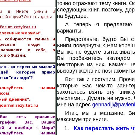
точно отражают тему книги. О
следующих книг, поэтому, Дор
али в Инете умный и
на будущее.
ный форум? Он есть здесь:
А теперь я предлагаю
orum.rezyltat.ru
варианты.
ровенные Форумы"
.
ь собираются Умные и
Представьте, будто Вы с
тересные люди и
Книги повернуты к Вам кореш
говаривают о себе, о
Вы же не будете вытаскивать
х и о Жизни.
Вы пробежитесь взглядом 
некоторые из них. Какие? Т
олны интересных мыслей
вызовут желание познакомить
дей, которые прямо
ятся "на люди"?
Вот так и поступим. Прочи
которые Вас чем-то заинт
пользуйтесь нашим
захотелось взять эту книжк
исом
мыслями… Думать не нужно. Ч
ный Дневник".
мне на адрес
gennadij
@
pavlen
ournal.rezyltat.ru
Итак, мы в магазине. В
ас есть красивые
максимум три книги.
ографии Вас, Ваших
зей и вообще - Мира?
1.
Как перестать жить 
пользуйтесь нашим