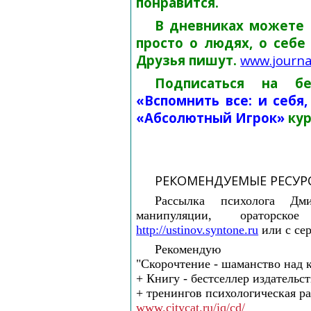
понравится.
В дневниках можете з
просто о людях, о себе
Друзья пишут.
www
.
journa
Подписаться на бе
«Вспомнить все: и себя
«Абсолютный Игрок»
кур
РЕКОМЕНДУЕМЫЕ РЕСУР
Рассылка психолога Дм
манипуляции, ораторск
http://ustinov.syntone.ru
или с се
Рекомендую
"Скорочтение - шаманство над 
+ Книгу - бестселлер издатель
+ тренингов психологическая р
www.citycat.ru/iq/cd/