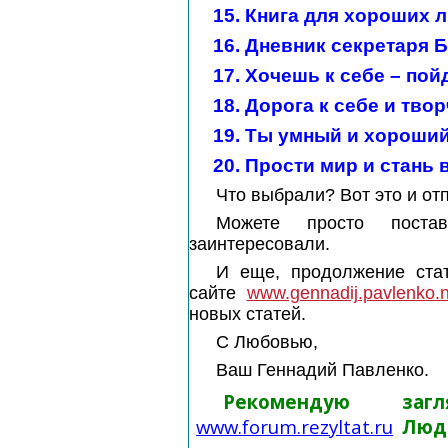
15.
Книга для хороших 
16.
Дневник секретаря Б
17.
Хочешь к себе – пой
18.
Дорога к себе и тво
19.
Ты умный и хороший
20.
Прости мир и стань
Что выбрали? Вот это и от
Можете просто поста
заинтересовали.
И еще, продолжение стат
сайте
www.gennadij.pavlenko.
новых статей.
С Любовью,
Ваш Геннадий Павленко.
Рекомендую за
www
.
forum
.
rezyltat
.
ru
Люд