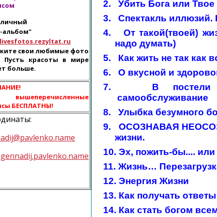
2.
Убить Бога или Твое
исом
3.
Спектакль иллюзий. 
 личный
-альбом"
4.
От такой(твоей) жи
ivesfotos.rezyltat.ru
надо думать)
жите свои любимые фото
5.
Как жить не так как в
. Пусть красоты в мире
ет больше.
6.
О вкусной и здорово
7.
В постели
АНИЕ!
 вышеперечисленные
самообслуживание
исы БЕСПЛАТНЫ!
8.
Улыбка безумного бо
динаты:
9.
ОСОЗНАВАЯ НЕОСОЗ
adij@pavlenko.name
жизни.
10.
Эх, пожить-бы.... ил
gennadij.pavlenko.name
11.
Жизнь… Перезагрузка
12.
Энергия Жизни
13.
Как получать ответы 
14.
Как стать богом все