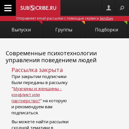
Отправляет email-рассылки с помощью сервиса
Sendsay
Выпуски
Группы
Подборки
Современные психотехнологии
управления поведением людей
Рассылка закрыта
При закрытии подписчики
были переданы в рассылку
"
Мужчины и женщины -
конфликт или
партнерство?
" на которую
и рекомендуем вам
подписаться.
Вы можете найти рассылки
сходной тематики в