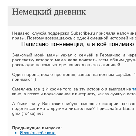
Немецкий дневник
Недавно, служба поддержки Subscribe.ru прислала напоминан
правы. Поэтому возвращаюсь с одной смешной историей из 
Написано по-немецки, а я всё понимаю
Знакомый моей мамы уехал с семьёй в Германию и чере
распечатку которого мама дала почитать всем общим друзья
расскладки на компьютере написал он его латиницей.
Один парень, после прочтения, заявил на полном серьёзе: "
понимаю" :)
Смеялись все :) И кроме того, за эту историю я выиграл на
т
кино, а позже и подключение к интернету, как за лучшую ист
А были ли у Вас какие-нибудь смешные истории, связа
поделиться ими с другими читателями? Присылайте Ваши и
gmx (то4ка) net
Предыдущие выпуски:
Я завёл себе кота