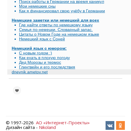
Поиск работы в Германии на время каникул
Мои немецкие сны
Как я финансировал свою учёбу в Германии
Немецкие заметки или немецкий для всех
Где найти ответы по немецкому языку
Семья по-немецки. Словарный запас.
Цитаты о Новом Годе на немецком языке
Немецкий язык с Соней
Немецкий язык с юмором:
С новым годом :)
Как ехать в плохую погоду
Дед Морозы и термос
Глинтвейн и его последствия
dnevnik.ametov.net
© 1997-
2026
АО «Интернет-Проекты»
Дизайн сайта -
Nikoland