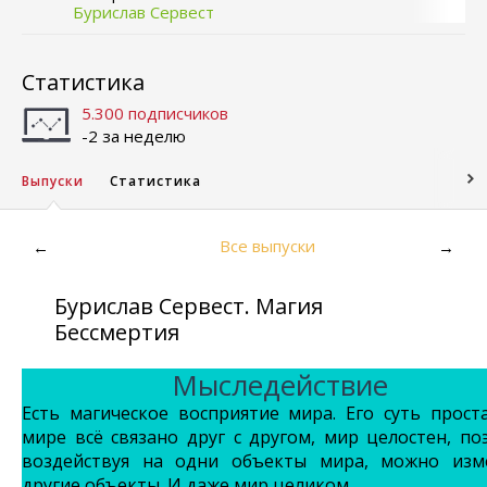
Бурислав Сервест
Статистика
5.300 подписчиков
-2 за неделю
Выпуски
Статистика
Все выпуски
←
→
Бурислав Сервест. Магия
Бессмертия
Мыследействие
Есть магическое восприятие мира. Его суть прос
мире всё связано друг с другом, мир целостен, по
воздействуя на одни объекты мира, можно изм
другие объекты. И даже мир целиком.