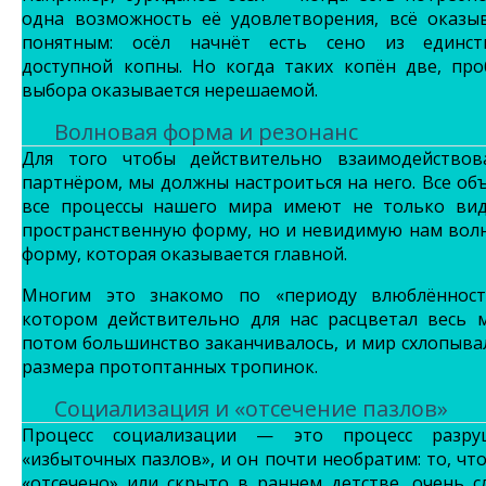
одна возможность её удовлетворения, всё оказыв
понятным: осёл начнёт есть сено из единст
доступной копны. Но когда таких копён две, про
выбора оказывается нерешаемой.
Волновая форма и резонанс
Для того чтобы действительно взаимодействов
партнёром, мы должны настроиться на него. Все об
все процессы нашего мира имеют не только ви
пространственную форму, но и невидимую нам вол
форму, которая оказывается главной.
Многим это знакомо по «периоду влюблённост
котором действительно для нас расцветал весь м
потом большинство заканчивалось, и мир схлопыва
размера протоптанных тропинок.
Социализация и «отсечение пазлов»
Процесс социализации — это процесс разру
«избыточных пазлов», и он почти необратим: то, чт
«отсечено» или скрыто в раннем детстве, очень 