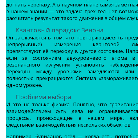
догнать черепаху. А в научном плане самая заметна
в нашем знании — это
задача трёх тел
: нет возмо
рассчитать результат такого движения в общем случ
Квантовый парадокс Зенона
Он заключается в том, что повторяющиеся (в пре
непрерывные) измерения квантовой сис
препятствуют её переходу в другое состояние. Нап
если за состоянием двухуровневого атома в
резонансного излучения установить наблюдени
переходы между уровнями замедляются или
полностью прекращаются. Система «замораживаетс
одном уровне.
Проблема выбора
И это не только физика. Понятно, что гравитаци
взаимодействием суть дела не ограничивается
процессы, происходящие в нашем мире, явл
следствием взаимодействия нескольких объектов.
Например,
буриданов осёл
— когда есть потребно