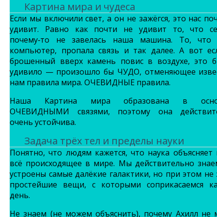
Картина мира и чудеса
Если мы включили свет, а он не зажёгся, это нас по
удивит. Равно как почти не удивит то, что се
почему‑то не завелась наша машина. То, что 
компьютер, пропала связь и так далее. А вот ес
брошенный вверх камень повис в воздухе, это б
удивило — произошло бы
ЧУДО
, отменяющее изве
нам правила мира.
ОЧЕВИДНЫЕ
правила.
Наша Картина мира образована в осно
ОЧЕВИДНЫМИ
связями, поэтому она действит
очень устойчива.
Задача трёх тел и пределы науки
Понятно, что людям кажется, что наука объясняет
всё происходящее в мире. Мы действительно знае
устроены самые далёкие галактики, но при этом не
простейшие вещи, с которыми соприкасаемся к
день.
Не знаем (не можем объяснить), почему Ахилл не