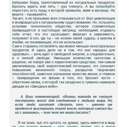
бабушкин борщ, приготовленный из натуральных продуктов.
Бросить курить или пить – раз плюнуть. А вы попробуйте
перестать есть пищу, к которой привыкли, живя в матрице. Не
верите – проверяйте.
Так вот, я не призываю всех отказываться от благ цивилизации
и возвращаться к натуральному существованию. Но, пользуясь
услугами техногенного общества, которое стремительно
превращается в настоящую матрицу, необходимо отдавать
себе отчет, что это засасывает, ввергает в зависимость,
погружает в сон, где ты – не хозяин своей судьбы, а куколка в
ячейке, не понимающая, что ее используют.
Сам я стараюсь потреблять как можно меньше ненатуральных
продуктов. И здесь дело не в том, что они «вредны для
здоровья», – речь идет о свободной энергии, а следовательно,
и о личной свободе. Уменьшая количество синтетики в
рационе, не говоря уже о наркотических средствах, тем самым
увеличиваешь свой энергетический потенциал, что означает
повышение жизненного тонуса, раскрытие творческих
способностей, заметное улучшение качества жизни, и главное
– превращение из фишки в того, кто бросает кости –
силы,
обретение
о которой так загадочно и туманно намекали
джедаи из «Звездных войн».
4. Ваш комментарий: «Воины никогда не смогут
построить мост для соединения с людьми мира. Но
если люди захотят сделать это – именно им
придется выстроить такой мост, который связал бы
их с воинами», – так чего же книги писать?
Я не знаю, чья это цитата, но думаю, здесь имеется в виду
то, что задача воинов – дать понять людям, что в конце