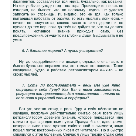
фрагментов, составляется вся книга, буквально, как мозаика.
На книгу обычно уходит год – полтора. Производительность не
измерял, но бывает, что по нескольку недель не удается
записать ни страницы. И, видимо, это не зря. Как только
пытаешься работать от разума, то есть мыслить логически, –
ничего не получается, словно какая-то сила держит и не
пускает до тех пор, пока до тебя не дойдет то, что ты должен
понять. Истинное знание приходит само, без
предупреждения, откуда-то из глубины души. Выдумывать я не
умею.
6. А давление мерили? А пульс учащается?
Ну, до сердцебиения не доходит, однако, очень часто я
бываю буквально поражен тем, что только что написал. Такое
ощущение, будто я работаю ретранслятором чьих-то – не
своих мыслей.
7. Есть ли последователи – ведь Вы уже явно
ощущаете себя Гуру? Как Вы с ними занимаетесь:
регулярно или прогоняете, дав наставление – плыви по
воле волн и управляй своим серфером?
Вот уж, честно скажу, в роли Гуру я себя абсолютно не
ощущаю, поскольку действительно считаю себя всего лишь
ретранслятором древнего Знания, которое передается мне
каким-то трансцендентным путем. Правда, было, одно время,
нехорошенькое такое чувство собственной значимости, когда
пошел поток восторженных писем от читателей. Но я быстро
справился с этой болезнью. Сейчас я лишь трезво отдаю себе