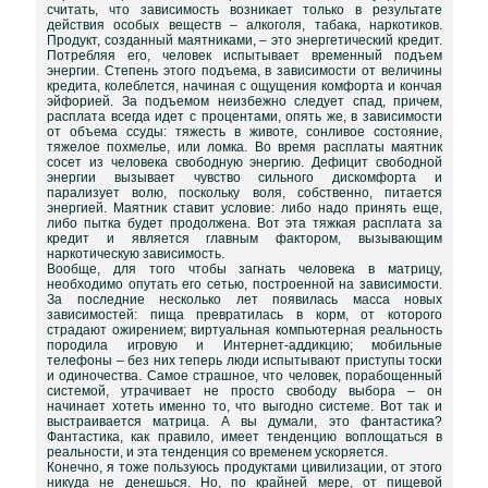
считать, что зависимость возникает только в результате
действия особых веществ – алкоголя, табака, наркотиков.
Продукт, созданный маятниками, – это энергетический кредит.
Потребляя его, человек испытывает временный подъем
энергии. Степень этого подъема, в зависимости от величины
кредита, колеблется, начиная с ощущения комфорта и кончая
эйфорией. За подъемом неизбежно следует спад, причем,
расплата всегда идет с процентами, опять же, в зависимости
от объема ссуды: тяжесть в животе, сонливое состояние,
тяжелое похмелье, или ломка. Во время расплаты маятник
сосет из человека свободную энергию. Дефицит свободной
энергии вызывает чувство сильного дискомфорта и
парализует волю, поскольку воля, собственно, питается
энергией. Маятник ставит условие: либо надо принять еще,
либо пытка будет продолжена. Вот эта тяжкая расплата за
кредит и является главным фактором, вызывающим
наркотическую зависимость.
Вообще, для того чтобы загнать человека в матрицу,
необходимо опутать его сетью, построенной на зависимости.
За последние несколько лет появилась масса новых
зависимостей: пища превратилась в корм, от которого
страдают ожирением; виртуальная компьютерная реальность
породила игровую и Интернет-аддикцию; мобильные
телефоны – без них теперь люди испытывают приступы тоски
и одиночества. Самое страшное, что человек, порабощенный
системой, утрачивает не просто свободу выбора – он
начинает хотеть именно то, что выгодно системе. Вот так и
выстраивается матрица. А вы думали, это фантастика?
Фантастика, как правило, имеет тенденцию воплощаться в
реальности, и эта тенденция со временем ускоряется.
Конечно, я тоже пользуюсь продуктами цивилизации, от этого
никуда не денешься. Но, по крайней мере, от пищевой