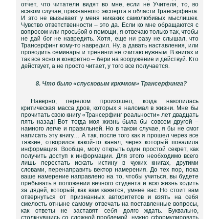
отчет, что читатели видят во мне, если не Учителя, то, во
всяком случае, признанного эксперта в области Трансерфинга.
И это не вызывает у меня никаких самолюбивых мыслишек.
Чувство ответственности – это да. Если ко мне обращаются с
вопросом или просьбой о помощи, я отвечаю только так, чтобы
не дай бог не навредить. Хотя, еще ни разу не слышал, что
Трансерфинг кому-то навредил. Ну, а давать наставления, или
проводить семинары и тренинги не считаю нужным. В книгах и
так все ясно и конкретно – бери на вооружение и действуй. Кто
действует, а не просто читает, у того все получается.
8. Что было «спусковым крючком» Трансерфинга?
Наверно, перелом произошел, когда накопилась
критическая масса дров, которых я наломал в жизни. Мне бы
прочитать свою книгу «Трансерфинг реальности» лет двадцать
пять назад! Вот тогда моя жизнь была бы совсем другой –
намного легче и правильней. Но в таком случае, я бы не смог
написать эту книгу… А так, после того как я прошел через все
тяжкие, отворился какой-то канал, через который повалила
информация. Вообще, могу открыть один простой секрет, как
получить доступ к информации. Для этого необходимо всего
лишь перестать искать истину в чужих книгах, другими
словами, перенаправить вектор намерения. До тех пор, пока
ваше намерение направлено на то, чтобы учиться, вы будете
пребывать в положении вечного студента и всю жизнь ходить
за дядей, который, как вам кажется, умнее вас. Но стоит вам
отвернуться от признанных авторитетов и взять на себя
смелость отныне самому отвечать на поставленные вопросы,
как ответы не заставят себя долго ждать. Буквально,
столкнувшись со сложной проблемой, нужно сформулировать