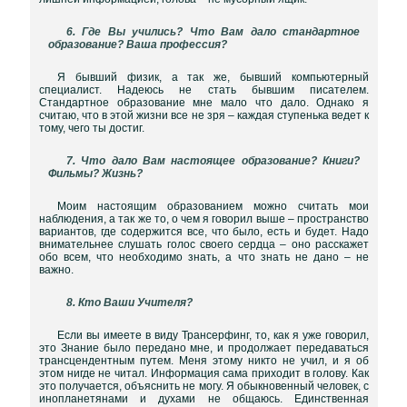
6. Где Вы учились? Что Вам дало стандартное
образование? Ваша профессия?
Я бывший физик, а так же, бывший компьютерный
специалист. Надеюсь не стать бывшим писателем.
Стандартное образование мне мало что дало. Однако я
считаю, что в этой жизни все не зря – каждая ступенька ведет к
тому, чего ты достиг.
7. Что дало Вам настоящее образование? Книги?
Фильмы? Жизнь?
Моим настоящим образованием можно считать мои
наблюдения, а так же то, о чем я говорил выше – пространство
вариантов, где содержится все, что было, есть и будет. Надо
внимательнее слушать голос своего сердца – оно расскажет
обо всем, что необходимо знать, а что знать не дано – не
важно.
8. Кто Ваши Учителя?
Если вы имеете в виду Трансерфинг, то, как я уже говорил,
это Знание было передано мне, и продолжает передаваться
трансцендентным путем. Меня этому никто не учил, и я об
этом нигде не читал. Информация сама приходит в голову. Как
это получается, объяснить не могу. Я обыкновенный человек, с
инопланетянами и духами не общаюсь. Единственная