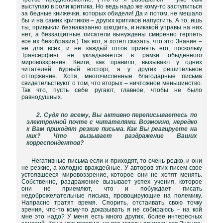
выступаю в роли критика. Но ведь надо же кому-то заступиться
за бедные книжечки, которых обидели! Да и потом, не мешало
бы и на самих критиков – других критиков напустить. А то, ишь
ты, привыкли безнаказанно шкодить, и никакой управы на них
нет, а беззащитные писатели вынуждены смиренно терпеть
все их безобразия.) Так вот, я хотел сказать, что это Знание –
не для всех, и не каждый готов принять его, поскольку
Трансерфинг не укладывается в рамки обыденного
мировоззрения. Книги, как правило, вызывают у одних
читателей бурный восторг, а у других решительное
отторжение. Хотя, многочисленные благодарные письма
свидетельствуют о том, что вторых – ничтожное меньшинство.
Так что, пусть себе ругают, главное, чтобы не было
равнодушных.
2. Судя по всему, Вы активно переписываетесь по
электронной почте с читателями. Возможно, нередко
к Вам приходят резкие письма. Как Вы реагируете на
них? Что вызывает раздражение Ваших
корреспондентов?
Негативные письма если и приходят, то очень редко, и они
не резкие, а холодно-враждебные. У авторов этих писем свое
устоявшееся мировоззрение, которое они не хотят менять.
Собственно, раздражение вызывает успех учения, которое
они не приемлют, что и побуждает писать
недоброжелательные письма, провоцирующие на полемику.
Напрасно тратят время. Спорить, отстаивать свою точку
зрения, что-то кому-то доказывать я не собираюсь – на кой
мне это надо? У меня есть много других, более интересных