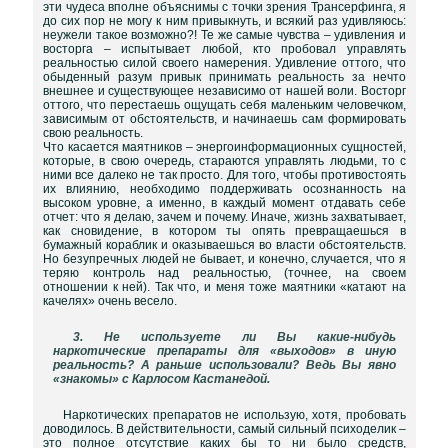
эти чудеса вполне объяснимы с точки зрения Трансерфинга, я
до сих пор не могу к ним привыкнуть, и всякий раз удивляюсь:
неужели такое возможно?! Те же самые чувства – удивления и
восторга – испытывает любой, кто пробовал управлять
реальностью силой своего намерения. Удивление оттого, что
обыденный разум привык принимать реальность за нечто
внешнее и существующее независимо от нашей воли. Восторг
оттого, что перестаешь ощущать себя маленьким человечком,
зависимым от обстоятельств, и начинаешь сам формировать
свою реальность.
Что касается маятников – энергоинформационных сущностей,
которые, в свою очередь, стараются управлять людьми, то с
ними все далеко не так просто. Для того, чтобы противостоять
их влиянию, необходимо поддерживать осознанность на
высоком уровне, а именно, в каждый момент отдавать себе
отчет: что я делаю, зачем и почему. Иначе, жизнь захватывает,
как сновидение, в котором ты опять превращаешься в
бумажный кораблик и оказываешься во власти обстоятельств.
Но безупречных людей не бывает, и конечно, случается, что я
теряю контроль над реальностью, (точнее, на своем
отношении к ней). Так что, и меня тоже маятники «катают на
качелях» очень весело.
3. Не используете ли Вы какие-нибудь
наркотические препараты для «выходов» в иную
реальность? А раньше использовали? Ведь Вы явно
«знакомы» с Карлосом Кастанедой.
Наркотических препаратов не использую, хотя, пробовать
доводилось. В действительности, самый сильный психоделик –
это полное отсутствие каких бы то ни было средств,