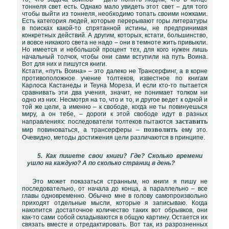
тоннеля свет есть. Однако мало увидеть этот свет – для того
чтобы выйти из тоннеля, необходимо топать своими ножками.
Есть категория людей, которые перерывают горы литературы
в поисках какой-то спрятанной истины, не предпринимая
конкретных действий. А другим, которых, кстати, большинство,
и вовсе никакого света не надо – они в темноте жить привыкли.
Но имеется и небольшой процент тех, для кого нужен лишь
начальный толчок, чтобы они сами вступили на путь Воина.
Вот для них и пишутся книги.
Кстати, «путь Воина» – это далеко не Трансерфинг, а в корне
противоположное учение толтеков, известное по книгам
Карлоса Кастанеды и Теуна Мореза. И если кто-то пытается
сравнивать эти два учения, значит, не понимает толком ни
одно из них. Несмотря на то, что и то, и другое ведет к одной и
той же цели, а именно – к свободе, когда не ты повинуешься
миру, а он тебе, – дороги к этой свободе идут в разных
заставить
направлениях: последователи толтеков пытаются
позволить
мир повиноваться, а трансерферы –
ему это.
Очевидно, методы достижения цели различаются в принципе.
5. Как пишете свои книги? Где? Сколько времени
ушло на каждую? А по сколько страниц в день?
Это может показаться странным, но книги я пишу не
последовательно, от начала до конца, а параллельно – все
главы одновременно. Обычно мне в голову самопроизвольно
приходят отдельные мысли, которые я записываю. Когда
накопится достаточное количество таких вот обрывков, они
как-то сами собой складываются в общую картину. Остается их
связать вместе и отредактировать. Вот так, из разрозненных