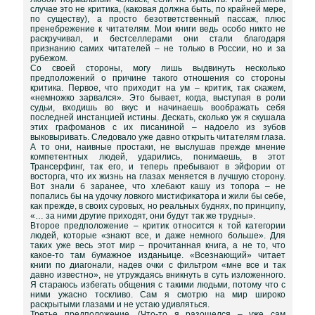
случае это не критика, (каковая должна быть, по крайней мере,
по существу), а просто безответственный пассаж, плюс
пренебрежение к читателям. Мои книги ведь особо никто не
раскручивал, и бестселлерами они стали благодаря
признанию самих читателей – не только в России, но и за
рубежом.
Со своей стороны, могу лишь выдвинуть несколько
предположений о причине такого отношения со стороны
критика. Первое, что приходит на ум – критик, так скажем,
«немножко зарвался». Это бывает, когда, выступая в роли
судьи, входишь во вкус и начинаешь воображать себя
последней инстанцией истины. Дескать, сколько уж я скушала
этих графоманов с их писаниной – надоело из зубов
выковыривать. Следовало уже давно открыть читателям глаза.
А то они, наивные простаки, не выслушав прежде мнение
компетентных людей, ударились, понимаешь, в этот
Трансерфинг, так его, и теперь пребывают в эйфории от
восторга, что их жизнь на глазах меняется в лучшую сторону.
Вот знали б заранее, что хлебают кашу из топора – не
попались бы на удочку ловкого мистификатора и жили бы себе,
как прежде, в своих суровых, но реальных буднях, по принципу,
«… за ними другие приходят, они будут так же трудны».
Второе предположение – критик относится к той категории
людей, которые «знают все, и даже немного больше». Для
таких уже весь этот мир – прочитанная книга, а не то, что
какое-то там бумажное изданьице. «Всезнающий» читает
книги по диагонали, надев очки с фильтром «мне все и так
давно известно», не утруждаясь вникнуть в суть изложенного.
Я стараюсь избегать общения с такими людьми, потому что с
ними ужасно тоскливо. Сам я смотрю на мир широко
раскрытыми глазами и не устаю удивляться.
Третье предположение. (Что-то я разошелся – уже сам