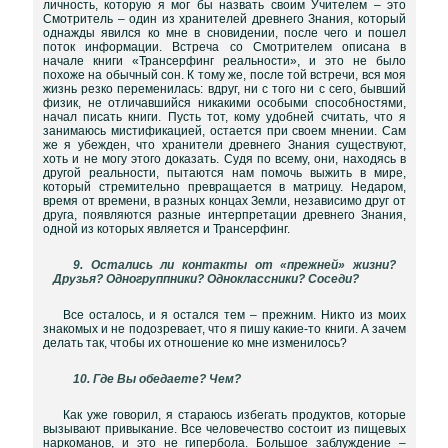
личность, которую я мог бы назвать своим Учителем – это
Смотритель – один из хранителей древнего Знания, который
однажды явился ко мне в сновидении, после чего и пошел
поток информации. Встреча со Смотрителем описана в
начале книги «Трансерфинг реальности», и это не было
похоже на обычный сон. К тому же, после той встречи, вся моя
жизнь резко переменилась: вдруг, ни с того ни с сего, бывший
физик, не отличавшийся никакими особыми способностями,
начал писать книги. Пусть тот, кому удобней считать, что я
занимаюсь мистификацией, остается при своем мнении. Сам
же я убежден, что хранители древнего Знания существуют,
хоть и не могу этого доказать. Судя по всему, они, находясь в
другой реальности, пытаются нам помочь выжить в мире,
который стремительно превращается в матрицу. Недаром,
время от времени, в разных концах Земли, независимо друг от
друга, появляются разные интерпретации древнего Знания,
одной из которых является и Трансерфинг.
9. Остались ли контакты от «прежней» жизни?
Друзья? Одногруппники? Одноклассники? Соседи?
Все осталось, и я остался тем – прежним. Никто из моих
знакомых и не подозревает, что я пишу какие-то книги. А зачем
делать так, чтобы их отношение ко мне изменилось?
10. Где Вы обедаете? Чем?
Как уже говорил, я стараюсь избегать продуктов, которые
вызывают привыкание. Все человечество состоит из пищевых
наркоманов, и это не гипербола. Большое заблуждение –