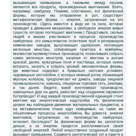
вызывающих привыкание, а таковыми, между прочим,
являются все продукты, произведенные маятниками. Взять,
например, гамбургер. Помимо, собственно, его физической
формы, которую мы отправляем в рот, существует
метафизическая форма – энергия, затраченная на его
производство. (Здесь имеется в виду не та сила, которая
приводит в движение механизмы, а свободная энергия живых
существ, которую поглощают маятники.) Представьте, сколько
людей и машин участвовало в процессе производства
гамбургера: это замысловатое сплетение труб и резервуаров
химических заводов, выпускающих удобрения; лязгающие
железные монстры, собирающие трактора и комбайны;
множество промежуточных производств, позволивших собрать
самих железных монстров, начиная от винтика и кончая
краской; далее, культурные поля и пастбища, которые нужно
вспахать, засеять и собрать урожай; мясомолочные фермы,
где животных содержат в буквально скотских условиях;
чудовищные скотобойни, о которых нежный ротик, обожающий
вкусную колбаску, предпочитает не думать; заводы пищевой
промышленности; наконец, обширная торговая сеть, реклама,
и так далее. Видите, какой конгломерат производств,
завязанных друг на друга, работает над созданием скромного
бутерброда? И над каждой производственной единицей стоит
маятник как энергетическая надстройка. На физическом
уровне мы наблюдаем движение материальных предметов, а
на метафизическом плане идут невидимые, но такие же
объективные процессы энергообмена. Вы думаете, энергия
маятников, затраченная на производство гамбургера,
исчезает бесследно? За физическую форму вы заплатили
деньги, а за энергию придется расплачиваться своей
свободной энергией. Любой искусственно созданный продукт
вызывает привыкание. Сравните синтетический суп в пакете и