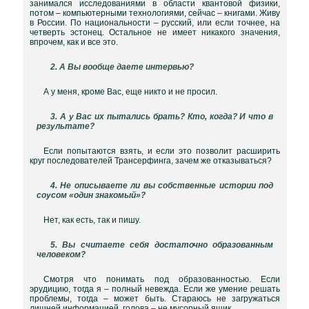
занимался исследованиями в области квантовой физики,
потом – компьютерными технологиями, сейчас – книгами. Живу
в России. По национальности – русский, или если точнее, на
четверть эстонец. Остальное не имеет никакого значения,
впрочем, как и все это.
2. А Вы вообще даете интервью?
А у меня, кроме Вас, еще никто и не просил.
3. А у Вас их пытались брать? Кто, когда? И что в
результате?
Если попытаются взять, и если это позволит расширить
круг последователей Трансерфинга, зачем же отказываться?
4. Не описываете ли вы собственные истории под
соусом «один знакомый»?
Нет, как есть, так и пишу.
5. Вы считаете себя достаточно образованным
человеком?
Смотря что понимать под образованностью. Если
эрудицию, тогда я – полный невежда. Если же умение решать
проблемы, тогда – может быть. Стараюсь не загружаться
лишней информацией, голова – не мусорный ящик.