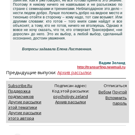
занятий. Как я уже говорил, не все готовы принять это Знание.
Поэтому я никому ничего не навязываю и не разъезжаю по
стране с семинарами и тренингами. Неблагодарное это дело –
нести людям добро. Лучше положить добро на видное место и
тихонько отойти в сторонку – кому надо, тот сам возьмет. Или
другими словами: кто готов – того книги сами найдут и все
объяснят, а тому, кто не готов, ничего не втолкуешь. Однако я
вовсе не хочу сказать, что те, кто отвергает Трансерфинг, «не
доросли» до него. Это их выбор, а любой выбор, сделанный
осознанно, достоин уважения.
Вопросы задавала Елена Лиственная.
Вадим Зеланд
http://transurfing.newmail.ru
Предыдущие выпуски:
Архив рассылки
Subscribe.Ru
Подписан адрес:
Отписаться
Поддержка
Код этой рассылки:
Вебом
Почтой
подписчиков
psychology.zeland
Вспомнить
Другие рассылки
Архив рассылки
пароль
этой тематики
Другие рассылки
этого автора