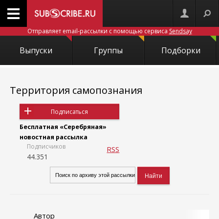
Отправляет email-рассылки с помощью сервиса
Sendsay
Выпуски
Группы
Подборки
Территория самопознания
Подписаться
Бесплатная «Серебряная»
новостная рассылка
Подписчиков
RSS
44.351
Автор