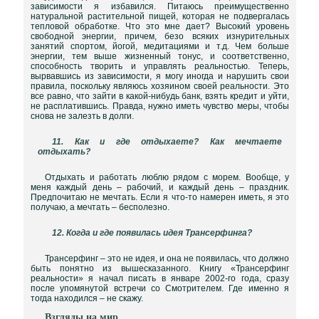
зависимости я избавился. Питаюсь преимущественно
натуральной растительной пищей, которая не подвергалась
тепловой обработке. Что это мне дает? Высокий уровень
свободной энергии, причем, безо всяких изнурительных
занятий спортом, йогой, медитациями и т.д. Чем больше
энергии, тем выше жизненный тонус, и соответственно,
способность творить и управлять реальностью. Теперь,
вырвавшись из зависимости, я могу иногда и нарушить свои
правила, поскольку являюсь хозяином своей реальности. Это
все равно, что зайти в какой-нибудь банк, взять кредит и уйти,
не расплатившись. Правда, нужно иметь чувство меры, чтобы
снова не залезть в долги.
11. Как и где отдыхаете? Как мечтаете
отдыхать?
Отдыхать и работать люблю рядом с морем. Вообще, у
меня каждый день – рабочий, и каждый день – праздник.
Предпочитаю не мечтать. Если я что-то намерен иметь, я это
получаю, а мечтать – бесполезно.
12. Когда и где появилась идея Трансерфинга?
Трансерфинг – это не идея, и она не появилась, что должно
быть понятно из вышесказанного. Книгу «Трансерфинг
реальности» я начал писать в январе 2002-го года, сразу
после упомянутой встречи со Смотрителем. Где именно я
тогда находился – не скажу.
Взгляды на мир