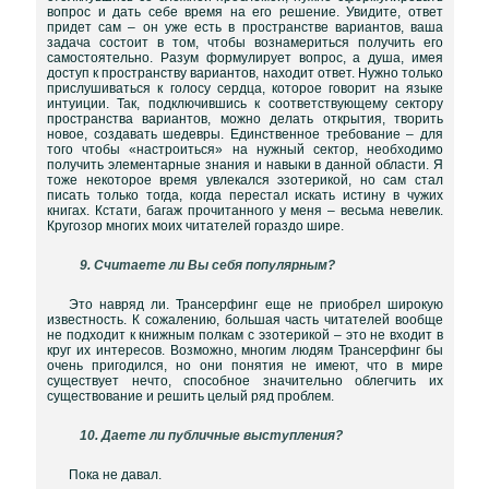
вопрос и дать себе время на его решение. Увидите, ответ
придет сам – он уже есть в пространстве вариантов, ваша
задача состоит в том, чтобы вознамериться получить его
самостоятельно. Разум формулирует вопрос, а душа, имея
доступ к пространству вариантов, находит ответ. Нужно только
прислушиваться к голосу сердца, которое говорит на языке
интуиции. Так, подключившись к соответствующему сектору
пространства вариантов, можно делать открытия, творить
новое, создавать шедевры. Единственное требование – для
того чтобы «настроиться» на нужный сектор, необходимо
получить элементарные знания и навыки в данной области. Я
тоже некоторое время увлекался эзотерикой, но сам стал
писать только тогда, когда перестал искать истину в чужих
книгах. Кстати, багаж прочитанного у меня – весьма невелик.
Кругозор многих моих читателей гораздо шире.
9. Считаете ли Вы себя популярным?
Это навряд ли. Трансерфинг еще не приобрел широкую
известность. К сожалению, большая часть читателей вообще
не подходит к книжным полкам с эзотерикой – это не входит в
круг их интересов. Возможно, многим людям Трансерфинг бы
очень пригодился, но они понятия не имеют, что в мире
существует нечто, способное значительно облегчить их
существование и решить целый ряд проблем.
10. Даете ли публичные выступления?
Пока не давал.