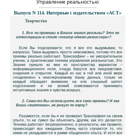
Управление реальностью
Выпуск N 114. Интервью с издательством «АСТ»
Творчество
1. Все ли примеры в Ваших книгах реальны? Это не
иллюстрации в стиле «театр одного режиссера»?
Если Вы подозреваете, что я все это выдумываю, то
напрасно. Такое выдумать просто невозможно, потому что все
приемы реально работают. Трансерфинг – не умозрительное
учение, а практическая техника управления реальностью. Это
Знание пришло ко мне из пространства вариантов –
информационного поля, откуда берутся все предчувствия,
озарения и открытия. Каждый из нас в той или иной мере
«подключен» к неисчерпаемому банку данных, только не
каждый обращает внимание на еле слышный шепот
подсознания и не всякий осмеливается принимать
интуитивные знания и чувства всерьез.
2. Сами-то Вы используете все свои приемы? И как
Ваши «маятники», не режут по горлу?
Разумеется, если бы я не проверил Трансерфинг на своем
опыте, то не сумел бы объяснить другим, как это делается.
Техника работает безукоризненно, и результаты, как правило,
превосходят все ожидания. Очень часто случается то, что
никак не укладывается в рамки обыденного опыта. И хотя все