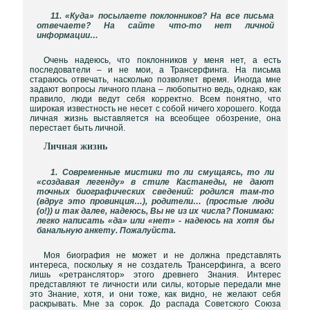
11. «Куда» посылаете поклонников? На все письма
отвечаете? На сайте что-то нет личной
информации…
Очень надеюсь, что поклонников у меня нет, а есть
последователи – и не мои, а Трансерфинга. На письма
стараюсь отвечать, насколько позволяет время. Иногда мне
задают вопросы личного плана – любопытно ведь, однако, как
правило, люди ведут себя корректно. Всем понятно, что
широкая известность не несет с собой ничего хорошего. Когда
личная жизнь выставляется на всеобщее обозрение, она
перестает быть личной.
Личная жизнь
1. Современные мистики то ли смущаясь, то ли
«создавая легенду» в стиле Кастанеды, не дают
точных биографических сведений: родился там-то
(вдруг это провинция…), родители… (простые люди
(о!)) и так далее, надеюсь, Вы не из их числа? Понимаю:
легко написать «да» или «нет» - надеюсь на хотя бы
банальную анкету. Пожалуйста.
Моя биография не может и не должна представлять
интереса, поскольку я не создатель Трансерфинга, а всего
лишь «ретранслятор» этого древнего Знания. Интерес
представляют те личности или силы, которые передали мне
это Знание, хотя, и они тоже, как видно, не желают себя
раскрывать. Мне за сорок. До распада Советского Союза