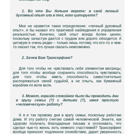
1. Во что Вы больше верите: в свой личный
духовный опыт или в тех, кого цитируете?
Мне не нравится такое определение: «личный духовный
опыт», я бы назвал это практикой наблюдения и управления
реальностью. Конечно, свой опыт всегда более ценен,
поскольку зачастую дается с трудом или дорого обходится. А
цитирую я очень редко – только лишь потому, что кто-то о чем-
то сказал так, что лучше сказать невозможно.
2. Зачем Вам Трансерфинг?
Для того чтобы не чувствовать себя элементом матрицы;
для того чтобы вообще сохранить способность чувствовать;
для того чтобы иметь способность самостоятельно
распоряжаться своей судьбой, а не плыть, как бумажный
кораблик по воле волн.
3. Может, гораздо спокойнее было бы проводить дни
в кругу семьи (?) с детьми (?), имея простую
«человеческую» работу?
А я и так провожу дни в кругу семьи, поскольку работаю
дома. И эту работу считаю самой человеческой. Знаете, как
здорово получать благодарные письма и осознавать, что
сделал чью-то жизнь хоть немного счастливей? Трансерфинг
вообще приносит подлинное спокойствие, дарит уверенность