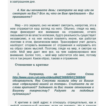
в завтрашнем дне.
4. Как вы начинаете день: смотрите на мир или он
смотрит на Вас? Все ли, что он Вам предлагает – Вы
принимаете?
Мир – это зеркало, оно не может смотреть, напротив, это в
нем отражается наш взгляд на него. Обычно, глядя на мир,
люди фиксируют все внимание на отражении, отчего
оказываются во власти иллюзии, будто реальность существует
независимо, и на нее нельзя повлиять иначе, как работая
локтями в этом, физическом мире. Трансерфинг учит делать
наоборот: оторвать внимание от отражения и направить его
на образ своих мыслей. Поэтому, глядя на мир, я смотрю на
себя. Мой мир дает мне все, на чем зафиксировано мое
внимание. Более того, – мой мир заботится обо мне, потому
что я так решил. Каков образ, таково и отражение.
Отношение к критике
1. Например, на сайте Озона
http://www.ozon.ru/context/detail/id/2368809/#2368844
обозреватель Яна Соколова назвала одну из Ваших
книг «образцовой кашей из топора». Считаете ли ее
слова критикой? Задевает ли Вас такое отношение к
Вашему творчеству? Радуют ли подобные
публикации?
К критике в свой адрес я отношусь отрицательно, как и
любой нормальный человек, если не лукавить. Но в данном