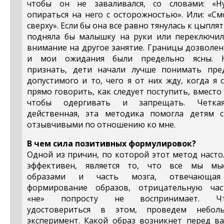
чтобы он не заваливался, со словами: «Н
опираться на него с осторожностью». Или: «С
сверху». Если бы она все равно тянулась к цыплят
подняла бы малышку на руки или переключил
внимание на другое занятие. Границы дозволе
и мои ожидания были предельно ясны. 
признать, дети начали лучше понимать пре
допустимого и то, чего я от них жду, когда я 
прямо говорить, как следует поступить, вместо
чтобы одергивать и запрещать. Четк
действенная, эта методика помогла детям с
отзывчивыми по отношению ко мне.
В чем сила позитивных формулировок?
Одной из причин, по которой этот метод наст
эффективен, является то, что все мы мы
образами и часть мозга, отвечающа
формирование образов, отрицательную час
«не» попросту не воспринимает. Ч
удостовериться в этом, проведем небол
эксперимент. Какой образ возникнет перед в