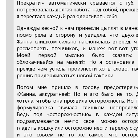
Прекрати!» автоматически срывается с губ.
потребовалась долгая работа над собой, прежд
я перестала каждый раз одергивать себя.
Однажды весной к нам принесли цыплят в мане
посмотрела в сторону и увидела, что двухле
Жанна слишком сильно наклонилась вперед, ч
рассмотреть птенчиков, и манеж вот-вот упа
Моей первой мыслью было сказать:
облокачивайся на манеж!» Но я остановила с
прежде чем успела произнести хоть слово, тв
решив придерживаться новой тактики.
Потом мне пришло в голову предостеречь
«Жанна, аккуратнее!» Но и это было не то. Д
хотела, чтобы она проявила осторожность. Но 
формулировка звучала слишком неопределе
Ведь под «осторожностью» в каждой ситу
подразумевается нечто свое: можно остор
гладить кошку или осторожно нести тарелку с с
и это совсем не то же самое, что остор