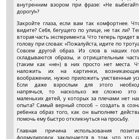
внутренним взором при фразе: «Не выбегайт
дорогу!»?
Закройте глаза, если вам так комфортнее. Чт
видите? Себя, бегущего по улице, не так ли? Т
вторая часть эксперимента. Что теперь придет 
голову при словах: «Пожалуйста, идите по троту
Совсем другой образ. Из слов в наших гол
складываются образы, и отрицательным част
(таким как «не») в них просто нет места. Ч
наложить их на картинки, возникающ
воображении, нужно приложить умственные уси
Если даже взрослым для этого необхо
напрячься, то насколько же сложно это
маленьких детей, у которых за плечами нет н
опыта? Самый верный способ – создать в созн
ребенка образ того, как он выполняет действ
помочь ему быстро откликнуться на просьбу.
Главная причина использования позити
формулировок заключается в том, что это с