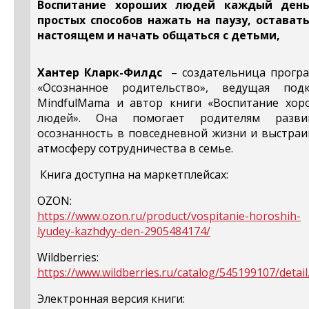
Воспитание хороших людей каждый день
простых способов нажать на паузу, оставать
настоящем и начать общаться с детьми,
Хантер Кларк-Филдс
–
создательница прогр
«Осознанное родительство», ведущая подк
MindfulMama и автор книги «Воспитание хор
людей». Она помогает родителям разви
осознанность в повседневной жизни и выстраи
атмосферу сотрудничества в семье.
Книга доступна на маркетплейсах:
OZON:
https://www.ozon.ru/product/vospitanie-horoshih-
lyudey-kazhdyy-den-2905484174/
Wildberries:
https://www.wildberries.ru/catalog/545199107/detail
Электронная версия книги: