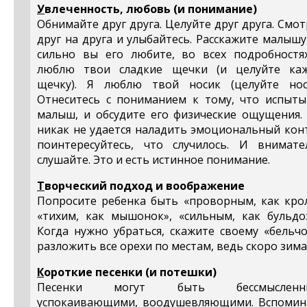
У
влеченность, любовь (и понимание)
Обнимайте друг друга. Целуйте друг друга. Смо
друг на друга и улыбайтесь. Расскажите малышу
сильно вы его любите, во всех подробностях
люблю твои сладкие щечки (и целуйте ка
щечку). Я люблю твой носик (целуйте носи
Отнеситесь с пониманием к тому, что испыты
малыш, и обсудите его физические ощущения. 
никак не удается наладить эмоциональный кон
поинтересуйтесь, что случилось. И внимате
слушайте. Это и есть истинное понимание.
Т
ворческий подход и воображение
Попросите ребенка быть «проворным, как крол
«тихим, как мышонок», «сильным, как бульдоз
Когда нужно убраться, скажите своему «бельч
разложить все орехи по местам, ведь скоро зима
К
ороткие песенки (и потешки)
Песенки могут быть бессмысленны
успокаивающими, воодушевляющими. Вспомин