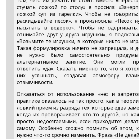
том, чего им делать не стоит. Вместо «Перест
стучать ложкой по столу» я просила: «Зачерп
ложкой суп из тарелки». Чтобы не говорить:
раскидывайте песок», я произносила: «Песок 
насыпать в ведерко». Чтобы не одергивать:
отнимайте друг у друга игрушки», я подсказы
«Возьмите те игрушки, в которые никто не игр
Такая формулировка ничего не запрещала, и д
не нужно было самостоятельно придумы
альтернативное занятие. Они могли пр
ответить «да». Сказать именно то, что я хоте
них услышать, создавая атмосферу взаи
отзывчивости.
Отказаться от использования «не» и запрето
практике оказалось не так просто, как в теории
ловкий прием из разряда тех, которые едва зам
когда их проворачивает кто-то другой, но ка
просто недосягаемыми, если приходится делат
самому. Особенно сложно помнить об этом, к
нужно что-то срочно изменить. Фраза «Не делай