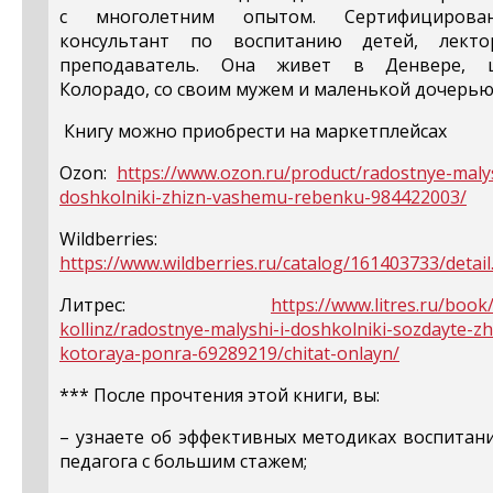
с многолетним опытом. Сертифицирова
консультант по воспитанию детей, лект
преподаватель. Она живет в Денвере, 
Колорадо, со своим мужем и маленькой дочерью
Книгу можно приобрести на маркетплейсах
Ozon:
https://www.ozon.ru/product/radostnye-malys
doshkolniki-zhizn-vashemu-rebenku-984422003/
Wildberries:
https://www.wildberries.ru/catalog/161403733/detail
Литрес:
https://www.litres.ru/book/
kollinz/radostnye-malyshi-i-doshkolniki-sozdayte-zh
kotoraya-ponra-69289219/chitat-onlayn/
***
После прочтения этой книги, вы:
– узнаете об эффективных методиках воспитан
педагога с большим стажем;