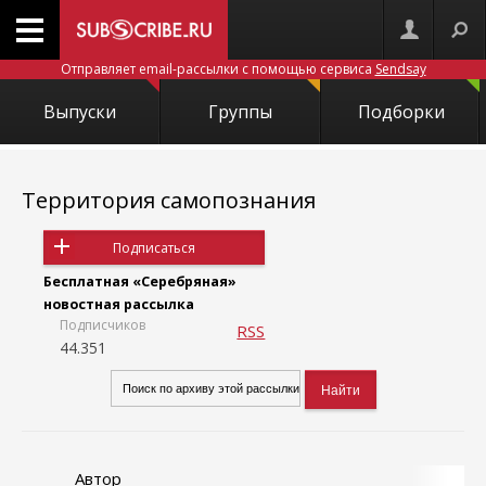
Отправляет email-рассылки с помощью сервиса
Sendsay
Выпуски
Группы
Подборки
Территория самопознания
Подписаться
Бесплатная «Серебряная»
новостная рассылка
Подписчиков
RSS
44.351
Автор