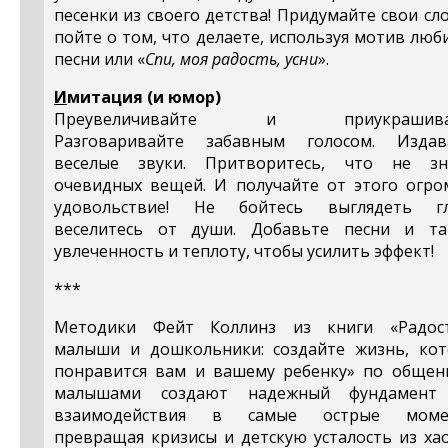
песенки из своего детства! Придумайте свои сл
пойте о том, что делаете, используя мотив лю
песни или «
Спи, моя радость, усни
».
И
митация (и юмор)
Преувеличивайте и приукрашивай
Разговаривайте забавным голосом. Издав
веселые звуки. Притворитесь, что не зн
очевидных вещей. И получайте от этого огро
удовольствие! Не бойтесь выглядеть гл
веселитесь от души. Добавьте песни и та
увлеченность и теплоту, чтобы усилить эффект!
***
Методики Фейт Коллинз из книги «Радос
малыши и дошкольники: создайте жизнь, кот
понравится вам и вашему ребенку» по общен
малышами создают надежный фундамент
взаимодействия в самые острые моме
превращая кризисы и детскую усталость из ха