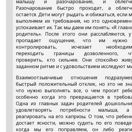
малышу и разочарование, и облегче
Разочарование быстро проходит, а облегч
остается. Дети могут рыдать и обижаться, если 
выполняем их требования, но это одновремен
успокаивает их. Так мы даем им понять: «Я главн
родитель». После этого они расслабляются, у
пропадает ощущение, что им нужно
контролировать, исчезает необходим
переходить границы дозволенного, ч
проверить, кто сильнее. Они спокойно жив
заданном ритме и с удовольствием исследуют ми
Взаимоотзывчивые отношения подразуме
быстрый положительный отклик, но это не зна
что нужно выполнять все, о чем просит ребе
особенно когда это превращается в требова
Одна из главных задач родителей дошкольни
удовлетворять потребности малыша, 
реагировать на его капризы. О том, что ребен
достает ясности, можно судить по его поведе
когда мы его поправляем, он либо реаги