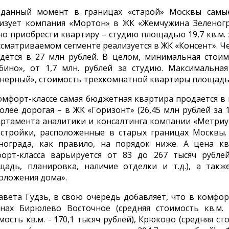
 данный момент в границах «старой» Москвы самы
изует компания «Мортон» в ЖК «Жемчужина Зеленогра
о приобрести квартиру – студию площадью 19,7 кв.м. з
ссматриваемом сегменте реализуется в ЖК «Консент». 
дётся в 27 млн рублей. В целом, минимальная стоим
бино», от 1,7 млн. рублей за студию. Максимальна
нерный», стоимость трехкомнатной квартиры площадью 2
омфорт-классе самая бюджетная квартира продается в мк
олее дорогая – в ЖК «Горизонт» (26,45 млн рублей за 1
ртамента аналитики и консалтинга компании «Метриум
стройки, расположенные в старых границах Москвы
нограда, как правило, на порядок ниже. А цена к
орт-класса варьируется от 83 до 267 тысяч рубле
щадь, планировка, наличие отделки и т.д.), а такж
оложения дома».
авета Гудзь, в свою очередь добавляет, что в комфо
нах Бирюлево Восточное (средняя стоимость кв.м. -
мость кв.м. - 170,1 тысяч рублей), Крюково (средняя ст