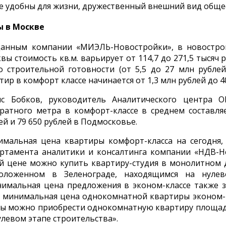
е удобны для жизни, дружественный внешний вид обще
ы в Москве
анным компании «МИЭЛЬ-Новостройки», в новострой
вы стоимость кв.м. варьирует от 114,7 до 271,5 тысяч
о строительной готовности (от 5,5 до 27 млн рубле
тир в комфорт классе начинается от 1,3 млн рублей до 4
ис Бобков, руководитель Аналитического центра 
ратного метра в комфорт-классе в среднем составля
ей и 79 650 рублей в Подмосковье.
мальная цена квартиры комфорт-класса на сегодня, 
ртамента аналитики и консалтинга компании «НДВ-Не
й цене можно купить квартиру-студия в монолитном 
положенном в Зеленограде, находящимся на нулев
мальная цена предложения в эконом-классе также з
 минимальная цена однокомнатной квартиры эконом-кл
ы можно приобрести однокомнатную квартиру площадь
улевом этапе строительства».