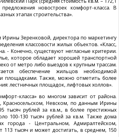
Филевский Парк (средняя стоимость кв.м. – 172,1
 предложения новостроек комфорт-класса. В
азных этапах строительства».
ам Ирины Зеренковой, директора по маркетингу
еделения классовости жилых объектов. «Класс,
на. - Конечно, существуют негласные критерии.
жилье, которое обладает хорошей транспортной
еко от метро либо выездов к крупным трассам.
ается обеспечение жильцов необходимой
ми площадками. Также, можно отметить более
ния: лестничных площадок, лифтовых холлов».
омфорт-класса» во многом зависит от района.
, Красносельском, Невском, по данным Ирины
95 тысяч рублей за кв.м., в более престижных
оло 100-130 тысяч рублей за кв.м. Также дома
ах города - Центральном, Адмиралтейском,
т 113 тысяч и может достигать, в среднем, 150