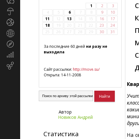
Общество
СМИ
1
2
3
Прогноз
4
5
6
7
8
9
10
погоды
11
12
13
14
15
16
17
Спорт
18
19
20
21
22
23
24
25
26
27
28
29
30
31
Страны
и
Туризм
регионы
За последние 60 дней
ни разу не
выходила
Экономика
и
Email-
финансы
Сайт рассылки:
http://move.su/
маркетинг
Открыта: 14-11-2008
Квар
Учит
клас
каки
Автор
мини
Новиков Андрей
друг
Статистика
На с