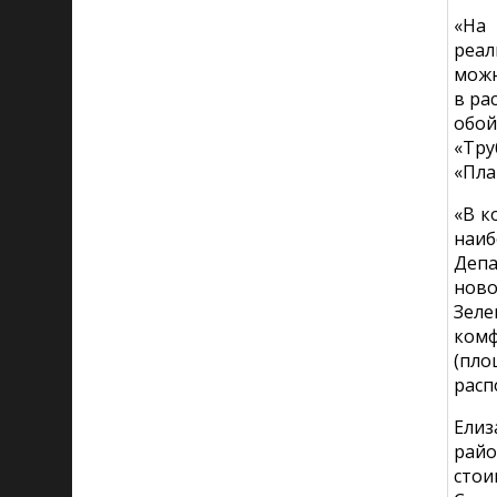
«На
реал
можн
в ра
обой
«Тру
«Пла
«В к
наиб
Депа
ново
Зеле
комф
(пло
расп
Елиз
райо
стои