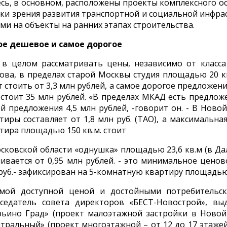
есь, в основном, расположены проекты комплексного 
чки зрения развития транспортной и социальной инфр
ми на объекты на ранних этапах строительства.
е дешевое и самое дорогое
 в целом рассматривать цены, независимо от класс
ова, в пределах старой Москвы студия площадью 20 кв.
т стоить от 3,3 млн рублей, а самое дорогое предложе
 стоит 35 млн рублей. «В пределах МКАД есть предло
й предложения 4,5 млн рублей, -говорит он. - В Нов
тиры составляет от 1,8 млн руб. (ТАО), а максимальн
тира площадью 150 кв.м. стоит
сковской области «однушка» площадью 23,6 кв.м (в Д
ивается от 0,95 млн рублей. - это минимальное цено
руб.- зафиксирован на 5-комнатную квартиру площадью 
мой доступной ценой и достойными потребительск
седатель совета директоров «БЕСТ-Новострой», вы
ьино Град» (проект малоэтажной застройки в Новой
тральный» (проект многоэтажной – от 12 до 17 этаже