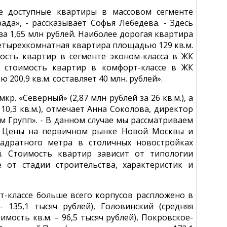
е доступные квартиры в массовом сегменте
да», - рассказывает Софья Лебедева. - Здесь
а 1,65 млн рублей. Наиболее дорогая квартира
Четырехкомнатная квартира площадью 129 кв.м.
ость квартир в сегменте эконом-класса в ЖК
я стоимость квартир в комфорт-классе в ЖК
00,9 кв.м. составляет 40 млн. рублей».
р. «Северный» (2,87 млн рублей за 26 кв.м.), а
10,3 кв.м.), отмечает Анна Соколова, директор
 Групп». - В данном случае мы рассматриваем
. Цены на первичном рынке Новой Москвы и
вадратного метра в столичных новостройках
й. Стоимость квартир зависит от типологии
е от стадии строительства, характеристик и
рт-классе больше всего корпусов распложено в
 135,1 тысяч рублей), Головинский (средняя
оимость кв.м. – 96,5 тысяч рублей), Покровское-