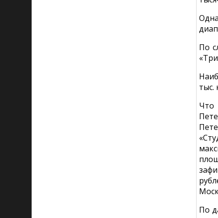
Одна
диап
По с
«Три
Наиб
тыс.
Что 
Пете
Пете
«Сту
макс
пло
зафи
руб
Моск
По д