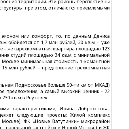
освоения территорий. Эти районы перспективны
аструктуры, при этом, отличаются приемлемыми
а эконом или комфорт, то, по данным Дениса
м обойдется от 1,7 млн рублей, 30 кв.м. – уже
ние – четырехкомнатная квартира площадью 123
жения студий площадью 34 кв.м. с минимальной
ой Москве минимальная стоимость 1-комантной
ая 15 млн рублей – предложение трехкомнатная
альнем Подмосковье больше 50-ти км от МКАД)
вое предложение, а самый высокий ценник - 22
230 кв.м в Реутове».
ими характеристиками, Ирина Доброхотова,
деляет следующие проекты: Жилой комплекс
 Москве), ЖК «Новые Ватутинки» микрорайон
й - панельной застройки в Новой Москве) и ЖК