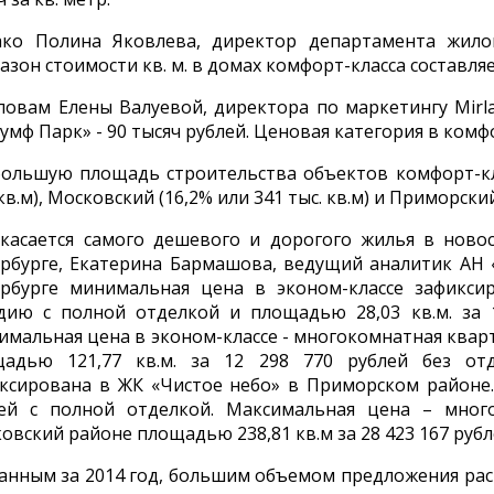
ко Полина Яковлева, директор департамента жилой
азон стоимости кв. м. в домах комфорт-класса составляет
ловам Елены Валуевой, директора по маркетингу Mirla
умф Парк» - 90 тысяч рублей. Ценовая категория в комфо
ольшую площадь строительства объектов комфорт-кла
 кв.м), Московский (16,2% или 341 тыс. кв.м) и Приморский
касается самого дешевого и дорогого жилья в новос
рбурге, Екатерина Бармашова, ведущий аналитик АН 
рбурге минимальная цена в эконом-классе зафикси
дию с полной отделкой и площадью 28,03 кв.м. за 1
имальная цена в эконом-классе - многокомнатная квар
щадью 121,77 кв.м. за 12 298 770 рублей без от
ксирована в ЖК «Чистое небо» в Приморском районе. 
лей с полной отделкой. Максимальная цена – мно
овский районе площадью 238,81 кв.м за 28 423 167 рубл
анным за 2014 год, большим объемом предложения ра