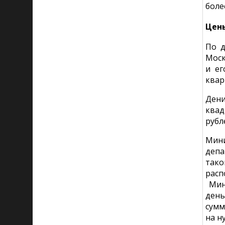
боле
Цен
По д
Моск
и ег
квар
Ден
квад
рубл
Мини
депа
тако
рас
Мини
день
сумм
на н