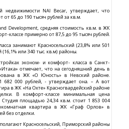
 недвижимости NAI Becar, утверждает, что
 от 65 до 190 тысяч рублей за кв.м.
nd Development, средняя стоимость кв.м. в ЖК
рт-классе примерно от 87,5 до 95 тысяч рублей.
сса занимают Красносельский (23,8% или 501
 (16,1% или 340 тыс. кв.м) районы.
тройках эконом- и комфорт- класса в Санкт-
«Итака» отмечает, что на сегодняшний день в
рована в ЖК «О Юность» в Невский районе.
 682 000 рублей, - утверждает она. – А вот
тира в ЖК «На Охте» Красногвардейский районе
делки. В комфорт-классе минимальная цена
Студия площадью 24,34 кв.м. стоит 1 853 004
гокомнатная квартира в ЖК «Граф Орлов» в
ей без отделки.
сполагают Красносельский, Приморский районы