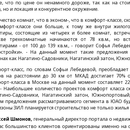
е, что по цене он ненамного дороже, так как на сто
, но и локация и конкурентное окружение.
чество комнат, что в эконом-, что в комфорт-классе, с
мфорт-классе они больше, к тому же внутри жилог
тиры, состоящие из четырех и более комнат, встре
кве трехкомнатные начинаются от 78 кв.м., но в
тирами - от 100 до 139 кв.м., - говорит Софья Лебе
стройки». - На данный момент такие предложения 
нах как Нагатино-Садовники, Нагатинский затон, Южн
орт-класс, по словам Софьи Лебедевой, преобладает
в на расстоянии до 30 км от МКАД достигает 70% 
орт-класса в Москве на данный момент составляет 2
 - Наибольшее количество проектов комфорт класса 
тино-Садовники, Нагатинский затон, Южнопортовый
м предложения рассматриваемого сегмента в ЮАО буд
зоны ЗИЛ планируется строительство не только жилья б
ксей Шмонов,
генеральный директор портала о недвиж
ас большинство клиентов ориентированы именно на с