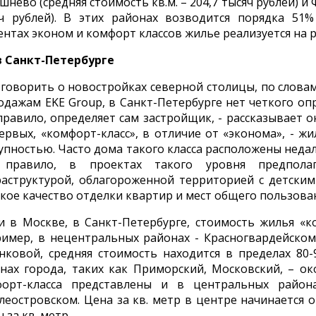
шнево (средняя стоимость кв.м. – 204,7 тысяч рублей) и 
ч рублей). В этих районах возводится порядка 51%
ентах эконом и комфорт классов жилье реализуется на р
в Санкт-Петербурге
 говорить о новостройках северной столицы, по слов
одажам EKE Group, в Санкт-Петербурге нет четкого опр
правило, определяет сам застройщик, - рассказывает о
ервых, «комфорт-класс», в отличие от «эконома», - 
упностью. Часто дома такого класса расположены недал
 правило, в проектах такого уровня предполаг
аструктурой, облагороженной территорией с детски
кое качество отделки квартир и мест общего пользова
и в Москве, в Санкт-Петербурге, стоимость жилья «к
имер, в нецентральных районах - Красногвардейском
нковой, средняя стоимость находится в пределах 80-
нах города, таких как Приморский, Московский, – ок
форт-класса представлены и в центральных район
леостровском. Цена за кв. метр в центре начинается о
ч за кв. метр.