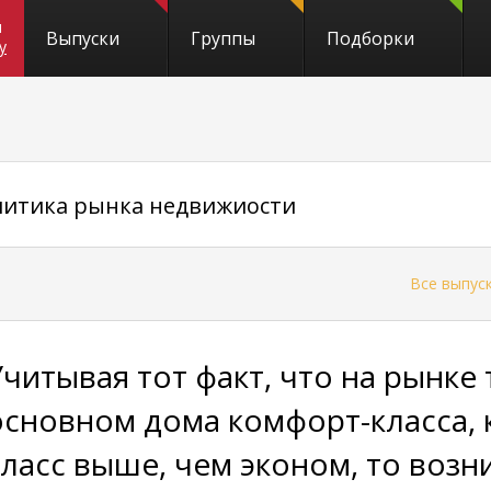
и
Выпуски
Группы
Подборки
y
алитика рынка недвижиости
←
Все выпус
Учитывая тот факт, что на рынке 
основном дома комфорт-класса, 
класс выше, чем эконом, то возн