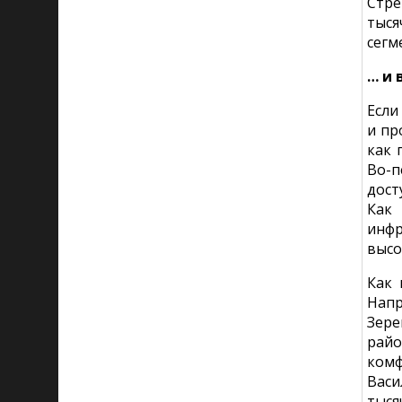
Стре
тыся
сегм
… и 
Если
и пр
как 
Во-п
дост
Как
инфр
высо
Как 
Напр
Зере
райо
ком
Васи
тыся