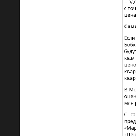
– зд
с то
цена
Само
Если
Бобк
буду
кв.м
цено
квар
квар
В Мо
оцен
млн 
С са
пред
«Мар
«Цен