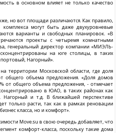
имость в основном влияет не только качество
хоже, но вот площади различаются. Как правило,
о комплекса могут быть даже двухуровневые
чаются варианты и свободных планировок. «В
стречаются проекты с четыремя комнатными
дева, генеральный директор компании «МИЭЛЬ-
сконцентрированы на юге столицы, в таких
опортовый, Нагорный».
 на территории Московской области, где доля
от общего объема предложения. «Доля домов
2% от общего объема предложения, - отмечает
сконцентрировано в ЮАО, в таких районах как
, Нагорный и т.д. В ближайшей перспективе
ет только расти, так как в рамках реновации
изнес класса, но и комфорт».
имости Move.su в свою очередь добавляет, что
егмент комфорт-класса, поскольку такие дома