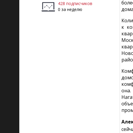
боле
428 подписчиков
дома
0 за неделю
Коли
к ко
квар
Мос
квар
Ново
райо
Комф
домо
комф
она.
Нага
объе
пром
Але
сейч