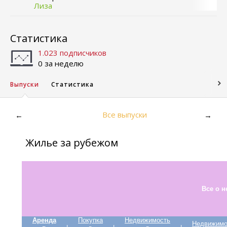
Лиза
Статистика
1.023 подписчиков
0 за неделю
Выпуски
Статистика
Все выпуски
←
→
Жилье за рубежом
Все о 
Аренда
Покупка
Недвижимость
Недвижимо