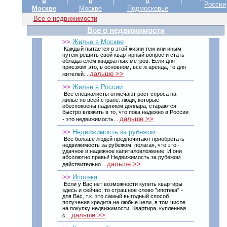
в
|
в
|
в
|
России
Москве
Москве
Подмосковье
Все о недвижимости
Все о недвижимости
>>
Жилье в Москве
Каждый пытается в этой жизни тем или иным
путем решить свой квартирный вопрос и стать
обладателем квадратных метров. Если для
приезжих это, в основном, все ж аренда, то для
дальше >>
жителей...
>>
Жилье в России
Все специалисты отмечают рост спроса на
жилье по всей стране: люди, которые
обеспокоены падением доллара, стараются
быстро вложить в то, что пока надежно в России
дальше >>
- это недвижимость...
>>
Недвижимость за рубежом
Все больше людей предпочитают приобретать
недвижимость за рубежом, полагая, что это -
удачное и надежное капиталовложение. И они
абсолютно правы! Недвижимость за рубежом
дальше >>
действительно...
>>
Ипотека
Если у Вас нет возможности купить квартиры
здесь и сейчас, то страшное слово "ипотека" -
для Вас, т.к. это самый выгодный способ
получения кредита на любые цели, в том числе
на покупку недвижимости. Квартира, купленная
дальше >>
с...