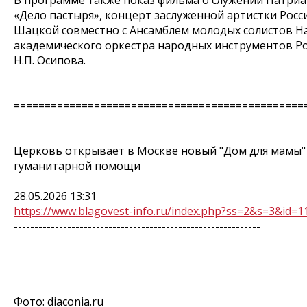
В программе также показ фильма о служении Патриа
«Дело пастыря», концерт заслуженной артистки Рос
Шацкой совместно с Ансамблем молодых солистов 
академического оркестра народных инструментов Р
Н.П. Осипова.
===============================================
Церковь открывает в Москве новый "Дом для мамы"
гуманитарной помощи
28.05.2026 13:31
https://www.blagovest-info.ru/index.php?ss=2&s=3&id=1
------------------------------------------------------------
Фото: diaconia.ru