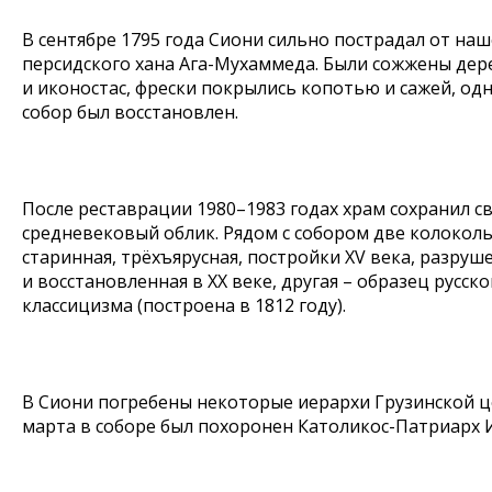
В сентябре 1795 года Сиони сильно пострадал от на
персидского хана Ага-Мухаммеда. Были сожжены де
и иконостас, фрески покрылись копотью и сажей, од
собор был восстановлен.
После реставрации 1980–1983 годах храм сохранил с
средневековый облик. Рядом с собором две колоколь
старинная, трёхъярусная, постройки XV века, разруш
и восстановленная в XX веке, другая – образец русско
классицизма (построена в 1812 году).
В Сиони погребены некоторые иерархи Грузинской ц
марта в соборе был похоронен Католикос-Патриарх Ил