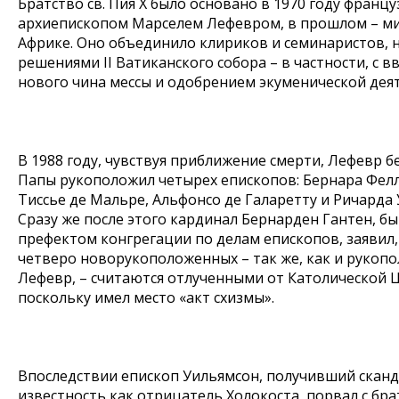
Братство св. Пия Х было основано в 1970 году франц
архиепископом Марселем Лефевром, в прошлом – м
Африке. Оно объединило клириков и семинаристов, н
решениями II Ватиканского собора – в частности, с 
нового чина мессы и одобрением экуменической дея
В 1988 году, чувствуя приближение смерти, Лефевр бе
Папы рукоположил четырех епископов: Бернара Фелл
Тиссье де Мальре, Альфонсо де Галаретту и Ричарда
Сразу же после этого кардинал Бернарден Гантен, б
префектом конгрегации по делам епископов, заявил,
четверо новорукоположенных – так же, как и рукоп
Лефевр, – считаются отлученными от Католической 
поскольку имел место «акт схизмы».
Впоследствии епископ Уильямсон, получивший скан
известность как отрицатель Холокоста, порвал с бра