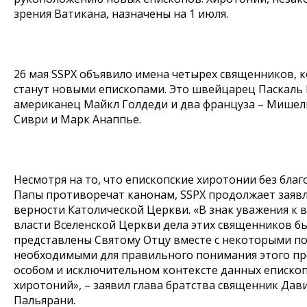
зрения Ватикана, назначены на 1 июля.
26 мая SSPX объявило имена четырех священников, 
станут новыми епископами. Это швейцарец Паскаль
американец Майкл Голдеди и два француза – Мишел
Сиври и Марк Анаппье.
Несмотря на то, что епископские хиротонии без благ
Папы противоречат канонам, SSPX продолжает заявл
верности Католической Церкви. «В знак уважения к 
власти Вселенской Церкви дела этих священников б
представлены Святому Отцу вместе с некоторыми по
необходимыми для правильного понимания этого пр
особом и исключительном контексте данных еписко
хиротоний», – заявил глава братства священник Дав
Пальярани.