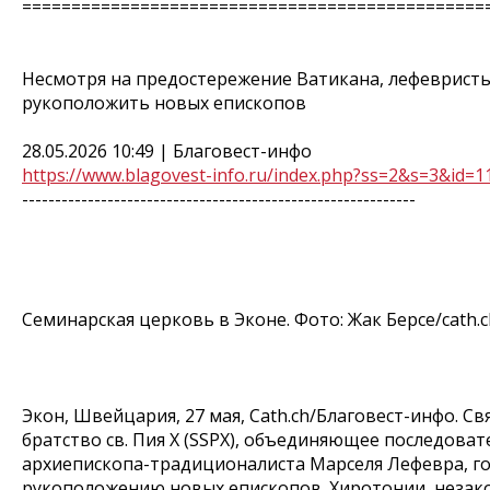
===============================================
Несмотря на предостережение Ватикана, лефевристы
рукоположить новых епископов
28.05.2026 10:49 | Благовест-инфо
https://www.blagovest-info.ru/index.php?ss=2&s=3&id=1
------------------------------------------------------------
Семинарская церковь в Эконе. Фото: Жак Берсе/cath.c
Экон, Швейцария, 27 мая, Cath.ch/Благовест-инфо. С
братство св. Пия Х (SSPX), объединяющее последоват
архиепископа-традиционалиста Марселя Лефевра, го
рукоположению новых епископов. Хиротонии, незако