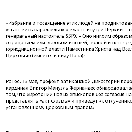
«Избрание и посвящение этих людей не продиктова
установить параллельную власть внутри Церкви, – 
генеральный настоятель SSPX. – Оно никоим образом
отрицанием или вызовом высшей, полной и непоср
юрисдикционной власти Наместника Христа над Все
Церковью (имеется в виду Папа)».
Ранее, 13 мая, префект ватиканской Дикастерии вер
кардинал Виктор Мануэль Фернандес обнародовал з
том, что хиротонии новых епископов без согласия П
представлять «акт схизмы» и приведут «к отлучению
установленному церковным правом».