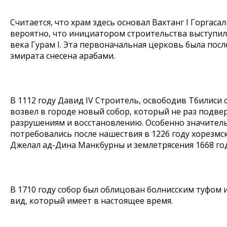
Считается, что храм здесь основал Вахтанг I Горгасал
вероятно, что инициатором строительства выступил 
века Гурам I. Эта первоначальная церковь была пос
эмирата снесена арабами.
В 1112 году Давид IV Строитель, освободив Тбилиси 
возвел в городе новый собор, который не раз подве
разрушениям и восстановлению. Особенно значител
потребовались после нашествия в 1226 году хорезмс
Джелал ад-Дина Манкбурны и землетрясения 1668 год
В 1710 году собор был облицован болнисским туфом 
вид, который имеет в настоящее время.