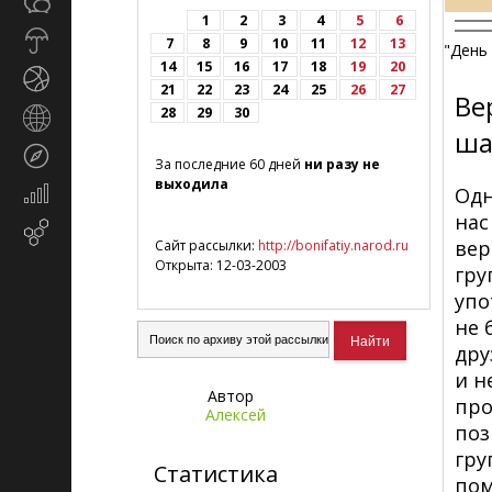
Общество
СМИ
1
2
3
4
5
6
Прогноз
7
8
9
10
11
12
13
"День 
погоды
14
15
16
17
18
19
20
Спорт
21
22
23
24
25
26
27
Ве
28
29
30
Страны
ша
и
Туризм
регионы
За последние 60 дней
ни разу не
выходила
Одн
Экономика
и
нас
Email-
финансы
вер
Сайт рассылки:
http://bonifatiy.narod.ru
маркетинг
Открыта: 12-03-2003
гру
упо
не 
дру
и н
Автор
про
Алексей
поз
гру
Статистика
пом