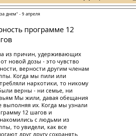
за днем" - 9 апреля
рность программе 12
гов
а из причин, удерживающих
 от новой дозы - это чувство
ности, верности другим членам
ппы. Когда мы пили или
требляли наркотики, то никому
были верны - ни семье, ни
зьям Мы жили, давая обещания
е выполняя их. Когда мы узнали
грамму 12 шагов и
накомились с людьми из
ппы, то увидели, как все
огают друг другу сохранять