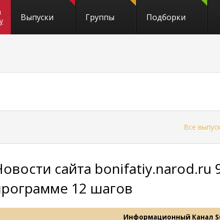
и
Выпуски
Группы
Подборки
y
←
Все выпус
Новости сайта bonifatiy.narod.ru
программе 12 шагов
Информационный Канал
S