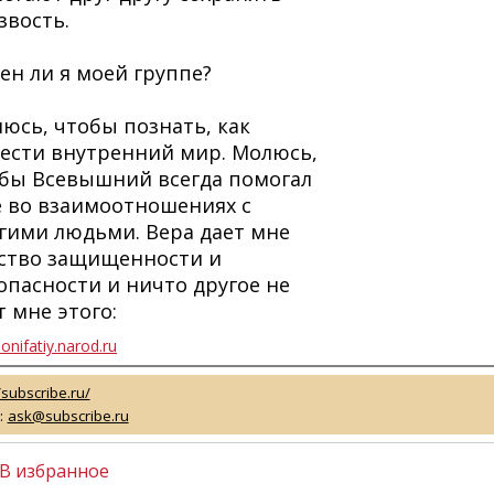
звость.
ен ли я моей группе?
юсь, чтобы познать, как
ести внутренний мир. Молюсь,
бы Всевышний всегда помогал
 во взаимоотношениях с
гими людьми. Вера дает мне
ство защищенности и
опасности и ничто другое не
т мне этого:
onifatiy.narod.ru
/subscribe.ru/
:
ask@subscribe.ru
В избранное