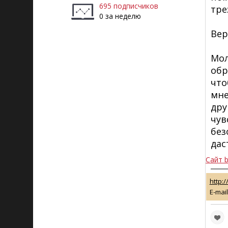
695 подписчиков
тре
0 за неделю
Вер
Мол
обр
что
мне
дру
чув
без
дас
Сайт b
http:/
E-mail