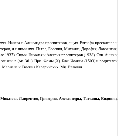
щмчч. Иакова и Александра пресвитеров, сщмч. Евграфа пресвитера и
теров, и с ними мчч. Петра, Евсевия, Михаила, Дорофея, Лаврентия,
ле 1937). Сщмч. Николая и Алексия пресвитеров (1938). Свв. Анны и
гонянина (ок. 361). Прп. Фомы (X). Блж. Иоанна (1503) и родителей
. Мариана и Евгения Кесарийских. Мц. Евлалии.
, Михаила, Лаврентия, Григория, Александры, Татьяны, Евдокии,