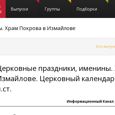
и
Выпуски
Группы
Подборки
y
. Храм Покрова в Измайлове
←
Все выпус
Церковные праздники, именины. 
Измайлове. Церковный календарь
.ст.
Информационный Канал