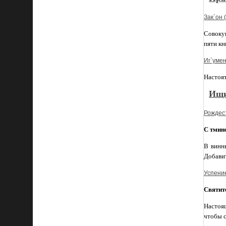
Зак`он (
Совоку
пяти кн
Иг`умен
Настоя
Ищи
Рождест
С тмин
В винны
Добавит
Успени
Святит
Настоящ
чтобы с