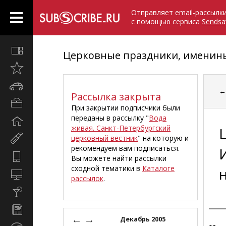
Отправляет email-рассылк
с помощью сервиса
Sendsa
Все
Церковные праздники, именины
вместе
Открыто
недавно
Автомобили
Рассылка закрыта
Бизнес
При закрытии подписчики были
и
переданы в рассылку "
Вода
Дом
карьера
живая. Санкт-Петербургский
и
церковный вестник
" на которую и
Мир
семья
рекомендуем вам подписаться.
женщины
Hi-
Вы можете найти рассылки
Tech
сходной тематики в
Каталоге
н
Компьютеры
рассылок
.
и
Культура,
интернет
стиль
Новости
жизни
←
→
и
Декабрь 2005