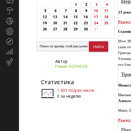
Общество
Цер
СМИ
1
2
3
4
Прогноз
5
6
7
8
9
10
11
23 дека
погоды
12
13
14
15
16
17
18
Спорт
Рождес
19
20
21
22
23
24
25
26
27
28
29
30
31
Страны
Седмиц
и
Туризм
Мчч. Ми
регионы
сына ег
Экономика
Григори
и
Татианы
Автор
Email-
финансы
его блж
Роман КОРНЕЕВ
маркетинг
Тро
Статистика
Монаст
1.405 подписчиков
Именин
0 за неделю
Алексе
Мине, Е
Рождес
Пра