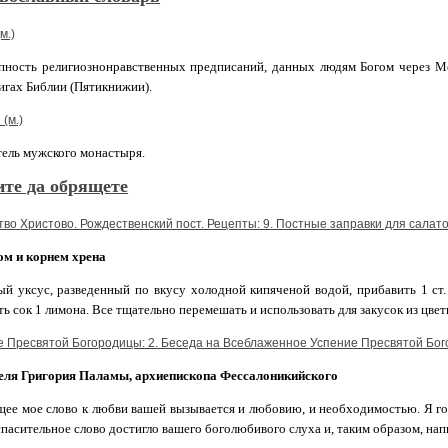
м.)
пность религиознонравственных предписаний, данных людям Богом через М
игах Библии (Пятикнижии).
 (м.)
тель мужского монастыря.
те да обрящете
во Христово. Рождественский пост. Рецепты: 9. Постные заправки для салато
ом и корнем хрена
й уксус, разведенный по вкусу холодной кипяченой водой, прибавить 1 ст.
ь сок 1 лимона. Все тщательно перемешать и использовать для закусок из цвет
е Пресвятой Богородицы: 2. Беседа на Всеблаженное Успение Пресвятой Бо
еля Григория Паламы, архиепископа Фессалоникийского
ее мое слово к любви вашей вызывается и любовию, и необходимостью. Я гов
пасительное слово достигло вашего боголюбивого слуха и, таким образом, нап