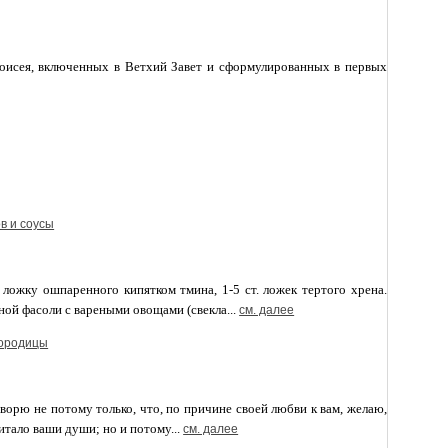
оисея, включенных в Ветхий Завет и сформулированных в первых
в и соусы
 ложку ошпаренного кипятком тмина, 1-5 ст. ложек тертого хрена.
ной фасоли с вареными овощами (свекла...
см. далее
городицы
орю не потому только, что, по причине своей любви к вам, желаю,
итало ваши души; но и потому...
см. далее