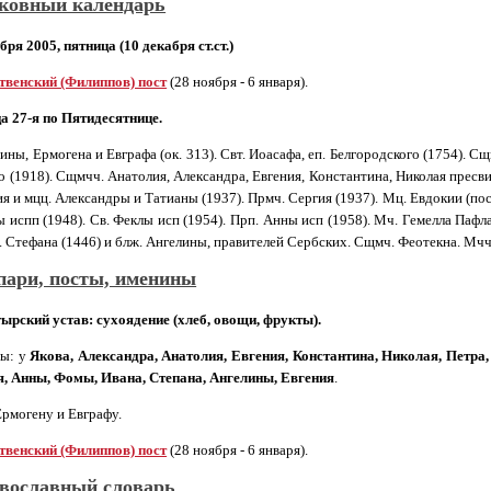
ковный календарь
бря 2005, пятница (10 декабря ст.ст.)
твенский (Филиппов) пост
(28 ноября - 6 января).
а 27-я по Пятидесятнице.
ны, Ермогена и Евграфа (ок. 313). Свт. Иоасафа, еп. Белгородского (1754). С
о (1918). Сщмчч. Анатолия, Александра, Евгения, Константина, Николая пресви
я и мцц. Александры и Татианы (1937). Прмч. Сергия (1937). Мц. Евдокии (пос
 испп (1948). Св. Феклы исп (1954). Прп. Анны исп (1958). Мч. Гемелла Пафла
. Стефана (1446) и блж. Ангелины, правителей Сербских. Сщмч. Феотекна. Мчч
пари, посты, именины
ырский устав: cухоядение (хлеб, овощи, фрукты).
ы: у
Якова, Александра, Анатолия, Евгения, Константина, Николая, Петра
я, Анны, Фомы, Ивана, Степана, Ангелины, Евгения
.
рмогену и Евграфу.
твенский (Филиппов) пост
(28 ноября - 6 января).
вославный словарь