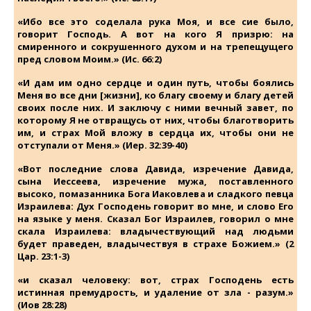
«Ибо все это соделала рука Моя, и все сие было,
говорит Господь. А вот на кого Я призрю: на
смиренного и сокрушенного духом и на трепещущего
пред словом Моим.» (Ис. 66:2)
«И дам им одно сердце и один путь, чтобы боялись
Меня во все дни [жизни], ко благу своему и благу детей
своих после них. И заключу с ними вечный завет, по
которому Я не отвращусь от них, чтобы благотворить
им, и страх Мой вложу в сердца их, чтобы они не
отступали от Меня.» (Иер. 32:39-40)
«Вот последние слова Давида, изречение Давида,
сына Иессеева, изречение мужа, поставленного
высоко, помазанника Бога Иаковлева и сладкого певца
Израилева: Дух Господень говорит во мне, и слово Его
на языке у меня. Сказал Бог Израилев, говорил о мне
скала Израилева: владычествующий над людьми
будет праведен, владычествуя в страхе Божием.» (2
Цар. 23:1-3)
«и сказал человеку: вот, страх Господень есть
истинная премудрость, и удаление от зла - разум.»
(Иов 28:28)