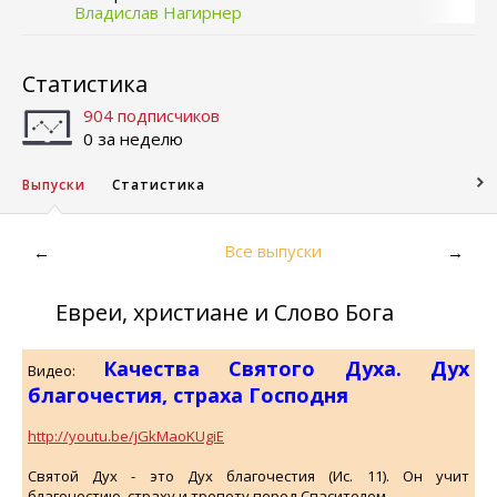
Владислав Нагирнер
Статистика
904 подписчиков
0 за неделю
Выпуски
Статистика
Все выпуски
←
→
Евреи, христиане и Слово Бога
Качества Святого Духа. Дух
Видео:
благочестия, страха Господня
http://youtu.be/jGkMaoKUgiE
Святой Дух - это Дух благочестия (Ис. 11). Он учит
благочестию, страху и трепету перед Спасителем.