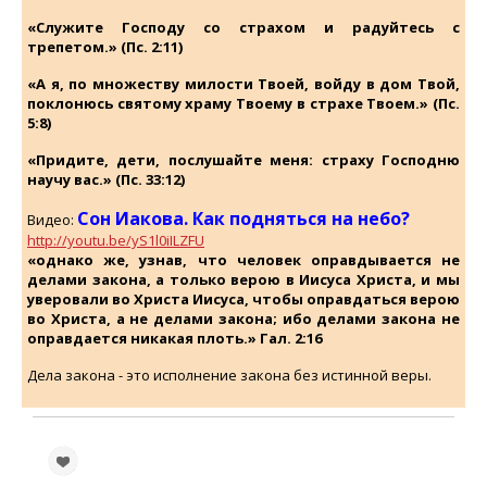
«Служите Господу со страхом и радуйтесь с
трепетом.» (Пс. 2:11)
«А я, по множеству милости Твоей, войду в дом Твой,
поклонюсь святому храму Твоему в страхе Твоем.» (Пс.
5:8)
«Придите, дети, послушайте меня: страху Господню
научу вас.» (Пс. 33:12)
Сон Иакова. Как подняться на небо?
Видео:
http://youtu.be/yS1l0iILZFU
«однако же, узнав, что человек оправдывается не
делами закона, а только верою в Иисуса Христа, и мы
уверовали во Христа Иисуса, чтобы оправдаться верою
во Христа, а не делами закона; ибо делами закона не
оправдается никакая плоть.» Гал. 2:16
Дела закона - это исполнение закона без истинной веры.