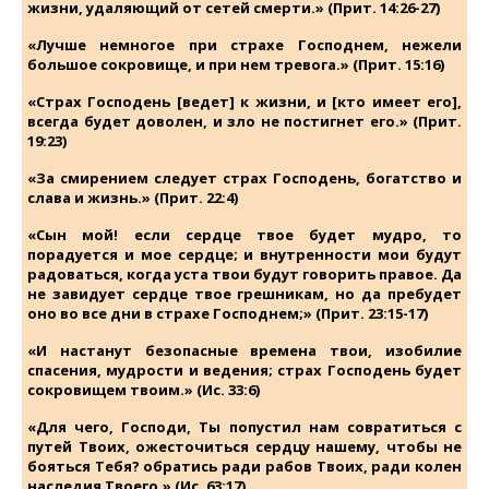
жизни, удаляющий от сетей смерти.» (Прит. 14:26-27)
«Лучше немногое при страхе Господнем, нежели
большое сокровище, и при нем тревога.» (Прит. 15:16)
«Страх Господень [ведет] к жизни, и [кто имеет его],
всегда будет доволен, и зло не постигнет его.» (Прит.
19:23)
«За смирением следует страх Господень, богатство и
слава и жизнь.» (Прит. 22:4)
«Сын мой! если сердце твое будет мудро, то
порадуется и мое сердце; и внутренности мои будут
радоваться, когда уста твои будут говорить правое. Да
не завидует сердце твое грешникам, но да пребудет
оно во все дни в страхе Господнем;» (Прит. 23:15-17)
«И настанут безопасные времена твои, изобилие
спасения, мудрости и ведения; страх Господень будет
сокровищем твоим.» (Ис. 33:6)
«Для чего, Господи, Ты попустил нам совратиться с
путей Твоих, ожесточиться сердцу нашему, чтобы не
бояться Тебя? обратись ради рабов Твоих, ради колен
наследия Твоего.» (Ис. 63:17)