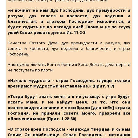
«и почиет на нем Дух Господень, дух премудрости и
разума, дух совета и крепости, дух ведения и
благочестия; и страхом Господним исполнится, и
будет судить не по взгляду очей Своих и не по слуху
ушей Своих решать дела.» Ис. 11:2-3
Качества Святого Духа: дух премудрости и разума, дух
совета и крепости, дух ведения и благочестия, и страх
Господень.
Нам нужно любить Бога и бояться Бога. Делать дела веры и
не поступать по плоти.
«Начало мудрости - страх Господень; глупцы только
презирают мудрость и наставление.» (Прит. 1:7)
«Тогда будут звать меня, и я не услышу; с утра будут
искать меня, и не найдут меня. За то, что они
возненавидели знание и не избрали [для себя] страха
Господня, не приняли совета моего, презрели все
обличения мои;» (Прит. 1:28-30)
«В страхе пред Господом - надежда твердая, и сынам
Своим Он прибежище. Страх Господень - источник