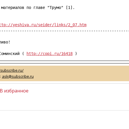
 материалов по главе "Трумо" [1].

ttp://yeshiva.ru/seider/links/2_07.htm
---------------------------------------------------------
иво!

Соминский ( 
http://copi.ru/16418
 )
/subscribe.ru/
:
ask@subscribe.ru
В избранное