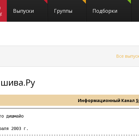
и
Выпуски
Группы
Подборки
y
←
Все выпус
Ешива.Ру
Информационный Канал
S
то дишмайо

раля 2003 г.

---------------------------------------------------------