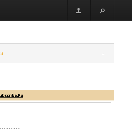
ки
→
ubscribe.Ru
--------
