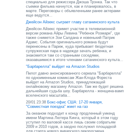
специально для режиссера Джоша Трэнка. Так что
съемки фильма начнутся, как и планировалось, в
марте. Переговоры с объявленными ранее актерами
еще ведутся...
Джейсон Айзекс сыграет главу сатанинского культа
Джейсон Айзекс примет участие в телевизионной
версии романа Айры Левина "Ребенок Розмари", где
также снимется Зои Салдана и новенький Патрик
Адамс. События оригинального романа будут
перенесены в Париж, куда прибывает бездетная
супружеская пара в надежде зачать ребенка, и
знакомится там со странными соседями,
оказавшимися в итоге членами сатанинского культа...
"Барбарелла" выйдет на Amazon Studios
Пилот давно анонсированного сериала "Барбарелла"
по одноименным комиксам Жан-Клода Фореста
выйдет на Amazon Studios, принадлежащей
онлайновому магазину Amazon. Там же будет решена
дальнейшая судьба шоу. Барбарелла - женщина-вамп
вселенского масштаба...
20/01 23:38
Бокс-офис США: 17-20 января,
"Совместная поездка" жмет на газ
За океаном подходит к концу продленный уикенд
имени Мартина Лютера Кинга, который в этом году
уступил по валовой кассе лишь своим собратьям
2009 и 2010 годов, а заодно послужил площадкой
для старта нового январского рекордсмена...