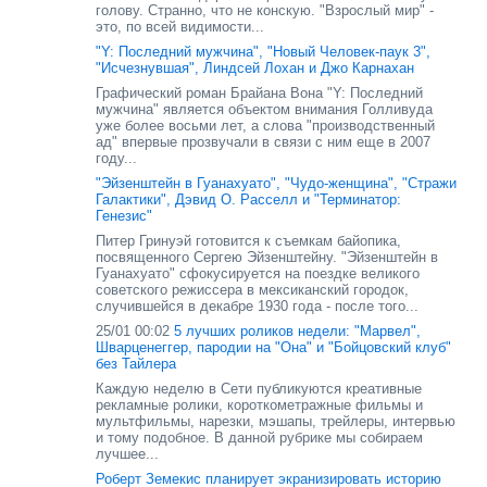
голову. Странно, что не конскую. "Взрослый мир" -
это, по всей видимости...
"Y: Последний мужчина", "Новый Человек-паук 3",
"Исчезнувшая", Линдсей Лохан и Джо Карнахан
Графический роман Брайана Вона "Y: Последний
мужчина" является объектом внимания Голливуда
уже более восьми лет, а слова "производственный
ад" впервые прозвучали в связи с ним еще в 2007
году...
"Эйзенштейн в Гуанахуато", "Чудо-женщина", "Стражи
Галактики", Дэвид О. Расселл и "Терминатор:
Генезис"
Питер Гринуэй готовится к съемкам байопика,
посвященного Сергею Эйзенштейну. "Эйзенштейн в
Гуанахуато" сфокусируется на поездке великого
советского режиссера в мексиканский городок,
случившейся в декабре 1930 года - после того...
25/01 00:02
5 лучших роликов недели: "Марвел",
Шварценеггер, пародии на "Она" и "Бойцовский клуб"
без Тайлера
Каждую неделю в Сети публикуются креативные
рекламные ролики, короткометражные фильмы и
мультфильмы, нарезки, мэшапы, трейлеры, интервью
и тому подобное. В данной рубрике мы собираем
лучшее...
Роберт Земекис планирует экранизировать историю