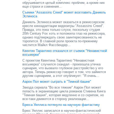
обрушивается целый комплекс проблем, а кроме них
еще страхи и сомнения...
Съемки "Assassins Creed" может возглавить Даниель
Эспиноса
Даниель Эспиноса может оказаться в режиссерском
кресле киноадаптации видеоигры "Assassins Creed".
Правда, это пока только слухи, поскольку студия
20th Century Fox хоть и положила глаз на режиссера,
однако подтверждать свою заинтересованность не
торопится. В главной роли проекта по-прежнему
числится Майкл Фассбендер...
Квентин Тарантино отказался от съемок "Ненавистной
восьмерки"
С проектом Квентина Тарантино "Ненавистная
восьмерка" случился скандал - произошла утечка
сценария, что вызвало глубокое расстройство у его
автора. Теперь режиссер говорит о том, что займется
другим сценарием, а этот опубликует: "Я очень...
Аарон Пол может сыграть в "Темной башне"
Звезда сериала "Во все тяжкие" Аарон Пол может
попасть в экранизацию цикла романов Стивена Кинга
"Темная башня", которая медленно и со скрипом, но
все-таки движется в сторону реализации...
Брюса Уиллиса потянуло на научную фантастику
Брюс Уиллис записался в научно-фантастический