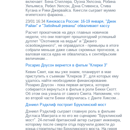
включает: Бена Стиллера, Оуэна Уилсона, Робина
Уильямса, Ребел Уилсон, Дэна Стивенса, Стива
Кугана и Рики Джервайса. Кингсли сыграет мумию
египетского фараона...
23/01 16:34
Кинокасса России: 16-19 января, "Джек
Райан" и "Забойный реванш" обваливают кассу
Расчет прокатчиков на двух главных новичков
недели, что они повторят прошлогодний успешный
дуплет "Охотников на ведьм" и "Джанго
освобожденного", не оправдался - премьеры в итоге
собрали меньше даже самых скромных прогнозов, а
валовая касса едва не обвалилась к сентябрьским
величинам...
Росарио Доусон вернется в фильм "Клерки 3"
Кевин Смит, как мы уже знаем, планирует в мае
приступить к съемкам "Клерков 3", для которых ему
удалось найти необходимое финансирование.
Розарио Доусон - пока первая актриса, которая
собирается вернуться в фильм в роли Бекки Скотт.
Об этом она узнала от самого Смита. Напомним, что
во второй части Бекки обручилась с Данте Хиксом...
Дэниел Рэдклиф построит Бруклинский мост
Дэниел Рэдклиф сыграет главную роль в фильме
Дугласа Макграта и по его же сценарию "Бруклинский
мост". 24-летний британский актер сыграет инженера,
которому после смерти отца поручили довести до
конца строительство Бруклинского моста. На героя