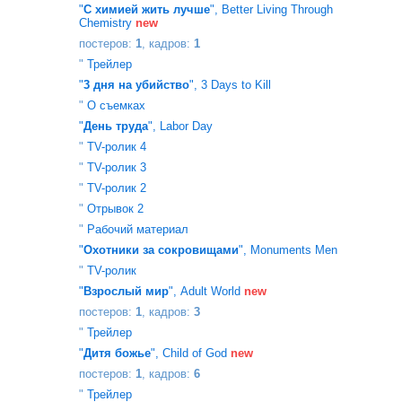
"
С химией жить лучше
", Better Living Through
Chemistry
new
постеров:
1
, кадров:
1
"
Трейлер
"
3 дня на убийство
", 3 Days to Kill
"
О съемках
"
День труда
", Labor Day
"
TV-ролик 4
"
TV-ролик 3
"
TV-ролик 2
"
Отрывок 2
"
Рабочий материал
"
Охотники за сокровищами
", Monuments Men
"
TV-ролик
"
Взрослый мир
", Adult World
new
постеров:
1
, кадров:
3
"
Трейлер
"
Дитя божье
", Child of God
new
постеров:
1
, кадров:
6
"
Трейлер