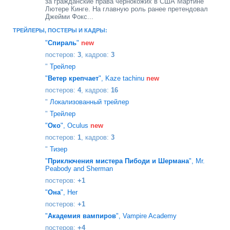
за гражданские права чернокожих в США Мартине
Лютере Кинге. На главную роль ранее претендовал
Джейми Фокс...
ТРЕЙЛЕРЫ, ПОСТЕРЫ И КАДРЫ:
"
Спираль
"
new
постеров:
3
, кадров:
3
"
Трейлер
"
Ветер крепчает
", Kaze tachinu
new
постеров:
4
, кадров:
16
"
Локализованный трейлер
"
Трейлер
"
Око
", Oculus
new
постеров:
1
, кадров:
3
"
Тизер
"
Приключения мистера Пибоди и Шермана
", Mr.
Peabody and Sherman
постеров:
+1
"
Она
", Her
постеров:
+1
"
Академия вампиров
", Vampire Academy
постеров:
+4