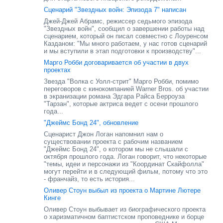
Сценарий "Звездных войн: Эпизода 7" написан
Джей-Джей Абрамс, режиссер седьмого эпизода
"Звездных войн", сообщил о завершении работы над
сценарием, который он писал совместно с Лоуренсом
Казданом: "Мы много работаем, у нас готов сценарий
и мы вступили в этап подготовки к производству"...
Марго Робби договаривается об участии в двух
проектах
Звезда "Волка с Уолл-стрит" Марго Робби, помимо
переговоров с кинокомпанией Warner Bros. об участии
в экранизации романа Эдгара Райса Берроуза
"Тарзан", которые актриса ведет с осени прошлого
года...
"Джеймс Бонд 24", обновление
Сценарист Джон Логан напомнил нам о
существовании проекта с рабочим названием
"Джеймс Бонд 24", о котором мы не слышали с
октября прошлого года. Логан говорит, что некоторые
"темы, идеи и персонажи из "Координат Скайфолла"
могут перейти и в следующий фильм, потому что это
- франчайз, то есть история...
Оливер Стоун выбыл из проекта о Мартине Лютере
Кинге
Оливер Стоун выбывает из биографического проекта
о харизматичном баптистском проповеднике и борце