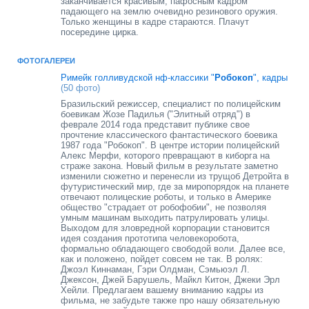
заканчивается красивым, пафосным кадром
падающего на землю очевидно резинового оружия.
Только женщины в кадре стараются. Плачут
посередине цирка.
ФОТОГАЛЕРЕИ
Римейк голливудской нф-классики "
Робокоп
", кадры
(50 фото)
Бразильский режиссер, специалист по полицейским
боевикам Жозе Падилья ("Элитный отряд") в
феврале 2014 года представит публике свое
прочтение классического фантастического боевика
1987 года "Робокоп". В центре истории полицейский
Алекс Мерфи, которого превращают в киборга на
страже закона. Новый фильм в результате заметно
изменили сюжетно и перенесли из трущоб Детройта в
футуристический мир, где за миропорядок на планете
отвечают полицеские роботы, и только в Америке
общество "страдает от робофобии", не позволяя
умным машинам выходить патрулировать улицы.
Выходом для зловредной корпорации становится
идея создания прототипа человекоробота,
формально обладающего свободой воли. Далее все,
как и положено, пойдет совсем не так. В ролях:
Джоэл Киннаман, Гэри Олдман, Сэмьюэл Л.
Джексон, Джей Барушель, Майкл Китон, Джеки Эрл
Хейли. Предлагаем вашему вниманию кадры из
фильма, не забудьте также про нашу обязательную