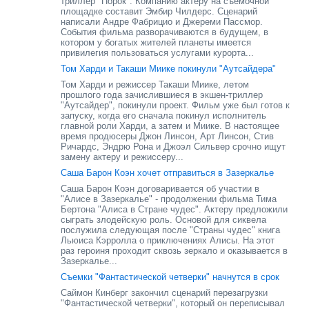
триллер "Порок". Компанию актеру на съемочной
площадке составит Эмбир Чилдерс. Сценарий
написали Андре Фабрицио и Джереми Пассмор.
События фильма разворачиваются в будущем, в
котором у богатых жителей планеты имеется
привилегия пользоваться услугами курорта...
Том Харди и Такаши Миике покинули "Аутсайдера"
Том Харди и режиссер Такаши Миике, летом
прошлого года зачислившиеся в экшен-триллер
"Аутсайдер", покинули проект. Фильм уже был готов к
запуску, когда его сначала покинул исполнитель
главной роли Харди, а затем и Миике. В настоящее
время продюсеры Джон Линсон, Арт Линсон, Стив
Ричардс, Эндрю Рона и Джоэл Сильвер срочно ищут
замену актеру и режиссеру...
Саша Барон Коэн хочет отправиться в Зазеркалье
Саша Барон Коэн договаривается об участии в
"Алисе в Зазеркалье" - продолжении фильма Тима
Бертона "Алиса в Стране чудес". Актеру предложили
сыграть злодейскую роль. Основой для сиквела
послужила следующая после "Страны чудес" книга
Льюиса Кэрролла о приключениях Алисы. На этот
раз героиня проходит сквозь зеркало и оказывается в
Зазеркалье...
Съемки "Фантастической четверки" начнутся в срок
Саймон Кинберг закончил сценарий перезагрузки
"Фантастической четверки", который он переписывал