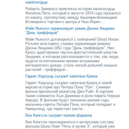
канатоходца
Роберта Земекиса привлекла история канатоходца
Филиппа Пети, который в августе 1974 года прошелся
по канату, протянутому между башнями-близнецами
Всемирного торгового центра в Нью-Йорке...
Майк Ньюэлл экранизирует роман Джона Уиндема
"День триффидов"
Майк Ньюэлл договорился с компанией Ghost House
Pictures возглавить съемки экранизации романа
Джона Уиндема 1951 года "День триффидов". Нил
Кросс адаптировал научно-фантастический ужастик
Уиндема, в котором рассказывается о том, как люди,
будучи ослепленными яркими вспышками
метеоритного дождя, стали легкой добычей хищных
растений - триффидов...
Гаррет Хедлунд сыграет капитана Крюка
Гаррет Хедлунд сыграет капитана Крюка в новой
версии истории про Питера Пэна "Пэн". Снимает
фильм британский режиссер Джо Райт. В картине
также снимается Хью Джекман в роли пирата Черная
борода. В фильме будут показаны ранние годы
мальчика-сироты Питера Пэна, который попадает в
Неверленд, где перестает расти...
Бен Кингсли сыграет мумию фараона
Бен Кингсли присоединился к актерскому составу
фильма Шона Леви "Ночь в музее 3", который уже