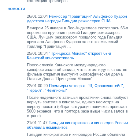
коллекцию трейлеров.
НОВОСТИ
26/01 12:04
Режиссер "Гравитации" Альфонсо Куарон
удостоен награды Гильдии режиссеров США
Вечером 25 января в Лос-Анджелесе состоялась 66-я
церемония вручения премий Гильдии режиссеров
США. Лучшим режиссером прошлого года Гильдия
признала Альфонсо Куарона за его космический
триллер "Гравитация"...
25/01 18:34
"Принцесса Монако" откроет 67-й
Каннский кинофестиваль
Пресс-служба Каннского международного
кинофестиваля объявила, что в этом году в качестве
фильма открытия выступит биографическая драма
Оливье Даана "Принцесса Монако"...
22/01 00:20
Премьеры четверга: "Я, Франкенштейн",
"Геракл", "Чемпионы"
После недельного затишья прокатчики снова пробуют
вернуть зрителя в кинозалы, однако несмотря на
широту проката (общая сатурация новичков превыает
5000 экранов, что в полтора раза выше числа залов в
стране)...
21/01 11:47
Гильдия кинокритиков и киноведов России
объявила номинантов
Гильдия кинокритиков и киноведов России объявила