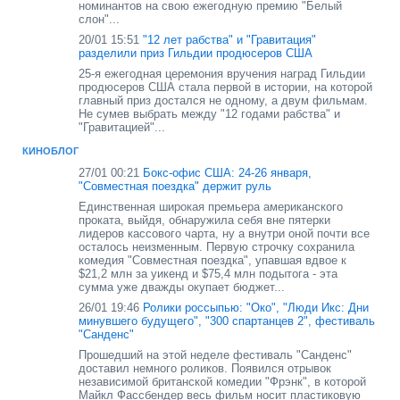
номинантов на свою ежегодную премию "Белый
слон"...
20/01 15:51
"12 лет рабства" и "Гравитация"
разделили приз Гильдии продюсеров США
25-я ежегодная церемония вручения наград Гильдии
продюсеров США стала первой в истории, на которой
главный приз достался не одному, а двум фильмам.
Не сумев выбрать между "12 годами рабства" и
"Гравитацией"...
КИНОБЛОГ
27/01 00:21
Бокс-офис США: 24-26 января,
"Совместная поездка" держит руль
Единственная широкая премьера американского
проката, выйдя, обнаружила себя вне пятерки
лидеров кассового чарта, ну а внутри оной почти все
осталось неизменным. Первую строчку сохранила
комедия "Совместная поездка", упавшая вдвое к
$21,2 млн за уикенд и $75,4 млн подытога - эта
сумма уже дважды окупает бюджет...
26/01 19:46
Ролики россыпью: "Око", "Люди Икс: Дни
минувшего будущего", "300 спартанцев 2", фестиваль
"Санденс"
Прошедший на этой неделе фестиваль "Санденс"
доставил немного роликов. Появился отрывок
независимой британской комедии "Фрэнк", в которой
Майкл Фассбендер весь фильм носит пластиковую