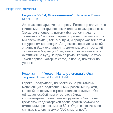
2003-2012 ©
Кинокадр
|
О проекте
РЕЦЕНЗИИ, ОБЗОРЫ
Рецензия
>>
"
Я, Франкенштейн
": Папа мой
Роман
КОРНЕЕВ
Авторам сценарий без интересу. Режиссер балуется с
животным электричеством и слегка шрамированным
Экхартом в кадре, а потому фильм как начал с
заунывного "он меня создал и прогнал сволочь что ж
мы звери какие", так, в общем, и продолжается с тем
же уровнем мотивации. Ах, демоны пришли за мной,
значит, я буду охотиться на демонов, ах, у горгулий
за главного Миранда Отто, значит, за горгульями я
охотиться не буду. И прочая ромашка хочу-не хочу.
Такой сериал, которых сегодня полно, похожих по
уровню.
Рецензия
>>
"
Геракл: Начало легенды
": Один
засранец
Гоша БЕРЛИНСКИЙ
Геракл - полуживой, но бесконечно улыбчивый
манекенщик с подкрашенными розовыми губами,
который не столько играет, сколько позирует. Он
обладает особой прыгучестью, убивает
компьютерных львов голыми руками и бьется на
греческой гладиаторской арене против бомжей со
смешными прическами из 80-х. Один из таких боев,
снятых, к слову, в духе "300 спартанцев",