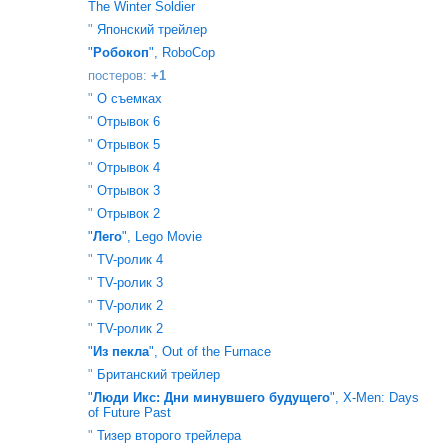
The Winter Soldier
"
Японский трейлер
"
Робокоп
", RoboCop
постеров:
+1
"
О съемках
"
Отрывок 6
"
Отрывок 5
"
Отрывок 4
"
Отрывок 3
"
Отрывок 2
"
Лего
", Lego Movie
"
TV-ролик 4
"
TV-ролик 3
"
TV-ролик 2
"
TV-ролик 2
"
Из пекла
", Out of the Furnace
"
Британский трейлер
"
Люди Икс: Дни минувшего будущего
", X-Men: Days
of Future Past
"
Тизер второго трейлера