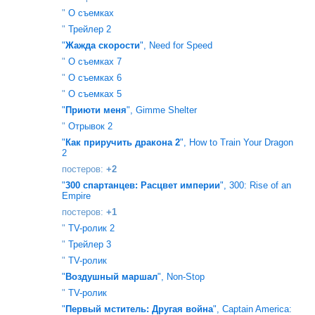
"
О съемках
"
Трейлер 2
"
Жажда скорости
", Need for Speed
"
О съемках 7
"
О съемках 6
"
О съемках 5
"
Приюти меня
", Gimme Shelter
"
Отрывок 2
"
Как приручить дракона 2
", How to Train Your Dragon
2
постеров:
+2
"
300 спартанцев: Расцвет империи
", 300: Rise of an
Empire
постеров:
+1
"
TV-ролик 2
"
Трейлер 3
"
TV-ролик
"
Воздушный маршал
", Non-Stop
"
TV-ролик
"
Первый мститель: Другая война
", Captain America: