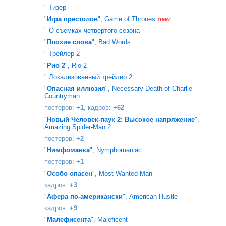
"
Тизер
"
Игра престолов
", Game of Thrones
new
"
О съемках четвертого сезона
"
Плохие слова
", Bad Words
"
Трейлер 2
"
Рио 2
", Rio 2
"
Локализованный трейлер 2
"
Опасная иллюзия
", Necessary Death of Charlie
Countryman
постеров:
+1
, кадров:
+62
"
Новый Человек-паук 2: Высокое напряжение
",
Amazing Spider-Man 2
постеров:
+2
"
Нимфоманка
", Nymphomaniac
постеров:
+1
"
Особо опасен
", Most Wanted Man
кадров:
+3
"
Афера по-американски
", American Hustle
кадров:
+9
"
Малефисента
", Maleficent