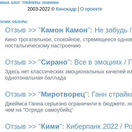
ФИША
БЛОГ
ТРЕЙЛЕРЫ
НОВИНКИ
2003-2022 ©
Кинокадр
|
О проекте
ЕНЗИИ, ОБЗОРЫ
Отзыв >>
"
Камон Камон
": Не забудь
/
Кино трогательное, спокойное, стремящееся одно
ностальгическому настроению
Отзыв >>
"
Сирано
": Все в эмоциях
/ 
Здесь нет классических эмоциональных качелей и
однотональная баллада
Отзыв >>
"
Миротворец
": Ганн страйк
Джеймса Ганна серьезно ограничили в бюджете, н
чем на "Отряде самоубийц"
Отзыв >>
"
Кими
": Киберпанк 2022
/ Р