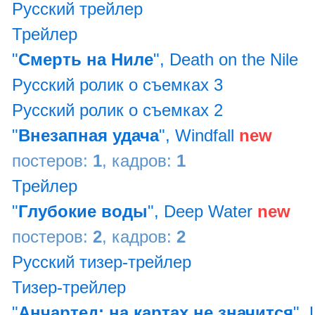
Русский трейлер
Трейлер
"
Смерть на Ниле
", Death on the Nile
Русский ролик о съемках 3
Русский ролик о съемках 2
"
Внезапная удача
", Windfall
new
постеров:
1
, кадров:
1
Трейлер
"
Глубокие воды
", Deep Water
new
постеров:
2
, кадров:
2
Русский тизер-трейлер
Тизер-трейлер
"
Анчартед: на картах не значится
",