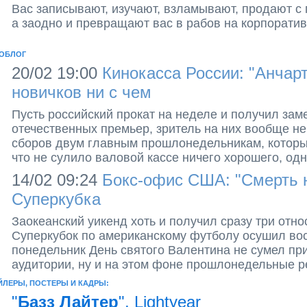
Вас записывают, изучают, взламывают, продают с 
а заодно и превращают вас в рабов на корпорати
ОБЛОГ
20/02 19:00
Кинокасса России: "Анчарт
новичков ни с чем
Пусть российский прокат на неделе и получил зам
отечественных премьер, зритель на них вообще н
сборов двум главным прошлонедельникам, которые
что не сулило валовой кассе ничего хорошего, од
14/02 09:24
Бокс-офис США: "Смерть н
Суперкубка
Заокеанский уикенд хоть и получил сразу три отно
Суперкубок по американскому футболу осушил вос
понедельник День святого Валентина не сумел пр
аудитории, ну и на этом фоне прошлонедельные ре
ЙЛЕРЫ, ПОСТЕРЫ И КАДРЫ:
"
Базз Лайтер
", Lightyear