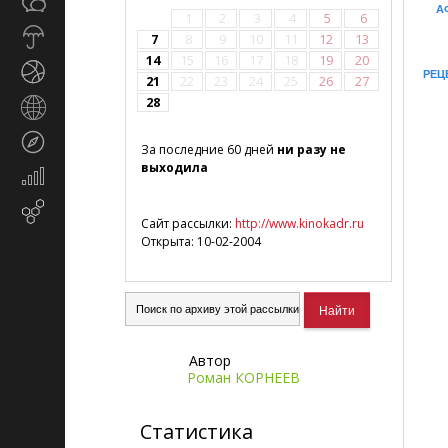
Общество
СМИ
А
1
2
3
4
5
6
Прогноз
7
8
9
10
11
12
13
погоды
14
15
16
17
18
19
20
Спорт
РЕЦ
21
22
23
24
25
26
27
28
Страны
и
Туризм
регионы
За последние 60 дней
ни разу не
выходила
Экономика
и
Email-
финансы
Сайт рассылки:
http://www.kinokadr.ru
маркетинг
Открыта: 10-02-2004
Автор
Роман КОРНЕЕВ
Статистика