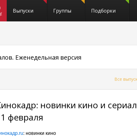
и
Выпуски
Группы
Подборки
y
алов. Еженедельная версия
←
Все выпус
Кинокадр: новинки кино и сериал
21 февраля
инокадр.ru
: новинки кино