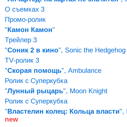
О съемках 3
Промо-ролик
"
Камон Камон
"
Трейлер 3
"
Соник 2 в кино
", Sonic the Hedgehog
TV-ролик 3
"
Скорая помощь
", Ambulance
Ролик с Суперкубка
"
Лунный рыцарь
", Moon Knight
Ролик с Суперкубка
"
Властелин колец: Кольца власти
",
new