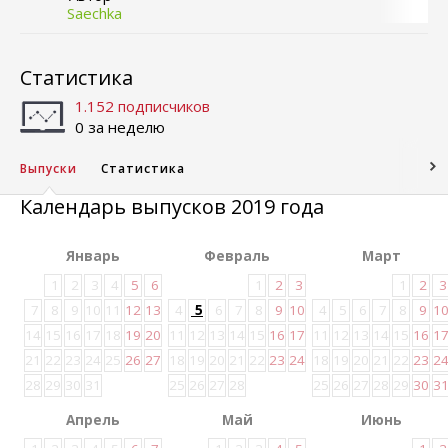
Saechka
Статистика
1.152 подписчиков
0 за неделю
Выпуски
Статистика
Календарь выпусков 2019 года
Январь
Февраль
Март
1
2
3
4
5
6
1
2
3
1
2
3
7
8
9
10
11
12
13
4
5
6
7
8
9
10
4
5
6
7
8
9
1
14
15
16
17
18
19
20
11
12
13
14
15
16
17
11
12
13
14
15
16
1
21
22
23
24
25
26
27
18
19
20
21
22
23
24
18
19
20
21
22
23
2
28
29
30
31
25
26
27
28
25
26
27
28
29
30
3
Апрель
Май
Июнь