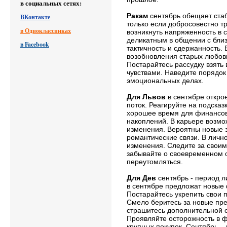
в социальных сетях:
Ракам
сентябрь обещает стаб
ВКонтакте
только если добросовестно т
в Одноклассниках
возникнуть напряженность в 
деликатным в общении с бли
в Facebook
тактичность и сдержанность. 
возобновления старых любов
Постарайтесь рассудку взять
чувствами. Наведите порядок
эмоциональных делах.
Для Львов
в сентябре откр
поток. Реагируйте на подсказ
хорошее время для финансо
накоплений. В карьере возм
изменения. Вероятны новые 
романтические связи. В личн
изменения. Следите за своим
забывайте о своевременном о
переутомляться.
Для Дев
сентябрь - период л
в сентябре предложат новые
Постарайтесь укрепить свои 
Смело беритесь за новые пр
страшитесь дополнительной о
Проявляйте осторожность в ф
крупных покупок. Сентябрь –