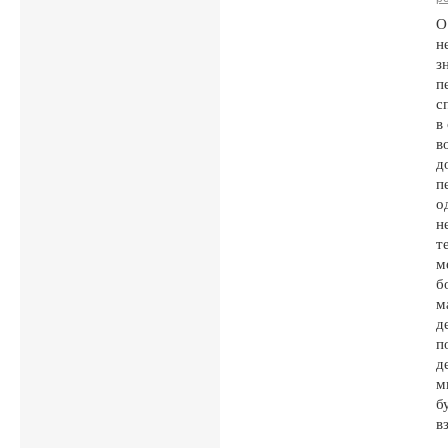
О
н
з
п
с
в
в
д
п
о
н
т
м
б
м
д
п
д
м
б
в