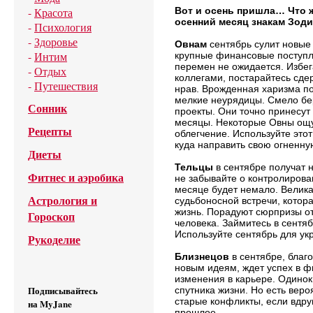
-
Красота
Вот и осень пришла… Что 
осенний месяц знакам Зод
-
Психология
-
Здоровье
Овнам
сентябрь сулит новые
-
Интим
крупные финансовые поступл
перемен не ожидается. Избег
-
Отдых
коллегами, постарайтесь сде
-
Путешествия
нрав. Врожденная харизма п
мелкие неурядицы. Смело бе
Сонник
проекты. Они точно принесу
месяцы. Некоторые Овны ощу
Рецепты
облегчение. Используйте этот
куда направить свою огненну
Диеты
Тельцы
в сентябре получат 
Фитнес и аэробика
не забывайте о контролирова
месяце будет немало. Велика
Астрология и
судьбоносной встречи, котор
жизнь. Порадуют сюрпризы о
Гороскоп
человека. Займитесь в сентя
Используйте сентябрь для ук
Рукоделие
Близнецов
в сентябре, благ
новым идеям, ждет успех в 
изменения в карьере. Одинок
Подписывайтесь
спутника жизни. Но есть веро
старые конфликты, если вдру
на MyJane
прошлое.