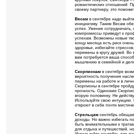
романтических отношений. Пр
своему партнеру, это поможет
Весам
в сентябре надо выйти
инициативу. Таким Весам об
успех. Умение сотрудничать, 
компромиссы приведут к пр
успехам. Возможны новые тво
концу месяца есть риск очень
здоровье, избегайте стрессов
перемены в кругу друзей. Во
вам потребуется ваша способ
мышлению в семейной и дел
Скорпионам
в сентябре возм
вероятность получения насл
перемены на работе и в лич
Скорпионы в сентябре пройду
прочность. Одинокие Скорпио
вторую половинку. Не действ
Используйте свою интуицию.
откроют в себе почти мистиче
Стрельцам
сентябрь обещае
доходы. Но важно избегать 
быть внимательными к трата
для отдыха и путешествий, но
Используйте сентябрь для ду