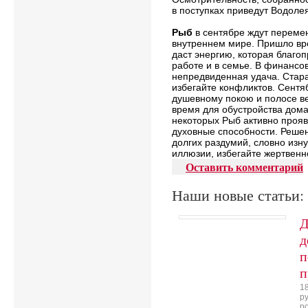
в поступках приведут Водолея
Рыб
в сентябре ждут переме
внутреннем мире. Пришло вр
даст энергию, которая благоп
работе и в семье. В финансо
непредвиденная удача. Стара
избегайте конфликтов. Сентяб
душевному покою и полосе в
время для обустройства дома
некоторых Рыб активно прояв
духовные способности. Решен
долгих раздумий, словно изну
иллюзии, избегайте жертвенно
Оставить комментарий
Наши новые статьи:
Д
д
п
п
18
р
р