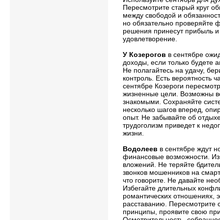
Пересмотрите старый круг о
между свободой и обязанност
но обязательно проверяйте 
решения принесут прибыль и
удовлетворение.
У Козерогов
в сентябре ожи
доходы, если только будете а
Не полагайтесь на удачу, бер
контроль. Есть вероятность ч
сентябре Козероги пересмот
жизненные цели. Возможны в
знакомыми. Сохраняйте систе
несколько шагов вперед, опи
опыт. Не забывайте об отдых
трудоголизм приведет к нед
жизни.
Водолеев
в сентябре ждут н
финансовые возможности. Из
вложений. Не теряйте бдитель
звонков мошенников на смарт
что говорите. Не давайте не
Избегайте длительных конфли
романтических отношениях, э
расставанию. Пересмотрите с
принципы, проявите свою при
Осмотрительность, собраннос