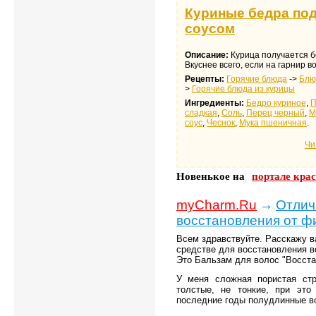
Куриные бедра по
соусом
Описание:
Курица получается б
Вкуснее всего, если на гарнир в
Рецепты:
Горячие блюда
->
Блю
>
Горячие блюда из курицы
Ингредиенты:
Бедро куриное
,
П
сладкая
,
Соль
,
Перец черный
,
М
соус
,
Чеснок
,
Мука пшеничная
.
Чи
Новенькое на
портале кра
myCharm.Ru
→
Отлич
восстановления от ф
Всем здравствуйте. Расскажу в
средстве для восстановления в
Это Бальзам для волос "Восст
У меня сложная пористая стр
толстые, не тонкие, при это
последние годы полудлинные во