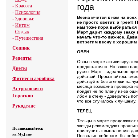
-
Красота
года
-
Психология
Весна мчится к нам на все
-
Здоровье
не просто светит, а греет!
-
Интим
нам тоже пора выбираться 
-
Отдых
Март дарит каждому знаку
-
Путешествия
начать что-то важное. Дава
встретим весну с хорошим
Сонник
ОВЕН
Рецепты
Овны в марте активизируются
предостаточно. Но важно нап
Диеты
русло. Март – идеальное вре
действий. Просыпайтесь вмес
Фитнес и аэробика
действуйте без оглядки на ч
месяца возможна проверка на
Астрология и
пойдет не по плану из-за оши
Гороскоп
лбом в стену - доверьтесь пот
что все случилось к лучшему.
Рукоделие
ТЕЛЕЦ
Тельцы в марте продолжают 
звезды рекомендуют проявить
Подписывайтесь
приступить к выполнению да
на MyJane
Позвольте себе хотя бы неб