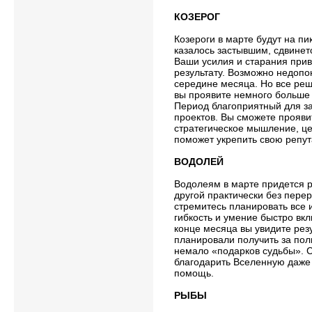
КОЗЕРОГ
Козероги в марте будут на пик
казалось застывшим, сдвинетс
Ваши усилия и старания при
результату. Возможно недопо
середине месяца. Но все реш
вы проявите немного больше 
Период благоприятный для з
проектов. Вы сможете прояви
стратегическое мышление, ц
поможет укрепить свою репут
ВОДОЛЕЙ
Водолеям в марте придется р
другой практически без перер
стремитесь планировать все 
гибкость и умение быстро вкл
конце месяца вы увидите резу
планировали получить за пол
немало «подарков судьбы». С
благодарить Вселенную даже
помощь.
РЫБЫ