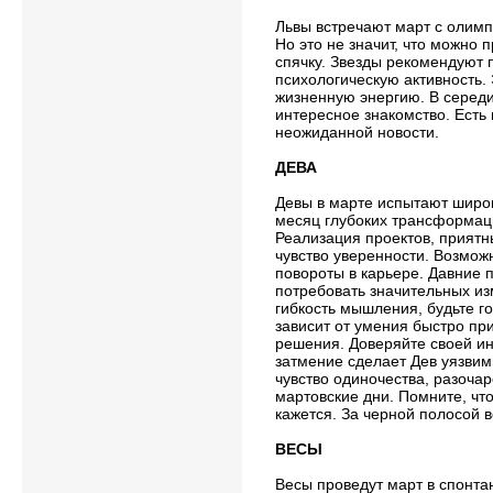
Львы встречают март с олимп
Но это не значит, что можно
спячку. Звезды рекомендуют 
психологическую активность.
жизненную энергию. В серед
интересное знакомство. Есть 
неожиданной новости.
ДЕВА
Девы в марте испытают широк
месяц глубоких трансформац
Реализация проектов, приятн
чувство уверенности. Возмо
повороты в карьере. Давние 
потребовать значительных и
гибкость мышления, будьте го
зависит от умения быстро пр
решения. Доверяйте своей ин
затмение сделает Дев уязви
чувство одиночества, разоча
мартовские дни. Помните, что 
кажется. За черной полосой в
ВЕСЫ
Весы проведут март в спонтан