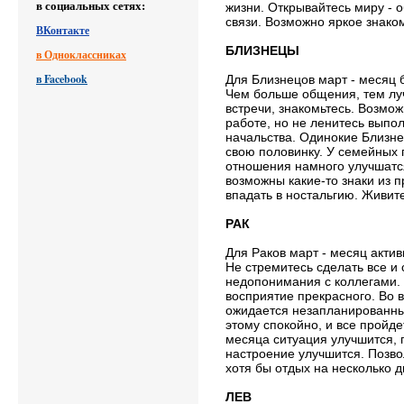
в социальных сетях:
жизни. Открывайтесь миру - 
связи. Возможно яркое знако
ВКонтакте
БЛИЗНЕЦЫ
в Одноклассниках
в Facebook
Для Близнецов март - месяц 
Чем больше общения, тем лу
встречи, знакомьтесь. Возмо
работе, но не ленитесь выпо
начальства. Одинокие Близне
свою половинку. У семейных 
отношения намного улучшатс
возможны какие-то знаки из 
впадать в ностальгию. Живит
РАК
Для Раков март - месяц акти
Не стремитесь сделать все и
недопонимания с коллегами.
восприятие прекрасного. Во 
ожидается незапланированны
этому спокойно, и все пройде
месяца ситуация улучшится, 
настроение улучшится. Позво
хотя бы отдых на несколько д
ЛЕВ