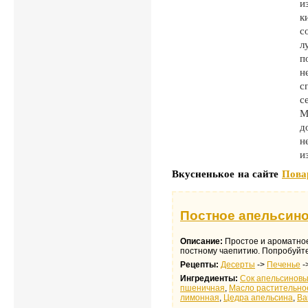
и
к
с
л
п
н
с
с
М
д
н
и
Вкусненькое на сайте
Пова
Постное апельсино
Описание:
Простое и ароматное
постному чаепитию. Попробуйте
Рецепты:
Десерты
->
Печенье
-
Ингредиенты:
Сок апельсинов
пшеничная
,
Масло растительно
лимонная
,
Цедра апельсина
,
Ва