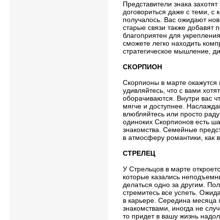
Представители знака захотят 
договориться даже с теми, с 
получалось. Вас ожидают нов
старые связи также добавят 
благоприятен для укрепления
сможете легко находить комп
стратегическое мышление, д
СКОРПИОН
Скорпионы в марте окажутся 
удивляйтесь, что с вами хотят
оборачиваются. Внутри вас чт
мягче и доступнее. Наслажда
влюбляйтесь или просто раду
одиноких Скорпионов есть ша
знакомства. Семейные предст
в атмосферу романтики, как 
СТРЕЛЕЦ
У Стрельцов в марте откроет
которые казались неподъемны
делаться одно за другим. По
стремитесь все успеть. Ожид
в карьере. Середина месяца
знакомствами, иногда не слу
то придет в вашу жизнь надол