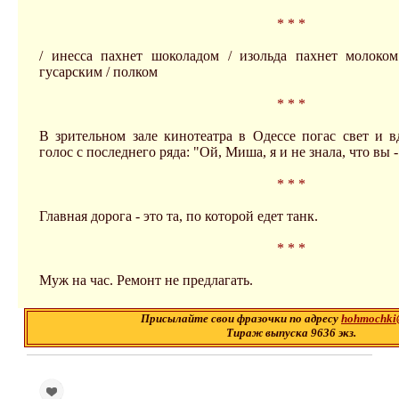
* * *
/ инесса пахнет шоколадом / изольда пахнет молоком
гусарским / полком
* * *
В зрительном зале кинотеатра в Одессе погас свет и 
голос с последнего ряда: "Ой, Миша, я и не знала, что вы -
* * *
Главная дорога - это та, по которой едет танк.
* * *
Муж на час. Ремонт не предлагать.
Присылайте свои фразочки по адресу
hohmochki
Тираж выпуска 9636 экз.