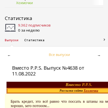
Хохмочки
Статистика
9.362 подписчиков
0 за неделю
Выпуски
Статистика
Все выпуски
←
→
Вместо P.P.S. Выпуск №4638 от
11.08.2022
В
м
е
с
т
о
P.
P.S.
Рассылка сайта
Хохмочки
Брать кредит, это всё равно что поссать в штаны на м
хорошо, зато потооом...