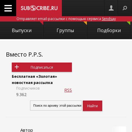
Отправляет email-рассылки с помощью сервиса
Sendsay
Выпуски
Группы
Подборки
Вместо P.P.S.
Подписаться
Бесплатная «Золотая»
новостная рассылка
Подписчиков
RSS
9.362
Автор