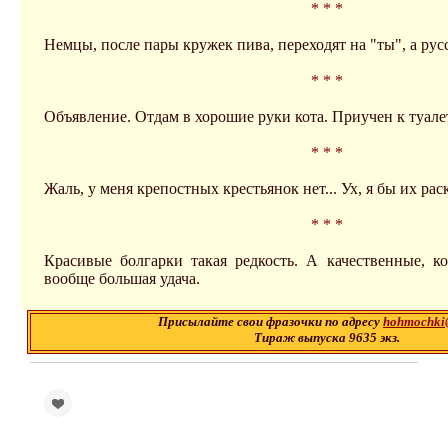
* * *
Немцы, после пары кружек пива, переходят на "ты", а рус
* * *
Объявление. Отдам в хорошие руки кота. Приучен к туалет
* * *
Жаль, у меня крепостных крестьянок нет... Ух, я бы их ра
* * *
Красивые болгарки такая редкость. А качественные, к
вообще большая удача.
Присылайте свои фразочки по адресу
hohmochki
Тираж выпуска 9635 экз.