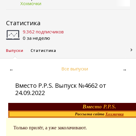
Хохмочки
Статистика
9.362 подписчиков
0 за неделю
Выпуски
Статистика
Все выпуски
←
→
Вместо P.P.S. Выпуск №4662 от
24.09.2022
В
м
е
с
т
о
P.
P.S.
Рассылка сайта
Хохмочки
Только пpилёг, а уже заколачивают.