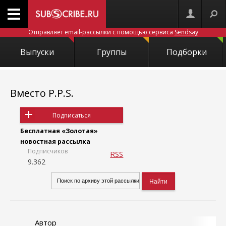
Отправляет email-рассылки с помощью сервиса
Sendsay
Выпуски
Группы
Подборки
Вместо P.P.S.
Подписаться
Бесплатная «Золотая»
новостная рассылка
Подписчиков
RSS
9.362
Автор