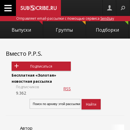
Отправляет email-рассылки с помощью сервиса
Sendsay
Выпуски
Группы
Подборки
Вместо P.P.S.
Подписаться
Бесплатная «Золотая»
новостная рассылка
Подписчиков
RSS
9.362
Автор