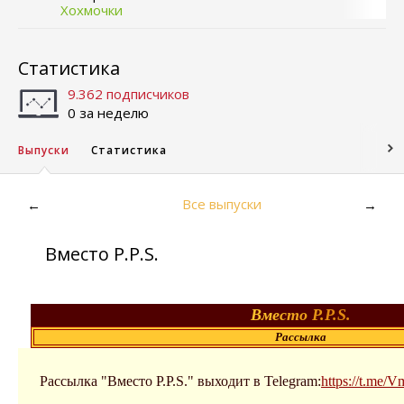
Хохмочки
Статистика
9.362 подписчиков
0 за неделю
Выпуски
Статистика
Все выпуски
←
→
Вместо P.P.S.
В
м
е
с
т
о
P.
P.S.
Рассылка
Рассылка "Вместо P.P.S." выходит в Telegram:
https://t.me/