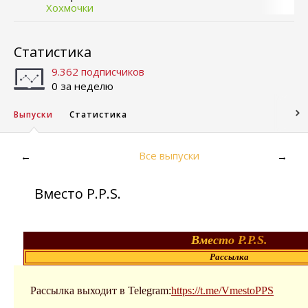
Хохмочки
Статистика
9.362 подписчиков
0 за неделю
Выпуски
Статистика
Все выпуски
←
→
Вместо P.P.S.
В
м
е
с
т
о
P.
P.S.
Рассылка
Рассылка выходит в Telegram:
https://t.me/VmestoPPS