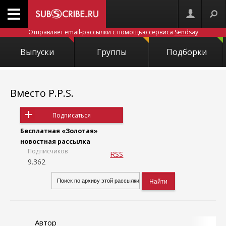
Отправляет email-рассылки с помощью сервиса
Sendsay
Выпуски
Группы
Подборки
Вместо P.P.S.
Подписаться
Бесплатная «Золотая»
новостная рассылка
Подписчиков
RSS
9.362
Автор