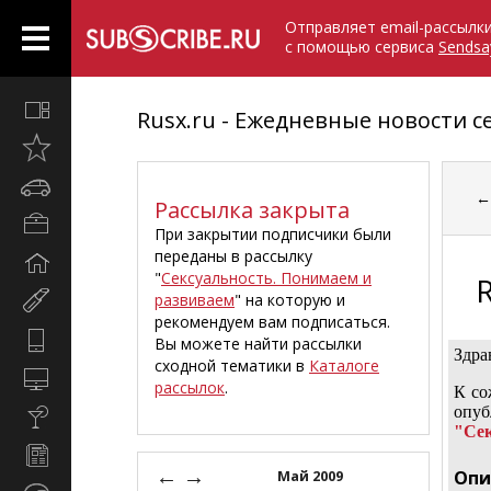
Отправляет email-рассылк
с помощью сервиса
Sendsa
Все
Rusx.ru - Ежедневные новости с
вместе
Открыто
недавно
Автомобили
Рассылка закрыта
Бизнес
При закрытии подписчики были
и
переданы в рассылку
Дом
карьера
"
Сексуальность. Понимаем и
и
развиваем
" на которую и
Мир
семья
рекомендуем вам подписаться.
женщины
Hi-
Вы можете найти рассылки
Здра
Tech
сходной тематики в
Каталоге
Компьютеры
рассылок
.
К со
и
опуб
Культура,
интернет
"Сек
стиль
Новости
жизни
←
→
и
Опи
Май 2009