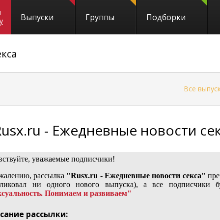
и
Выпуски
Группы
Подборки
y
екса
←
Все выпус
Rusx.ru - Ежедневные новости се
вствуйте, уважаемые подписчики!
жалению, рассылка
"Rusx.ru - Ежедневные новости секса"
пре
ликовал ни одного нового выпуска), а все подписчики б
суальность. Понимаем и развиваем"
сание рассылки: