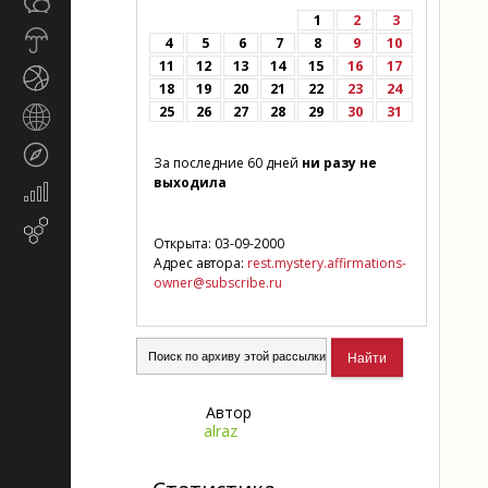
Общество
СМИ
1
2
3
Прогноз
4
5
6
7
8
9
10
погоды
11
12
13
14
15
16
17
Спорт
18
19
20
21
22
23
24
25
26
27
28
29
30
31
Страны
и
Туризм
регионы
За последние 60 дней
ни разу не
выходила
Экономика
и
Email-
финансы
Открыта: 03-09-2000
маркетинг
Адрес автора:
rest.mystery.affirmations-
owner@subscribe.ru
Автор
alraz