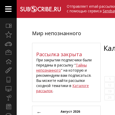
Отправляет email-рассылк
с помощью сервиса
Sendsa
Все
вместе
Мир непознанного
Открыто
недавно
Автомобили
Ка
Бизнес
Рассылка закрыта
и
При закрытии подписчики были
Дом
карьера
переданы в рассылку "
Тайны
и
непознанного
" на которую и
Мир
семья
рекомендуем вам подписаться.
женщины
5
Hi-
Вы можете найти рассылки
Tech
12
сходной тематики в
Каталоге
Компьютеры
рассылок
.
19
и
Культура,
26
интернет
стиль
Новости
жизни
←
и
Август 2026