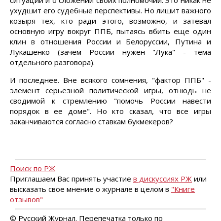
ситуации и о сложении своих полномочий. Это никак не
ухудшит его судебные перспективы. Но лишит важного
козыря тех, кто ради этого, возможно, и затевал
основную игру вокруг ППБ, пытаясь вбить еще один
клин в отношения России и Белоруссии, Путина и
Лукашенко (зачем России нужен "Лука" - тема
отдельного разговора).
И последнее. Вне всякого сомнения, "фактор ППБ" -
элемент серьезной политической игры, отнюдь не
сводимой к стремлению "помочь России навести
порядок в ее доме". Но кто сказал, что все игры
заканчиваются согласно ставкам букмекеров?
Поиск по РЖ
Приглашаем Вас принять участие
в дискуссиях РЖ
или
высказать свое мнение о журнале в целом в
"Книге
отзывов"
© Русский Журнал. Перепечатка только по