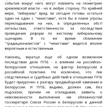
события вокруг него могут повлиять на геометрию
кремлевской власти - но в
любую
сторону. По крайней
мере, "либералы" вряд ли сегодня готовы остаться
один на один с "чекистами", хотя бы в плане угрозы
перекладывания на них, в определенных обст!
оятельствах, ответственности за последствия
проведения реформ по жесткому либеральному
сценарию. В то же время сближение
"традиционалистов" с "чекистами" видится вполне
вероятным и естественным.
Наконец, вкратце еще об одном возможном
последствии дела ППБ - о влиянии на российско-
белорусские отношения, на фактор Белоруссии в
российской политике. Не исключено, что пик
следственных и судебных действий в отношении ППБ
будет приурочен к разгару предвыборной кампании в
Белоруссии. И ППБ, видимо, должен сам, без
подсказок, причем не откладывая, заявить о
невозможности выполнения им обязанностей
госсекретаря Союза России и Белоруссии в данной