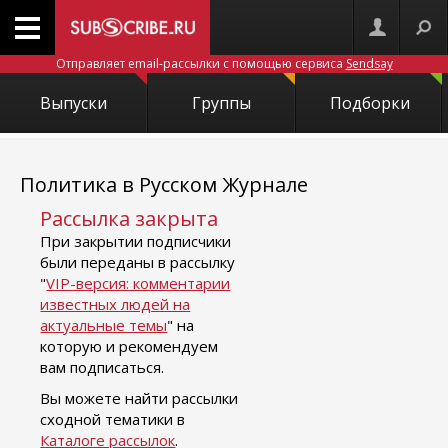
Отправляет email-рассылки с помощью сервиса
Sendsay
Выпуски
Группы
Подборки
Политика в Русском Журнале
Рассылка закрыта
При закрытии подписчики
были переданы в рассылку
"
VIP-версия: комментарии
известных людей на
актуальные темы
" на
которую и рекомендуем
вам подписаться.
Вы можете найти рассылки
сходной тематики в
Каталоге рассылок
.