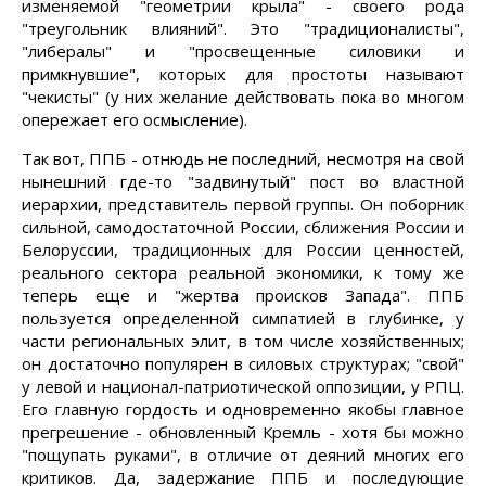
изменяемой "геометрии крыла" - своего рода
"треугольник влияний". Это "традиционалисты",
"либералы" и "просвещенные силовики и
примкнувшие", которых для простоты называют
"чекисты" (у них желание действовать пока во многом
опережает его осмысление).
Так вот, ППБ - отнюдь не последний, несмотря на свой
нынешний где-то "задвинутый" пост во властной
иерархии, представитель первой группы. Он поборник
сильной, самодостаточной России, сближения России и
Белоруссии, традиционных для России ценностей,
реального сектора реальной экономики, к тому же
теперь еще и "жертва происков Запада". ППБ
пользуется определенной симпатией в глубинке, у
части региональных элит, в том числе хозяйственных;
он достаточно популярен в силовых структурах; "свой"
у левой и национал-патриотической оппозиции, у РПЦ.
Его главную гордость и одновременно якобы главное
прегрешение - обновленный Кремль - хотя бы можно
"пощупать руками", в отличие от деяний многих его
критиков. Да, задержание ППБ и последующие