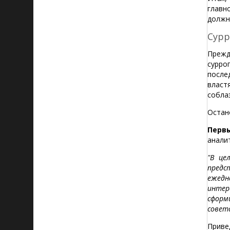
главн
должн
Сурр
Прежд
сурро
после
власт
собла
Остан
Перв
анали
"В це
предс
ежедн
интер
сформ
совет
Приве