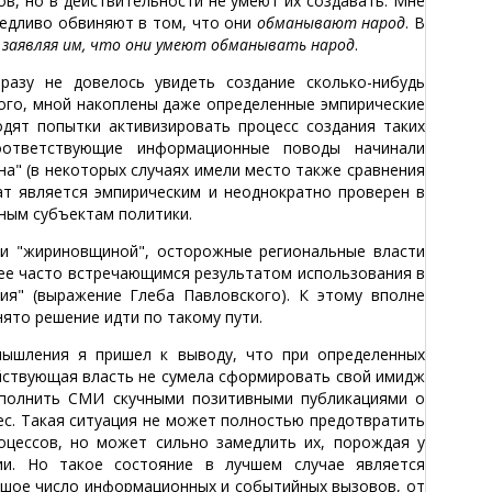
ов, но в действительности не умеют их создавать. Мне
ведливо обвиняют в том, что они
обманывают народ
. В
 заявляя им, что они умеют обманывать народ
.
разу не довелось увидеть создание сколько-нибудь
того, мной накоплены даже определенные эмпирические
дят попытки активизировать процесс создания таких
оответствующие информационные поводы начинали
а" (в некоторых случаях имели место также сравнения
ат является эмпирическим и неоднократно проверен в
зным субъектам политики.
 и "жириновщиной", осторожные региональные власти
лее часто встречающимся результатом использования в
я" (выражение Глеба Павловского). К этому вполне
нято решение идти по такому пути.
ышления я пришел к выводу, что при определенных
ействующая власть не сумела сформировать свой имидж
аполнить СМИ скучными позитивными публикациями о
рес. Такая ситуация не может полностью предотвратить
оцессов, но может сильно замедлить их, порождая у
ии. Но такое состояние в лучшем случае является
ьшое число информационных и событийных вызовов, от