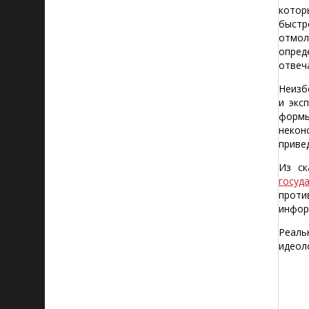
котор
быстр
отмол
опред
отвеч
Неизб
и экс
формы
некон
приве
Из ск
госуд
прот
инфор
Реаль
идеол