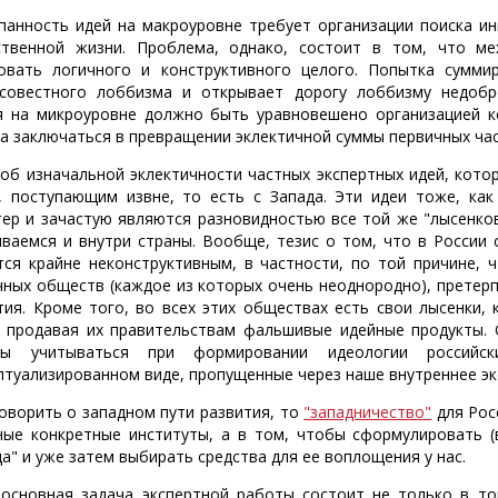
панность идей на макроуровне требует организации поиска ин
твенной жизни. Проблема, однако, состоит в том, что ме
овать логичного и конструктивного целого. Попытка сумми
совестного лоббизма и открывает дорогу лоббизму недобро
я на микроуровне должно быть уравновешено организацией к
а заключаться в превращении эклектичной суммы первичных час
 об изначальной эклектичности частных экспертных идей, кото
, поступающим извне, то есть с Запада. Эти идеи тоже, как
тер и зачастую являются разновидностью все той же "лысенк
иваемся и внутри страны. Вообще, тезис о том, что в России 
тся крайне неконструктивным, в частности, по той причине,
чных обществ (каждое из которых очень неоднородно), претер
тия. Кроме того, во всех этих обществах есть свои лысенки,
, продавая их правительствам фальшивые идейные продукты. О
ны учитываться при формировании идеологии российс
птуализированном виде, пропущенные через наше внутреннее эк
говорить о западном пути развития, то
"западничество"
для Рос
ные конкретные институты, а в том, чтобы сформулировать 
да" и уже затем выбирать средства для ее воплощения у нас.
 основная задача экспертной работы состоит не только в то