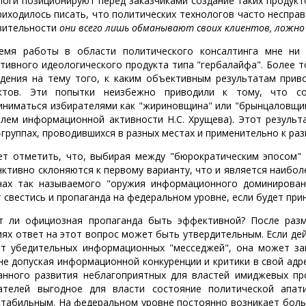
логи позиционируют перед заказчиками создание таких продукт
риходилось писать, что политических технологов часто неспра
вительности
они всего лишь обманывают своих клиентов, ложно
емя работы в области политического консалтинга мне ни 
тивного идеологического продукта типа "гербалайфа". Более 
дения на тему того, к каким объективным результатам приво
ктов. Эти попытки неизбежно приводили к тому, что с
иниматься избирателями как "жириновщина" или "брынцаловщин
илем информационной активности Н.С. Хрущева). Этот результ
-группах, проводившихся в разных местах и применительно к ра
ет отметить, что, выбирая между "бюрократическим эпосом"
нктивно склоняются к первому варианту, что и является наибо
нах так называемого "оружия информационного доминировани
 свестись и пропаганда на федеральном уровне, если будет при
 ли официозная пропаганда быть эффективной? После разм
иях ответ на этот вопрос может быть утвердительным. Если д
ет убедительных информационных "месседжей", она может з
 не допуская информационной конкуренции и критики в свой ад
анного развития неблагоприятных для властей имиджевых пр
ателей выгодное для власти состояние политической апат
стабильным. На федеральном уровне постоянно возникает бол