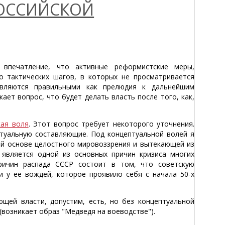
РОССИЙСКОЙ
 впечатление, что активные реформистские меры,
 тактических шагов, в которых не просматривается
являются правильными как прелюдия к дальнейшим
ает вопрос, что будет делать власть после того, как,
кая воля
. Этот вопрос требует некоторого уточнения.
птуальную составляющие. Под концептуальной волей я
ой основе целостного мировоззрения и вытекающей из
 является одной из основных причин кризиса многих
причин распада СССР состоит в том, что советскую
и у ее вождей, которое проявило себя с начала 50-х
ющей власти, допустим, есть, но без концептуальной
возникает образ "Медведя на воеводстве").