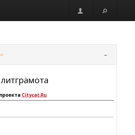
ки
→
олитграмота
проекта
Citycat.Ru