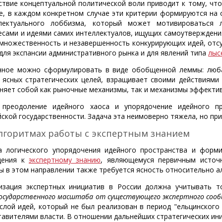
ствие концептуальной политической воли приводит к тому, что
е, в каждом конкретном случае эти критерии формируются на 
лектуального лоббизма, который может мотивироваться л
есами и идеями самих интеллектуалов, ищущих самоутверждения
 множественность и незавершенность конкурирующих идей, отс
 для экспансии административного рынка и для явлений типа
лыс
нное можно сформулировать в виде обобщенной леммы: любая
 ясных стратегических целей, взращивает своими действиями
няет собой как рыночные механизмы, так и механизмы эффекти
 преодоление идейного хаоса и упорядочение идейного п
йской государственности. Задача эта неимоверно тяжела, но пр
лгоритмах работы с экспертным знанием
а логического упорядочения идейного пространства и форми
щения к
экспертному знанию
, являющемуся первичным источ
ы в этом направлении также требуется ясность относительно а
изация экспертных инициатив в России должна учитывать 
осударственного масштаба от существующего экспертного сообщ
 слой идей, который не был реализован в период "ельцинского
тавителями власти. В отношении дальнейших стратегических ин