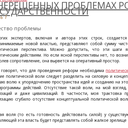
НЕРЕШЕННЫХ ПРОБЛЕМАХ 
СУДАРСТВЕННОСТИ
ь 1
ество проблемы
гих экспертов, включая и автора этих строк, создается
ринимаемые новой властью, представляют собой сумму чисто
егическая перспектива. Можно допустить, что эти шаги 
егическим действиям. Но если ясной перспективы нет, то возник
олев сопротивление, она вырвется на оперативный простор.
 говорят, что для проведения реформ необходима
политичес
ие политической воли следует разделить на силовую и конце
аю волю к упорядочению пространства идей и созданию на эт
программы действий. Отсутствие такой воли, на мой взгляд,
изаций и даже цивилизаций. В частности, моя трактовка 
изацию сгубило отсутствие концептуальной политической вол
ая воля (то есть готовность действовать силой) у существу
вляющей эта власть будет представлять собой жалкое зрелище (