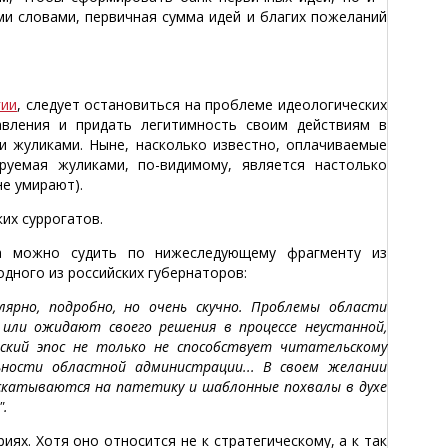
ми словами, первичная сумма идей и благих пожеланий
гии
, следует остановиться на проблеме идеологических
авления и придать легитимность своим действиям в
и жуликами. Ныне, насколько известно, оплачиваемые
руемая жуликами, по-видимому, является настолько
е умирают).
их суррогатов.
 можно судить по нижеследующему фрагменту из
одного из российских губернаторов:
ярно, подробно, но очень скучно. Проблемы области
или ожидают своего решения в процессе неустанной,
кий эпос не только не способствует читательскому
ьности областной администрации... В своем желании
 скатываются на патетику и шаблонные похвалы в духе
".
ях. Хотя оно относится не к стратегическому, а к так