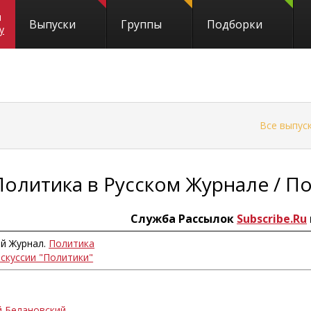
и
Выпуски
Группы
Подборки
y
←
Все выпус
Политика в Русском Журнале / П
Служба Рассылок
Subscribe.Ru
ий Журнал.
Политика
искуссии "Политики"
й Белановский