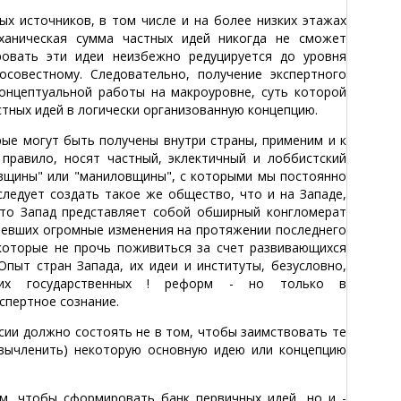
ых источников, в том числе и на более низких этажах
ханическая сумма частных идей никогда не сможет
ровать эти идеи неизбежно редуцируется до уровня
совестному. Следовательно, получение экспертного
онцептуальной работы на макроуровне, суть которой
тных идей в логически организованную концепцию.
рые могут быть получены внутри страны, применим и к
 правило, носят частный, эклектичный и лоббистский
овщины" или "маниловщины", с которыми мы постоянно
следует создать такое же общество, что и на Западе,
 что Запад представляет собой обширный конгломерат
певших огромные изменения на протяжении последнего
 которые не прочь поживиться за счет развивающихся
пыт стран Запада, их идеи и институты, безусловно,
ких государственных ! реформ - но только в
спертное сознание.
сии должно состоять не в том, чтобы заимствовать те
(вычленить) некоторую основную идею или концепцию
м, чтобы сформировать банк первичных идей, но и -