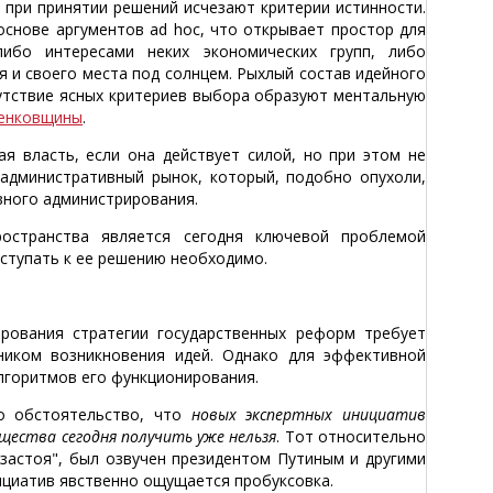
 при принятии решений исчезают критерии истинности.
основе аргументов ad hoc, что открывает простор для
ибо интересами неких экономических групп, либо
 и своего места под солнцем. Рыхлый состав идейного
утствие ясных критериев выбора образуют ментальную
енковщины
.
 власть, если она действует силой, но при этом не
 административный рынок, который, подобно опухоли,
вного администрирования.
ространства является сегодня ключевой проблемой
иступать к ее решению необходимо.
рования стратегии государственных реформ требует
ником возникновения идей. Однако для эффективной
лгоритмов его функционирования.
то обстоятельство, что
новых экспертных инициатив
ества сегодня получить уже нельзя
. Тот относительно
 застоя", был озвучен президентом Путиным и другими
ициатив явственно ощущается пробуксовка.