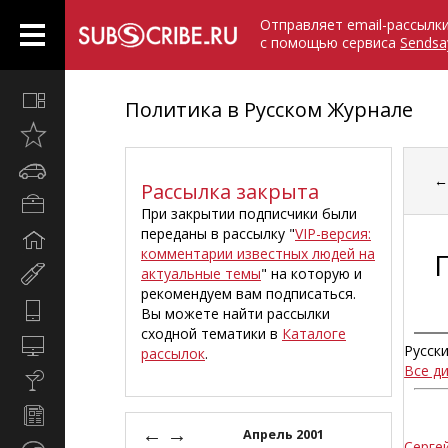
Отправляет email-рассылк
с помощью сервиса
Sendsa
Все
Политика в Русском Журнале
вместе
Открыто
недавно
Автомобили
Рассылка закрыта
Бизнес
При закрытии подписчики были
и
переданы в рассылку "
VIP-версия:
Дом
карьера
комментарии известных людей на
и
актуальные темы
" на которую и
Мир
семья
рекомендуем вам подписаться.
женщины
Hi-
Вы можете найти рассылки
Tech
сходной тематики в
Каталоге
Компьютеры
Русск
рассылок
.
и
Все д
Культура,
интернет
стиль
Новости
жизни
←
→
и
Апрель 2001
Серге