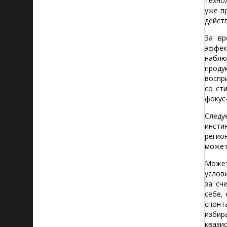
техно
уже п
дейст
За вр
эффек
наблю
проду
воспр
со ст
фокус
Следу
инсти
регио
может
Может
услов
за сч
себе,
спонт
избир
квази