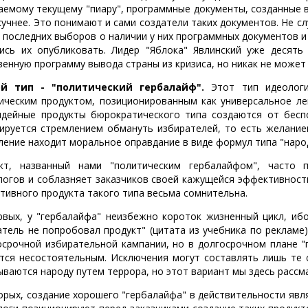
аемому текущему "пиару", программные документы, созданные 
кучнее. Это понимают и сами создатели таких документов. Не с
е последних выборов о наличии у них программных документов и
ись их опубликовать. Лидер "Яблока" Явлинский уже десять
венную программу вывода страны из кризиса, но никак не может
ой тип - "политический гербалайф".
Этот тип идеологи
ическим продуктом, позиционированным как универсальное лек
идейные продукты бюрократического типа создаются от бесп
ируется стремлением обмануть избирателей, то есть желанием
ление находит моральное оправдание в виде формул типа "наро
кт, названный нами "политическим гербалайфом", часто п
логов и соблазняет заказчиков своей кажущейся эффективност
тивного продукта такого типа весьма сомнительна.
рвых, у "гербалайфа" неизбежно короток жизненный цикл, ибо
атель не попробовал продукт" (цитата из учебника по рекламе
осрочной избирательной кампании, но в долгосрочном плане "
тся несостоятельным. Исключения могут составлять лишь те 
ываются народу путем террора, но этот вариант мы здесь рассм
орых, создание хорошего "гербалайфа" в действительности явл