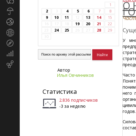
Общество
СМИ
О 
1
ГО
Прогноз
2
3
4
5
6
7
8
погоды
Част
9
10
11
12
13
14
15
Спорт
16
17
18
19
20
21
22
Сущ
23
24
25
26
27
28
29
Страны
30
и
У мно
Туризм
регионы
предп
страт
Экономика
страт
и
Email-
преод
финансы
Автор
маркетинг
Часто
Илья Овчинников
Понят
поним
Статистика
него 
орган
2.836 подписчиков
цивил
-3 за неделю
годов.
Силов
соста