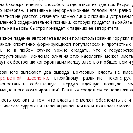
ых бюрократическим способом отделаться не удастся. Ресурс
о исчерпан. Негативные информационные поводы все равно п
чаться не удастся. Отвечать можно либо с позиции устрашения 
еленной содержательной позиции, которую придется вырабаты
ать на вызовы быстро приведет к падению ее авторитета.
ежное падение авторитета власти при использовании "оружия 
пансии спонтанно формирующихся популистских и протестных 
, но в любом случае можно ожидать, что с государстве
структивными. Усиление влияния этих идеологий может иметь
дут к обострению конфронтации между властью и обществом и у
азанного вытекают два вывода. Во-первых, власть не име
арственной идеологии
. Стихийному развитию неконструк
ивопоставить собственную твердую идейную позицию. В
мационного доминирования". Главным средством ее политики до
ность состоит в том, что власть не может обеспечить легит
огические суррогаты. Целенаправленная политика власти может