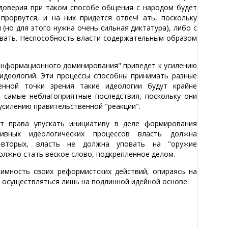
 доверия при таком способе общения с народом будет
рорвутся, и на них придется отвеч! ать, поскольку
(но для этого нужна очень сильная диктатура), либо с
вать. Неспособность власти содержательным образом
информационного доминирования" приведет к усилению
идеологий. Эти процессы способны принимать разные
нной точки зрения такие идеологии будут крайне
 самые неблагоприятные последствия, поскольку они
силению правительственной "реакции".
ет права упускать инициативу в деле формирования
тивных идеологических процессов власть должна
о-вторых, власть не должна уповать на "оружие
лжно стать веское слово, подкрепленное делом.
имность своих реформистских действий, опираясь на
 осуществляться лишь на подлинной идейной основе.