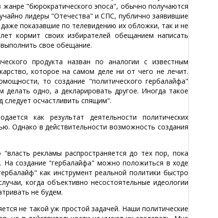
в жанре "бюрократического эпоса", обычно получаются
лучайно лидеры "Отечества" и СПС, публично заявившие
 даже показавшие по телевидению их обложки, так и не
 лет кормит своих избирателей обещанием написать
 выполнить свое обещание.
ческого продукта назван по аналогии с известным
арство, которое на самом деле ни от чего не лечит.
омощности, то создание "политического гербалайфа"
 делать одно, а декларировать другое. Иногда такое
д следует осчастливить спящим".
одается как результат деятельности политических
ью. Однако в действительности возможность создания
 "власть рекламы распространяется до тех пор, пока
). На создание "гербалайфа" можно положиться в ходе
гербалайф" как инструмент реальной политики быстро
случаи, когда объективно несостоятельные идеологии
атривать не будем.
яется не такой уж простой задачей. Наши политические