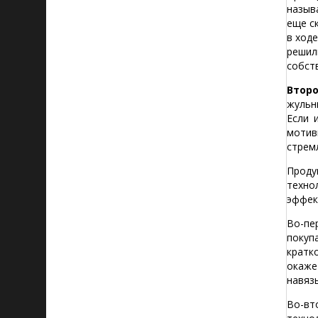
назыв
еще с
в ход
решил
собст
Втор
жульн
Если 
мотив
стрем
Проду
техно
эффек
Во-пе
покуп
кратк
окаже
навяз
Во-вт