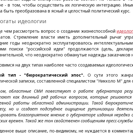
ое - в том, чтобы осуществить их логическую интеграцию. Ины
а быть преобразована в ясный и целостный политический курс.
огаты идеологии
е чем рассмотреть вопрос о создании жизнеспособной
идеоло
гатов. Стремление власти иметь дополнительный рычаг упр
дние годы неоднократно эксплуатировалось интеллектуальным
ями поиски "российской идеи" продолжаются (цель, деклари
знительной, что неоднократно обманутые надежды заказчиков н
овимся на двух типах наиболее часто создаваемых идеологическ
ый тип - "бюрократический эпос".
О сути этого жанра
тической записки, составленной специалистом "Никколо М" для 
лом, областные СМИ повествуют о работе губернатора регул
тают как длинный ряд рабочих вопросов, которые решаются 
евной работы областной администрации. Такой бюрократичес
есу, но и создает подспудное ощущение рутинизации деятел
ировать благоприятное мнение о губернаторе издания нередко
ских времен. Такой же тон свойственен сообщениям пресс-службы
денное выше описание, по-видимому, не нуждается в комментари