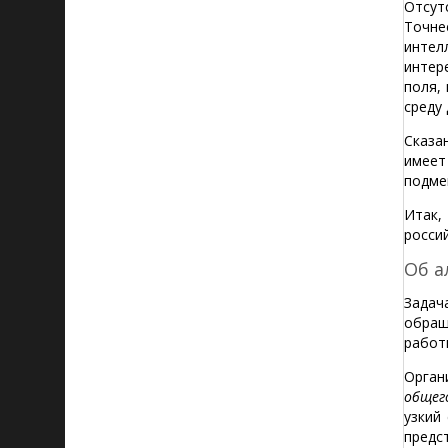
Отсут
Точне
интел
интер
поля,
среду
Сказа
имеет
подме
Итак,
росси
Об а
Задач
обра
работ
Орган
общег
узкий
предс