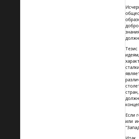
Исчер
общес
образ
добро
знани
должн
Тезис
идеям
харак
сталк
являе
разли
столе
стран
долж
конце
Если 
или и
"Запа
Итак,