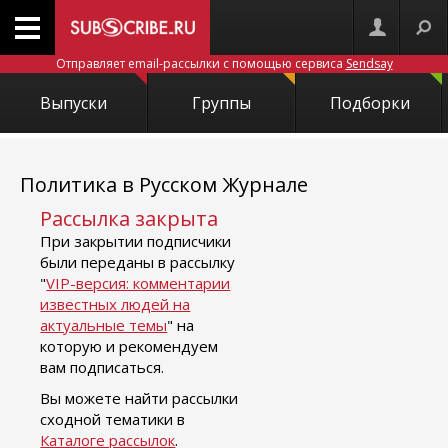
Отправляет email-рассылки с помощью сервиса
Sendsay
Выпуски
Группы
Подборки
Политика в Русском Журнале
Рассылка закрыта
При закрытии подписчики
были переданы в рассылку
"
VIP-версия: комментарии
известных людей на
актуальные темы
" на
которую и рекомендуем
вам подписаться.
Вы можете найти рассылки
сходной тематики в
Каталоге рассылок
.