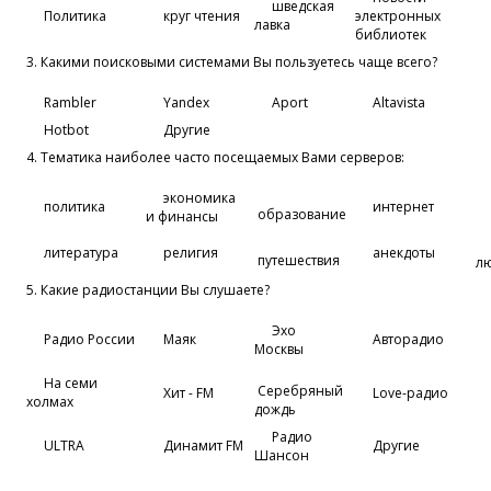
шведская
Политика
круг чтения
электронных
лавка
библиотек
3. Какими поисковыми системами Вы пользуетесь чаще всего?
Rambler
Yandex
Aport
Altavista
Hotbot
Другие
4. Тематика наиболее часто посещаемых Вами серверов:
экономика
политика
интернет
образование
и финансы
литература
религия
анекдоты
путешествия
л
5. Какие радиостанции Вы слушаете?
Эхо
Радио России
Маяк
Авторадио
Москвы
На семи
Серебряный
Хит - FM
Love-радио
холмах
дождь
Радио
ULTRА
Динамит FM
Другие
Шансон