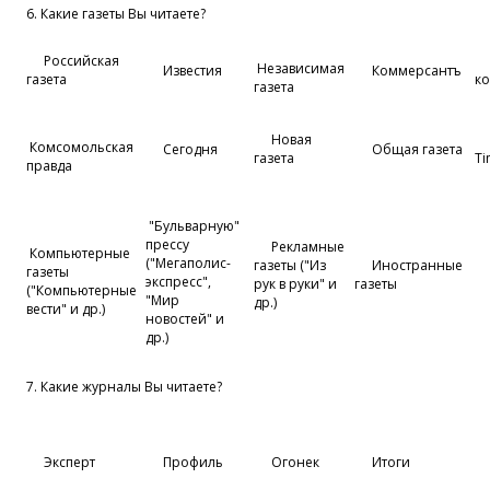
6. Какие газеты Вы читаете?
Российская
Независимая
Известия
Коммерсантъ
газета
к
газета
Новая
Комсомольская
Сегодня
Общая газета
газета
Ti
правда
"Бульварную"
прессу
Рекламные
Компьютерные
("Мегаполис-
газеты ("Из
Иностранные
газеты
экспресс",
рук в руки" и
газеты
("Компьютерные
"Мир
др.)
вести" и др.)
новостей" и
др.)
7. Какие журналы Вы читаете?
Эксперт
Профиль
Огонек
Итоги