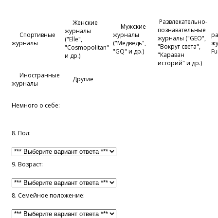
Развлекательно-
Женские
Мужские
познавательные
журналы
Спортивные
журналы
ра
журналы ("GEO",
("Elle",
журналы
("Медведь",
жу
"Вокруг света",
"Cosmopolitan"
"GQ" и др.)
Fu
"Караван
и др.)
историй" и др.)
Иностранные
Другие
журналы
Немного о себе:
8. Пол:
9. Возраст:
8. Семейное положение: