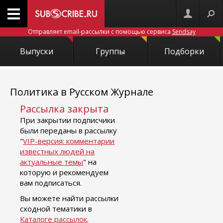
Отправляет email-рассылки с помощью сервиса
Sendsay
Выпуски
Группы
Подборки
Политика в Русском Журнале
Рассылка закрыта
При закрытии подписчики
были переданы в рассылку
"
VIP-версия: комментарии
известных людей на
актуальные темы
" на
которую и рекомендуем
вам подписаться.
Вы можете найти рассылки
сходной тематики в
Каталоге рассылок
.