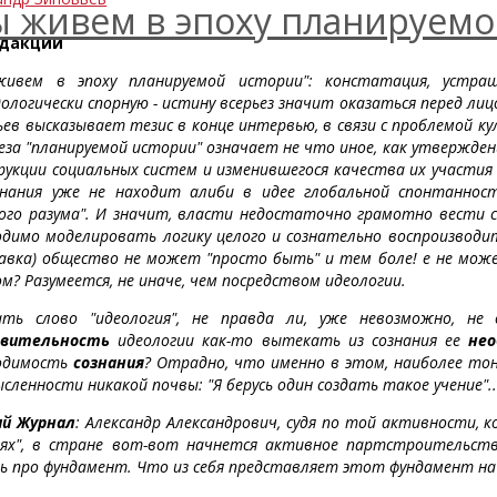
 живем в эпоху планируемо
едакции
ивем в эпоху планируемой истории": констатация, устраш
ологически спорную - истину всерьез значит оказаться перед л
ьев высказывает тезис в конце интервью, в связи с проблемой ку
еза "планируемой истории" означает не что иное, как утвержде
рукции социальных систем и изменившегося качества их участия
знания уже не находит алиби в идее глобальной спонтаннос
ого разума". И значит, власти недостаточно грамотно вести с
одимо моделировать логику целого и сознательно воспроизводить
авка) общество не может "просто быть" и тем боле! е не мож
м? Разумеется, не иначе, чем посредством идеологии.
ть слово "идеология", не правда ли, уже невозможно, н
твительность
идеологии как-то вытекать из сознания ее
нео
одимость
сознания
? Отрадно, что именно в этом, наиболее то
сленности никакой почвы: "Я берусь один создать такое учение"..
ий Журнал
: Александр Александрович, судя по той активности, 
ях", в стране вот-вот начнется активное партстроительств
ь про фундамент. Что из себя представляет этот фундамент на