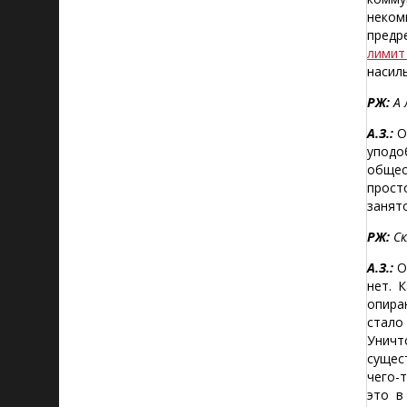
неко
предр
лимит
насил
РЖ:
А 
А.З.:
О
уподо
общес
прост
занят
РЖ:
Ск
А.З.:
О
нет. 
опира
стал
Уничт
сущес
чего-
это в