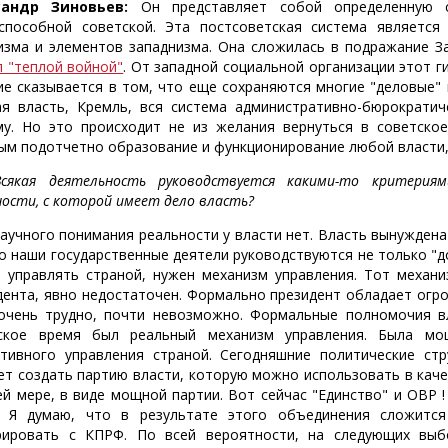
сандр Зиновьев:
Он представляет собой определенную с
способной советской. Эта постсоветская система является
изма и элементов западнизма. Она сложилась в подражание За
л "теплой войной"
. От западной социальной организации этот 
ие сказывается в том, что еще сохраняются многие "деловые" 
я власть, Кремль, вся система административно-бюрократич
му. Но это происходит не из желания вернуться в советское
ым подотчетно образование и функционирование любой власти, 
Всякая деятельность руководствуется какими-то критериям
ности, с которой имеет дело власть?
аучного понимания реальности у власти нет. Власть вынуждена 
о наши государственные деятели руководствуются не только "д
 управлять страной, нужен механизм управления. Тот механи
дента, явно недостаточен. Формально президент обладает огро
очень трудно, почти невозможно. Формальные полномочия вл
ское время был реальный механизм управления. Была мо
тивного управления страной. Сегодняшние политические стр
ет создать партию власти, которую можно использовать в качес
ей мере, в виде мощной партии. Вот сейчас "Единство" и ОВР
 Я думаю, что в результате этого объединения сложится
рировать с КПРФ. По всей вероятности, на следующих вы