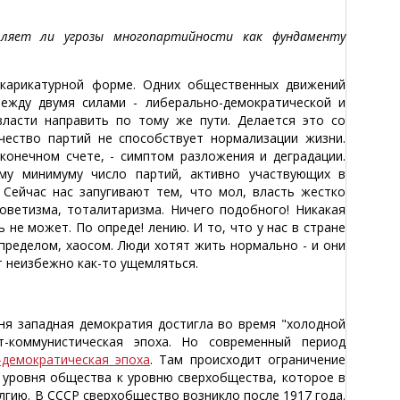
яет ли угрозы многопартийности как фундаменту
-карикатурной форме. Одних общественных движений
ежду двумя силами - либерально-демократической и
ласти направить по тому же пути. Делается это со
чество партий не способствует нормализации жизни.
конечном счете, - симптом разложения и деградации.
му минимуму число партий, активно участвующих в
Сейчас нас запугивают тем, что мол, власть жестко
оветизма, тоталитаризма. Ничего подобного! Никакая
не может. По опреде! лению. И то, что у нас в стране
пределом, хаосом. Люди хотят жить нормально - и они
т неизбежно как-то ущемляться.
вня западная демократия достигла во время "холодной
т-коммунистическая эпоха. Но современный период
-демократическая эпоха
. Там происходит ограничение
 уровня общества к уровню сверхобщества, которое в
лгию. В СССР сверхобщество возникло после 1917 года.