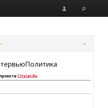
ки
→
ИнтервьюПолитика
проекта
Citycat.Ru