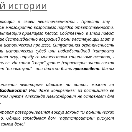
й истории
ающая в своей небеспочвенности... Принять эту -
ицом многократно возросшего порядка ответственности.
льтивации правящего класса. Собственно, в этом пафос:
ние беспрецедентно возросшей роли властвующих элит в
 в историческом процессе. Ситуативная ограниченность
ти исторических судеб или надсобытийной "хитрости
вою игру, наряду со множеством социальных агентов, -
 ее. На своем "сверх"-уровне (характерно зиновьевская
ет "возникнуть" - оно должно быть
произведено
. Каким
е отвечая некоторым образом на вопрос: может ли
бходимости
? Или даже конкретнее: из постигшего ее
нком пункте Александр Александрович не оставляет для
.
которая разворачивается вокруг закона "О политических
о. Однако закладывая дом, "партстроители" рискуют
 самом деле?