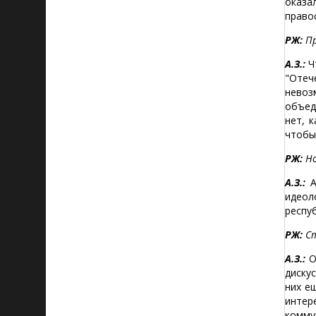
оказа
право
РЖ:
Пр
А.З.:
Ч
"Отеч
невоз
объед
нет, 
чтобы
РЖ:
Но
А.З.:
А
идеол
респу
РЖ:
Ст
А.З.:
О
диску
них е
интер
комму