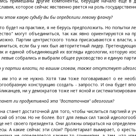
лись примешаны другие компоненты, берущие начало еще в д
славия, которое сейчас явственно рвется на роль государственн
и этом какую судьбу Вы бы определили левому флангу?
то будет на практике, я не берусь предположить. Но попытки л
ество" могут объединиться, так как явно ориентируются на п
можно. Партии центристского толка присасываются к власти, 
иниться, если бы у них был авторитетный лидер. Претендующих
как и единой объединяющей их взгляды идеологии, которую изо
 левые собрались и выбрали общее руководство и единую парти
 у партии власти, по вашим словам, также отсутствует идеоло
 им это и не нужно. Хотя там тоже поговаривают о ее необх
огообразную конструкцию создать - запросто. И она будет вп
бликанцев, ни у демократов тоже нет ясной и систематизирован
анет ли продуктивной эта "достаточная" идеология?
на станет достаточной для того, чтобы числиться партией и уч
ссий об этом. Но не более. Вот для левых сил такой идеологоо
ще нет своего президента. Они должны опираться на определен
есы. А какие сейчас эти слои? Пролетариат вымирает, о кресть
низма не определяется какими-то гонениями, а тем, что изм