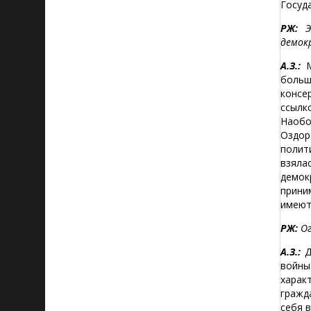
Госуд
РЖ:
Эт
демок
А.З.:
М
больш
консе
ссылк
Наобо
Оздор
полит
взяла
демок
прини
имеют
РЖ:
Ог
А.З.:
Д
войны
харак
гражд
себя 