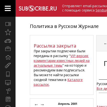
Отправляет email-рассылк
с помощью сервиса
Sendsa
Все
Политика в Русском Журнале
вместе
Открыто
недавно
Автомобили
Рассылка закрыта
Бизнес
При закрытии подписчики были
и
переданы в рассылку "
VIP-версия:
Дом
карьера
комментарии известных людей на
и
актуальные темы
" на которую и
Мир
семья
рекомендуем вам подписаться.
женщины
Hi-
Вы можете найти рассылки
Tech
сходной тематики в
Каталоге
Компьютеры
Русск
рассылок
.
и
Все д
Культура,
интернет
стиль
Новости
жизни
←
→
и
Апрель 2001
Алекс