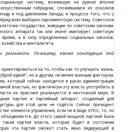
оциальную систему, возникшую на руинах вполне
 искусственным гибридом, сложившимся из осколков
паду и под давлением Запада, в процессе того, что
я
гибрид взял выборно-парламентскую систему. Советское
клеточки государства, живущие по советским законам.
еского аппарата так или иначе имитирует советскую
 время, а в силу определенных социальных законов,
хозяйства и менталитета.
и реальности. По-вашему, какова конструкция той
ориентироваться на то, чтобы как-то улучшить жизнь.
оброй идеей", но и другим, не менее важным фактором.
зм, который сейчас находится в руках администрации
мной властью, но фактически эту власть употребить в
асти на практике реализуются в ничтожной мере. В
щная партия и партийный аппарат, созданный для
уктуры для этой цели не годятся. Сейчас президент
тве элемента управления, если не в виде КПСС, то, по
 ! объединяются. До этого самой мощной партией была
 такая партия власти, которая будет в состоянии
борах эта партия сможет стать явно лидирующей в