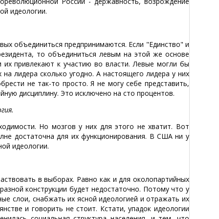
ореволюционной России - державность, возрождение
ой идеологии.
евых объединиться предпринимаются. Если "Единство" и
резидента, то объединиться левым на этой же основе
и их привлекают к участию во власти. Левые могли бы
 на лидера сколько угодно. А настоящего лидера у них
брести не так-то просто. Я не могу себе представить,
йную дисциплину. Это исключено на сто процентов.
гия.
одимости. Но мозгов у них для этого не хватит. Вот
олне достаточна для их функционирования. В США ни у
ной идеологии.
аствовать в выборах. Равно как и для околопартийных
бразной конструкции будет недостаточно. Потому что у
ные слои, снабжать их ясной идеологией и отражать их
янстве и говорить не стоит. Кстати, упадок идеологии
енилась социальная структура населения, и тем, что