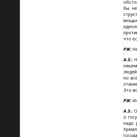
обсто
бы не
струк
мощью
идеол
проти
что ес
РЖ:
Не
А.З.:
Н
нашем
людей
но вс
этаки
Это в
РЖ:
Ин
А.З.:
О
о гос
надо 
Кремл
госуд