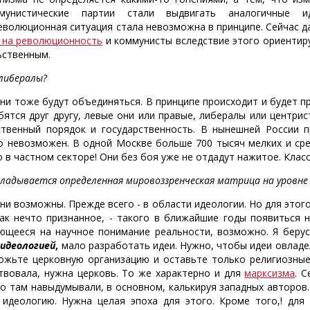
ммунистические партии стали выдвигать аналогичные 
еволюционная ситуация стала невозможна в принципе. Сейчас д
 на революционность
и коммунисты вследствие этого ориентиру
ьственным.
либералы?
ни тоже будут объединяться. В принципе происходит и будет п
бятся друг другу, левые они или правые, либералы или центрис
твенный порядок и государственность. В нынешней России п
о невозможен. В одной Москве больше 700 тысяч мелких и ср
о в частном секторе! Они без боя уже не отдадут нажитое. Клас
ладывается определенная мировоззренческая матрица на уровне
ни возможны. Прежде всего - в области идеологии. Но для этог
Как нечто признанное, - такого в ближайшие годы появиться 
ющееся на научное понимание реальности, возможно. Я берус
о
идеологией
,
мало разработать идеи. Нужно, чтобы идеи овладе
ожьте церковную организацию и оставьте только религиозные 
твовала, нужна церковь. То же характерно и для
марксизма
. 
то там навыдумывали, в основном, калькируя западных авторов
 идеологию. Нужна целая эпоха для этого. Кроме того,! для