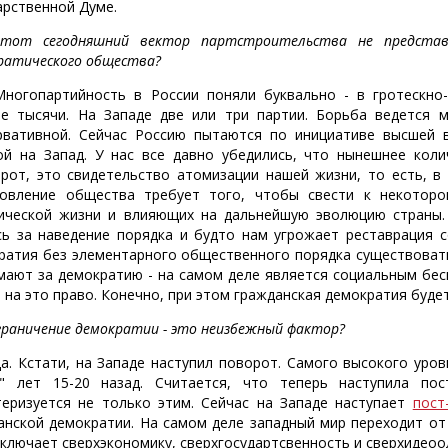
арственной Думе.
от сегодняшний вектор партстроительства не представл
ратического общества?
ногопартийность в России поняли буквально - в гротескно
е тысячи. На Западе две или три партии. Борьба ведется м
рвативной. Сейчас Россию пытаются по инициативе высшей в
ой на Запад. У нас все давно убедились, что нынешнее коли
рот, это свидетельство атомизации нашей жизни, то есть, в 
овление общества требует того, чтобы свести к некоторо
ической жизни и влияющих на дальнейшую эволюцию страны. 
сь за наведение порядка и будто нам угрожает реставрация с
ратия без элементарного общественного порядка существовать 
мают за демократию - на самом деле является социальным бес
 на это право. Конечно, при этом гражданская демократия буде
раничение демократии - это неизбежный фактор?
а. Кстати, на Западе наступил поворот. Самого высокого уро
" лет 15-20 назад. Считается, что теперь наступила пос
теризуется не только этим. Сейчас на Западе наступает
пост
анской демократии. На самом деле западный мир переходит от
включает сверхэкономику, сверхгосудартсвенность и сверхидеоо