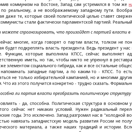
омив коммунизм на Востоке, Запад сам устремился в том же
н
 по реальному, а не воображаемому западному пути. Воображ
ая даже те, которые своей политической целью ставят свержен
коммунисты стали фактически парламентской партией. Реальный з
 можете спрогнозировать, что произойдет с партией власти в
ейчас многие, когда говорят о партии власти, толком не по
ая будет подкреплять власть президента. Ведь президент у нас 
е. Функции, которые выполняла КПСС, сейчас выполняет а
етственную иметь, но так, чтобы никто не упрекнул в реставр
 же элементом социального гибрида, как и все остальные обще
 напоминать западные партии, а по каким-то - КПСС. То ест
аться не только избирательной кампанией, но и многими други
и. Что из этого получится конкретно - трудно сказать. Формальн
особна ли партия власти преобразить политическую структуру
овлиять - да, способна. Политическая структура в основном 
того сейчас нет никаких условий. Нужен радикальный перел
нские годы. Это исключено. Запад разгромил нас в "холодной во
стью навязать западнистскую модель развития России не получ
еческого материала, а также наших традиций и истории. Всл