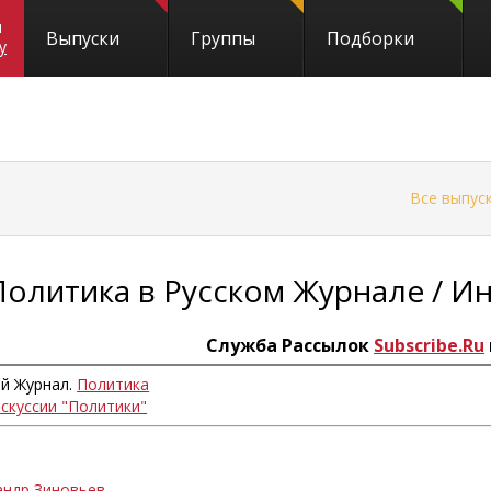
и
Выпуски
Группы
Подборки
y
←
Все выпус
Политика в Русском Журнале / 
Служба Рассылок
Subscribe.Ru
ий Журнал.
Политика
искуссии "Политики"
андр Зиновьев