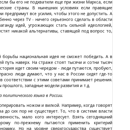
если бы его не подхватили еще при жизни Маркса, если
ческие страны. В нынешних условиях если правящие
ни предпримут все усилия, чтобы этого не допустить. А
енно через TV - ничего серьезного сделать в области
аганду идей, угрожающих стать сильной идеологией,
тят никакой альтернативы, ставящей под вопрос то,
й борьбы национальная идея не сможет победить. А в
ей путь наверх. На страже стоят тысячи и сотни тысяч
история идет своим чередом - люди путаются, пробуют,
прасно люди думают, что у нас в России сидят где-то
 в соответствии с этими советами принимает решения.
 прошлого, западные модели развития и т.д.
политического языка в России.
оперировать ножом и вилкой. Например, когда говорят
а до сих пор не существует. То, что в системе власти
твенность, мало кого интересует. Взять сегодняшний
орому по-прежнему пытаются применить критерий
номику. Но на уровне сверхгосударства существует