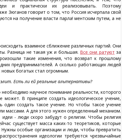
идеи и практически их реализовывать. Поэтому
аже Зюганов говорит о том, что Россия исчерпала свой
ются на получение власти парла! ментским путем, а не
роисходить взаимное сближение различных партий. Они
ты. Разница не такая уж и большая.
Все они ратуют
за
роизошли такие изменения, что возврат к прошлому
едних предпринимателей. А сколько работающих людей
с новых богатых стал огромным.
 элит. Есть ли ей реальные альтернативы?
о необходимо научное понимание реальности, которого
не может. В принципе создать идеологическое учение,
ь один создать такое учение. Но чтобы такое учение
ли массами. А для этого нужен определенный механизм.
идеи - люди скоро забудут о религии. Чтобы религия
Сейчас существует масса каких-то теоретиков, которые
. Нужны особые организации и люди, чтобы превратить
 распространения идеологии требуются чрезвычайные