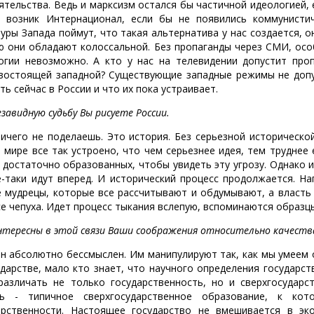
ятельства. Ведь и марксизм остался бы частичной идеологией, 
 возник Интернационал, если бы не появились коммунисти
туры Запада поймут, что такая альтернатива у нас создается, о
 они обладают колоссальной. Без пропаганды через СМИ, особ
огии невозможно. А кто у нас на телевидении допустит проп
востоящей западной? Существующие западные режимы не допус
ть сейчас в России и что их пока устраивает.
завидную судьбу Вы рисуете России.
ичего не поделаешь. Это история. Без серьезной историческо
 мире все так устроено, что чем серьезнее идея, тем труднее 
 достаточно образованных, чтобы увидеть эту угрозу. Однако 
е-таки идут вперед. И исторический процесс продолжается. На
е мудрецы, которые все рассчитывают и обдумывают, а власть
се чепуха. Идет процесс тыкания вслепую, вспоминаются образцы
тересны в этой связи Ваши соображения относительно качества 
н абсолютно бессмыслен. Им манипулируют так, как мы умеем 
ударстве, мало кто знает, что научного определения государств
различать не только государственность, но и сверхгосударс
ь - типичное сверхгосударственное образование, к кот
арственности. Настоящее государство не вмешивается в эко