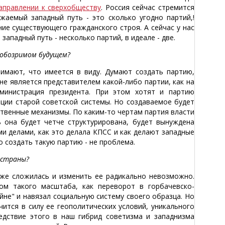
аправлении к сверхобществу
. Россия сейчас стремится
аемый западный путь - это сколько угодно партий,!
ие существующего гражданского строя. А сейчас у нас
ападный путь - несколько партий, в идеале - две.
 обозримом будущем?
нимают, что имеется в виду. Думают создать партию,
не является представителем какой-либо партии, как на
дминистрация президента. При этом хотят и партию
ации старой советской системы. Но создаваемое будет
ственные механизмы. По каким-то чертам партия власти
ь она будет четче структурирована, будет вынуждена
ми делами, как это делала КПСС и как делают западные
о создать такую партию - не проблема.
 страны?
уже сложилась и изменить ее радикально невозможно.
ом такого масштаба, как переворот в горбачевско-
йне" и навязал социальную систему своего образца. Но
ится в силу ее геополитических условий, уникального
едствие этого в наш гибрид советизма и западнизма