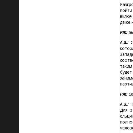
Разгр
пойти
включ
даже 
РЖ:
Вы
А.З.:
С
котор
Запад
соотв
таким
будет
заним
парти
РЖ:
Сп
А.З.:
П
Для э
ельци
полно
челов