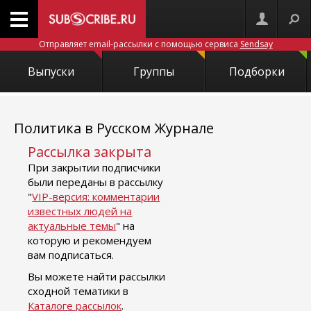
Отправляет email-рассылки с помощью сервиса
Sendsay
Выпуски
Группы
Подборки
Политика в Русском Журнале
Рассылка закрыта
При закрытии подписчики
были переданы в рассылку
"
VIP-версия: комментарии
известных людей на
актуальные темы
" на
которую и рекомендуем
вам подписаться.
Вы можете найти рассылки
сходной тематики в
Каталоге рассылок
.