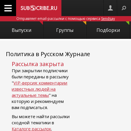
Отправляет email-рассылки с помощью сервиса
Sendsay
Выпуски
Группы
Подборки
Политика в Русском Журнале
Рассылка закрыта
При закрытии подписчики
были переданы в рассылку
"
VIP-версия: комментарии
известных людей на
актуальные темы
" на
которую и рекомендуем
вам подписаться.
Вы можете найти рассылки
сходной тематики в
Каталоге рассылок
.