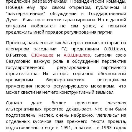
предложен разработчиками Президентской команды.
Победа ему при самом открытом, публичном и
"альтернативном" обсуждении в Государственной
Думе - была практически гарантирована. Но в данной
ситуации любопытен не сам успех, а попытки
предложить иной порядок регулирования партии.
Проекты, заявленные как Альтернативные, которые на
пленарном заседании ГД представили О.В.Шеин,
В.Рыжков,
С.Юмашев
и
А.В.Шишлов
, сыграли свою
безусловно важную роль в обсуждении перспектив
государственного регулирования партийного
строительства. Их авторы серьезно обеспокоены
чрезмерным бюрократическим потенциалом
применения нового регулирующего механизма, что
может свести на нет его конструктивный замысел.
Однако даже беглое прочтение
текстов
альтернативных проектов доказывает, что они были
подготовлены наспех, очень небрежно, "лепились" из
отдельных кусочков глав прежнего текста проекта,
подготовленного еще в 1991, а затем - в 1993 годах