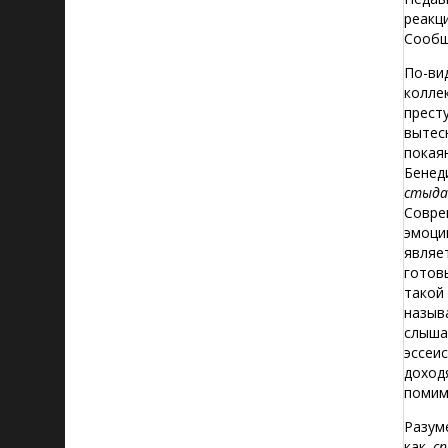
реакц
Сообщ
По-ви
колле
прест
вытес
покая
Бенед
стыд
Совре
эмоци
являе
готов
такой
назыв
слыша
эссеи
доход
помим
Разум
как
с