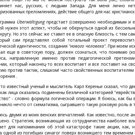
иняет нас, русских, с людьми Запада. Для меня лично не
яризованных преломлениях, действие общего для нас христианск
ограмма
Überwältigung
предстает (совершенно необходимым и е
 ей нужен этот аспект, чтобы не обернуться одной из бессиль
 кругу. Но это сейчас же ставит ее в опасную близость с тем
орый сам представлял собой тотальный проект перевоспит
еческой идентичности, создания
"нового человека"
. При моем ис
ал еще в советскую пору, должен сознаться, что понимаю (х
уса, направленную именно против педагогической претензи
нии, который наконец-то всех воспитает и все поставит на св
гию против тактик, слишком! часто свойственных воспитателям
орения .
-то известный ученый и мыслитель Карл Кереньи сказал, что дв
 как лица оказались подменены безличной категорией "еврейства
ство" - словно формула логической операции. Я боюсь, как бы
оникло нечто от схематизма, сыгравшего такую роковую роль в
юсь двумя из моих венских впечатлений. Как известно, после 
шено. Стратегия, возникающая из сотрудничества наиболее вл
ает для напоминания об этой катастрофе такие акции, как, 
а одной из погибших синагог поверх возникшего тем временем