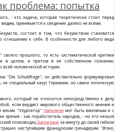
ак проблема: попытка
лого, - это задача, которая теоретически стоит перед
 видим, принимается к сведению далеко не всеми.
езумств, состоит в том, что безумством становится
по отношению к себе. В особенности для любого вида
" своего прошлого, то есть систематической критики
ии в целом, и притом в ее собственном сознании,
о всей человеческой истории.
м "Die Schuldfrage", он действительно формулировал
о, не специальный казус Германии, но самое логическую
акого, который не относится непосредственно к делу
собой, если вердикт мирового общественного мнения и
м векам. "Узурпатор"
Наполеон
мог быть виновным и с
и зрения - как поработитель народов, - но это нельзя
усский полководец
Багратион
за минуту до своей гибели
сстрашно наступавшим французским гренадерам: "
Bravo,