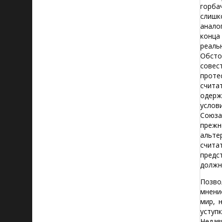
горба
слишк
анало
конца
реаль
Обсто
совес
проте
счита
одерж
услов
Союза
прежн
альте
счита
предс
должн
Позво
мнени
мир, 
уступ
Недав