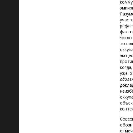
комму
эмпир
Разум
участв
рефле
факто
число
тотал
оккуп
эксце
проти
когда
уже о
одоле
докла
неизб
оккуп
объек
конте
Совсе
обозн
отмеч