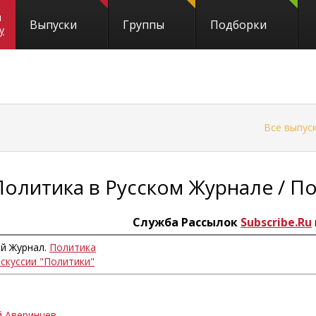
и
Выпуски
Группы
Подборки
y
←
Все выпус
Политика в Русском Журнале / П
Служба Рассылок
Subscribe.Ru
ий Журнал.
Политика
искуссии "Политики"
й Аверинцев