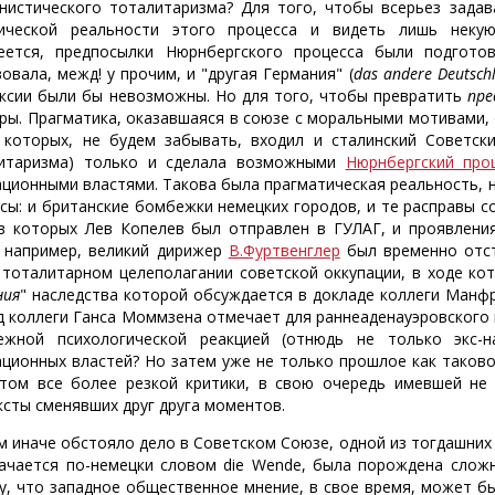
нистического тоталитаризма? Для того, чтобы всерьез зада
ической реальности этого процесса и видеть лишь некую
еется, предпосылки Нюрнбергского процесса были подгото
овала, межд! у прочим, и "другая Германия" (
das andere Deutsch
ксии были бы невозможны. Но для того, чтобы превратить
пре
ры. Прагматика, оказавшаяся в союзе с моральными мотивами, 
 которых, не будем забывать, входил и сталинский Советск
итаризма) только и сделала возможными
Нюрнбергский про
ационными властями. Такова была прагматическая реальность, 
ссы: и британские бомбежки немецких городов, и те расправы с
в которых Лев Копелев был отправлен в ГУЛАГ, и проявления
, например, великий дирижер
В.Фуртвенглер
был временно отст
 тоталитарном целеполагании советской оккупации, в ходе ко
ния
" наследства которой обсуждается в докладе коллеги Манф
д коллеги Ганса Моммзена отмечает для раннеаденауэровского 
ежной психологической реакцией (отнюдь не только экс-
ационных властей? Но затем уже не только прошлое как таково
том все более резкой критики, в свою очередь имевшей не 
ксты сменявших друг друга моментов.
м иначе обстояло дело в Советском Союзе, одной из тогдашних 
ачается по-немецки словом die Wende, была порождена сложн
у, что западное общественное мнение, в свое время, может б