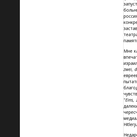
запус
больн
росси
конкр
заста
театр
памят
Мне к
впеча
израи
zwei, d
еврее
пытат
благо
чувст
"
Eins, 
далек
черес
медиа
Hitler
Недар