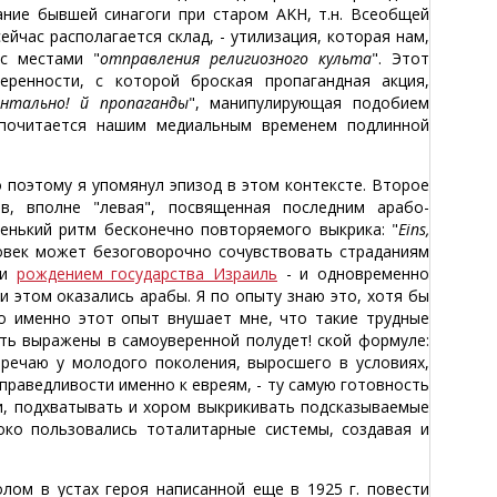
ание бывшей синагоги при старом AKH, т.н. Всеобщей
йчас располагается склад, - утилизация, которая нам,
с местами "
отправления религиозного культа
". Этот
еренности, с которой броская пропагандная акция,
нтально! й пропаганды
", манипулирующая подобием
едпочитается нашим медиальным временем подлинной
 поэтому я упомянул эпизод в этом контексте. Второе
ив, вполне "левая", посвященная последним арабо-
енький ритм бесконечно повторяемого выкрика: "
Eins,
овек может безоговорочно сочувствовать страданиям
 и
рождением государства Израиль
- и одновременно
и этом оказались арабы. Я по опыту знаю это, хотя бы
Но именно этот опыт внушает мне, что такие трудные
ыть выражены в самоуверенной полудет! ской формуле:
стречаю у молодого поколения, выросшего в условиях,
праведливости именно к евреям, - ту самую готовность
и, подхватывать и хором выкрикивать подсказываемые
ко пользовались тоталитарные системы, создавая и
лом в устах героя написанной еще в 1925 г. повести