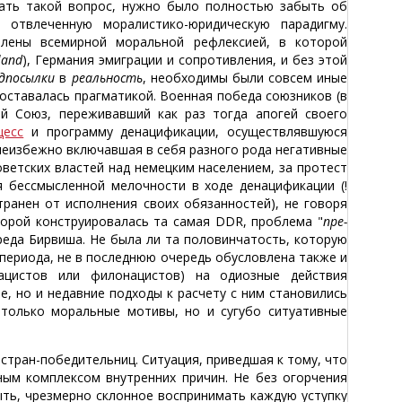
вать такой вопрос, нужно было полностью забыть об
 отвлеченную моралистико-юридическую парадигму.
влены всемирной моральной рефлексией, в которой
land
), Германия эмиграции и сопротивления, и без этой
дпосылки
в
реальность
, необходимы были совсем иные
оставалась прагматикой. Военная победа союзников (в
ий Союз, переживавший как раз тогда апогей своего
цесс
и программу денацификации, осуществлявшуюся
неизбежно включавшая в себя разного рода негативные
оветских властей над немецким населением, за протест
 бессмысленной мелочности в ходе денацификации (!
ранен от исполнения своих обязанностей), не говоря
торой конструировалась та самая DDR, проблема "
пре-
реда Бирвиша. Не была ли та половинчатость, которую
периода, не в последнюю очередь обусловлена также и
нацистов или филонацистов) на одиозные действия
е, но и недавние подходы к расчету с ним становились
только моральные мотивы, но и сугубо ситуативные
стран-победительниц. Ситуация, приведшая к тому, что
ым комплексом внутренних причин. Не без огорчения
ыть, чрезмерно склонное воспринимать каждую уступку