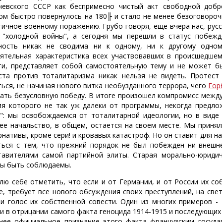
чевского СССР как беспримесно чистый акт свободной добро
ом быстро повернулось на 180╟ и стало не менее безоговороч
гичное военному поражению. Грубо говоря, еще вчера нас, рус
 "холодной войны", а сегодня мы перешли в статус побежд
ность никак не сводима ни к одному, ни к другому одном
ятельная характеристика всех участвовавших в происшедшем
ти, представляет собой самостоятельную тему и не может бы
ста против тоталитаризма никак нельзя не видеть. Протест
ться, не начиная нового витка необузданного террора, чего
Гор
ать безусловную победу. В итоге произошел компромисс между
ия которого не так уж далеки от программы, некогда предл
": мы освобождаемся от тоталитарной идеологии, но в виде
ее начальство, в общем, остается на своем месте. Мы принял
рнативы, кроме сери! и кровавых катастроф. Но он ставит для на
ться с тем, что прежний порядок не был побежден ни внешне
тавителями самой партийной элиты. Старая морально-юридиче
ы быть соблюдаемы.
лю себе отметить, что если и от Германии, и от России их с
е, требует все нового обсуждения своих преступлений, на свет
ни голос их собственной совести. Один из многих примеров -
ки в отрицании самого факта геноцида 1914-1915 и последующих
нее официальное признание этого факта французским госуда