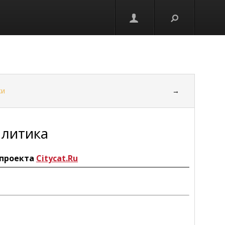
ки
→
олитика
проекта
Citycat.Ru