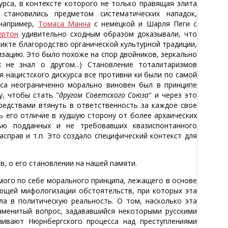
урса, в контексте которого не только правящая элита
становились предметом систематических нападок,
 например,
Томаса Манна
с немецкой и Шарля Пеги с
ертон
удивительно сходным образом доказывали, что
ликте благородство органической культурной традиции,
зацию. Это было похоже на спор двойников, зеркально
 не знал о другом...) Становление тоталитаризмов
ля нацистского дискурса все противни ки были по самой
урса неограниченно морально виновен был в принципе
, чтобы стать "
другом Советского Союза
" и через это
редствами втянуть в ответственность за каждое свое
ть его отличие в худшую сторону от более архаических
тью подданных и не требовавших квазиспонтанного
справ и т.п. Это создало специфический контекст для
в, о его становлении на нашей памяти.
амого по себе морального принципа, лежащего в основе
ющей мифологизации обстоятельств, при которых эта
ла в политическую реальность. О том, насколько эта
аменитый вопрос, задававшийся некоторыми русскими
аивают Нюрнбергского процесса над преступлениями