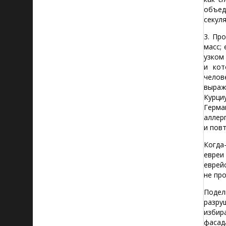
объед
секул
3. Пр
масс;
узком
и кот
челов
выраж
Курци
Герма
аллер
и повт
Когда
евреи
еврей
не пр
Подел
разру
избир
фасад