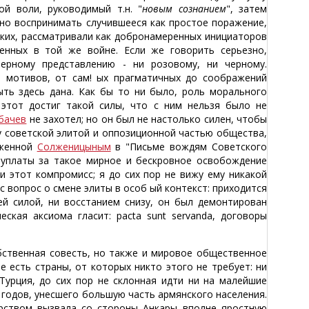
й воли, руководимый т.н. "
новым сознанием
", затем
но воспринимать случившееся как простое поражение,
ских, рассматривали как добронамеренных инициаторов
енных в той же войне. Если же говорить серьезно,
ерному представлению - ни розовому, ни черному.
 мотивов, от сам! ых прагматичных до соображений
ть здесь дана. Как бы то ни было, роль морального
 этот достиг такой силы, что с ним нельзя было не
бачев
не захотел; но он был не настолько силен, чтобы
 советской элитой и оппозиционной частью общества,
оженной
Солженицыным
в "Письме вождям Советского
 уплаты за такое мирное и бескровное освобождение
и этот компромисс; я до сих пор не вижу ему никакой
с вопрос о смене элиты в особ ый контекст: приходится
й силой, ни восстанием снизу, он был демонтирован
ская аксиома гласит: pacta sunt servanda, договоры
обственная совесть, но также и мировое общественное
е есть страны, от которых никто этого не требует: ни
 Турция, до сих пор не склонная идти ни на малейшие
 годов, унесшего большую часть армянского населения.
рством вызвала со стороны Анкары вполне яростную