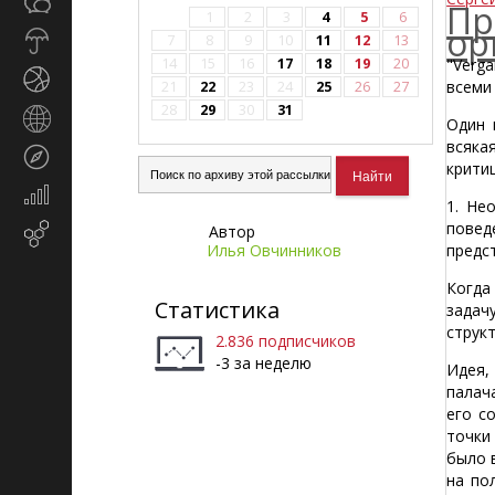
Общество
СМИ
Пр
1
2
3
4
5
6
ор
Прогноз
7
8
9
10
11
12
13
погоды
14
15
16
17
18
19
20
"Verg
Спорт
всеми
21
22
23
24
25
26
27
28
29
30
31
Страны
Один 
и
всяка
Туризм
регионы
критиц
Экономика
1. Не
и
повед
Автор
Email-
финансы
Илья Овчинников
предс
маркетинг
Когд
Статистика
задач
струк
2.836 подписчиков
-3 за неделю
Идея,
палач
его с
точки
было 
на по