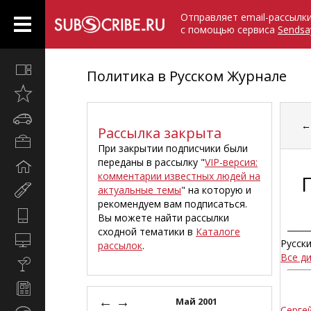
Отправляет email-рассылк
с помощью сервиса
Sendsa
Все
Политика в Русском Журнале
вместе
Открыто
недавно
Автомобили
Рассылка закрыта
Бизнес
При закрытии подписчики были
и
переданы в рассылку "
VIP-версия:
Дом
карьера
комментарии известных людей на
и
актуальные темы
" на которую и
Мир
семья
рекомендуем вам подписаться.
женщины
Hi-
Вы можете найти рассылки
Tech
сходной тематики в
Каталоге
Компьютеры
Русск
рассылок
.
и
Все д
Культура,
интернет
стиль
Новости
жизни
←
→
и
Май 2001
Серге