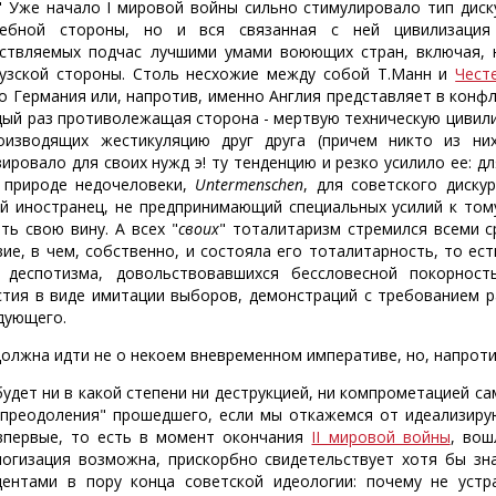
" Уже начало
I мировой войны сильно стимулировало тип диск
ебной стороны, но и вся связанная с ней цивилизация 
ствляемых подчас лучшими умами воюющих стран, включая,
узской стороны. Столь несхожие между собой Т.Манн и
Чест
о Германия или, напротив, именно Англия представляет в конф
дый раз противолежащая сторона - мертвую техническую цивили
оизводящих жестикуляцию друг друга (причем никто из них
зировало для своих нужд э! ту тенденцию и резко усилило ее: д
 природе недочеловеки,
Untermenschen
, для советского диск
й иностранец, не предпринимающий специальных усилий к тому
ть свою вину. А всех "
своих
" тоталитаризм стремился всеми с
вие, в чем, собственно, и состояла его тоталитарность, то ес
 деспотизма, довольствовавшихся бессловесной покорнос
стия в виде имитации выборов, демонстраций с требованием ра
дующего.
должна идти не о некоем вневременном императиве, но, напроти
 будет ни в какой степени ни деструкцией, ни компрометацией с
"преодоления" прошедшего, если мы откажемся от идеализиру
впервые, то есть в момент окончания
II мировой войны
, вош
огизация возможна, прискорбно свидетельствует хотя бы зн
дентами в пору конца советской идеологии: почему не устр