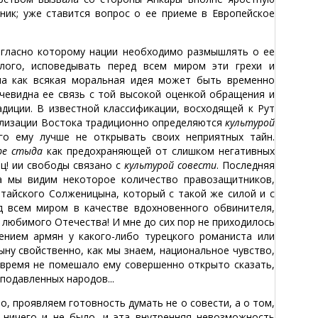
ник; уже ставится вопрос о ее приеме в Европейское
согласно которому нации необходимо размышлять о ее
шлого, исповедывать перед всем миром эти грехи и
она как всякая моральная идея может быть временно
чевидна ее связь с той высокой оценкой обращения и
адиции. В известной классификации, восходящей к Рут
вилизации Востока традиционно определяются
культурой
ого ему лучше не открывать своих неприятных тайн.
ре стыда
как предохраняющей от слишком негативных
ц! ии свободы связано с
культурой совести
. Последняя
а мы видим некоторое количество правозащитников,
итайского Солженицына, который с такой же силой и с
д всем миром в качестве вдохновенного обвинителя,
 любимого Отечества! И мне до сих пор не приходилось
нием армян у какого-либо турецкого романиста или
ыну свойственно, как мы знаем, национальное чувство,
е время не помешало ему совершенно открыто сказать,
подавленных народов...
о, проявляем готовность думать не о совести, а о том,
о ничего и не было, и эта внутренняя невозможность