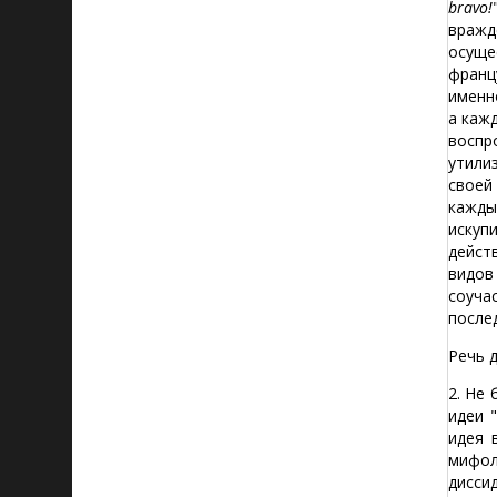
bravo!
вражд
осуще
франц
именн
а каж
воспр
утили
своей
кажды
искупи
дейст
видов
соуча
после
Речь 
2. Не
идеи 
идея 
мифол
дисси