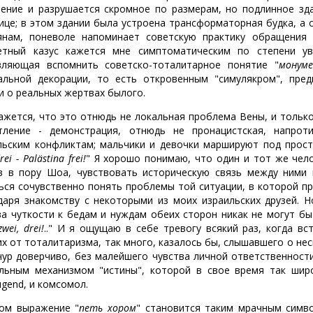
тение и разрушается скромное по размерам, но подлинное зд
ице; в этом здании была устроена трансформаторная будка, а се
янам, поневоле напоминает советскую практику обращения 
етный казус кажется мне симптоматическим по степени ув
вляющая вспомнить советско-тоталитарное понятие "
монуме
альной декорации, то есть откровенным "симулякром", пр
и о реальных жертвах былого.
ажется, что это отнюдь не локальная проблема Вены, и только
тление - демонстрация, отнюдь не пронацистская, напрот
льским конфликтам; мальчики и девочки маршируют под прост
rei - Palästina frei!
" Я хорошо понимаю, что один и тот же чел
в в пору Шоа, чувствовать историческую связь между ними
ься сочувственно понять проблемы той ситуации, в которой пр
даря знакомству с некоторыми из моих израильских друзей. 
ва чуткости к бедам и нуждам обеих сторон никак не могут б
zwei, drei!
.." И я ощущаю в себе тревогу всякий раз, когда в
их от тоталитаризма, так много, казалось бы, слышавшего о нес
чур доверчиво, без малейшего чувства личной ответственност
льным механизмом "истины", которой в свое время так широ
jugend, и комсомол.
ом выражение "
петь хором
" становится таким мрачным симво