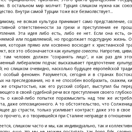
ию. В остальном мир молчит: Турция слишком нужна как союз
ество. Внутри самой Турции тоже все безмолвствует...
димому, не всякая культура принимает само представление, 
ктивной ответственности за грехи и преступления ее про
упления. Эта идея либо есть, либо ее нет. Если она есть, 
няемой или подавляемой, но продолжает подспудную жизнь. О
ния, которая прямо или косвенно восходит к христианской тр
икт, все это обозначается как
культура совести
. Напротив, ци
а
: там человек должен "сохранять лицо", и как раз для эт
менный либерализм подчас высказывает предпочтение
культу
й; но слишком очевидно, насколько будущее европейской тради
т особый феномен. Разумеется, сегодня и в странах Восток
ых на преследования, но я не способен вообразить, скажем, к
 же открытостью, как его русский собрат, выступил бы пере
ающего в своей судебной речи все преступления своего глубоко
ть о какой-либо попытке поразмыслить над тем же истребле
ста, даже оппозиционного. А то обстоятельство, что Солжениц
ящее до страсти, только усиливает контраст: даже это в сво
о прочего, и о творившейся при Сталине неправде в отношении 
еется, слишком часто и мы, как индивидуально, так и коллективн
пасти лицо
. Но мы не можем поступать так
bona fide
, словн