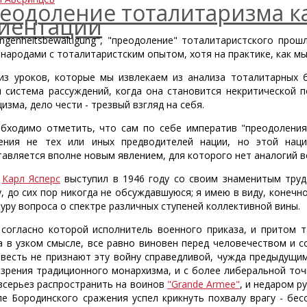
еодоление тоталитаризма к
иентации
angenheitsbewältigung", "преодоление" тоталитаристского прош
 народами с тоталитаристским опытом, хотя на практике, как мы
из уроков, которые мы извлекаем из анализа тоталитарных б
я система рассуждений, когда она становится некритической 
изма, дело чести - трезвый взгляд на себя.
обходимо отметить, что сам по себе императив "преодоления
ения не тех или иных предводителей нации, но этой нац
тавляется вполне новым явлением, для которого нет аналогий в
а
Карл Ясперс
выступил в 1946 году со своим знаменитым трудо
у, до сих пор никогда не обсуждавшуюся; я имею в виду, конечн
туру вопроса о спектре различных ступеней коллективной вины.
 согласно которой исполнитель военного приказа, и притом т
а в узком смысле, все равно виновен перед человечеством и 
овесть не признают эту войну справедливой, чужда предыдущи
 зрения традиционного монархизма, и с более либеральной точк
всерьез распространить на воинов
"Grande Armee"
, и недаром р
ле Бородинского сражения успел крикнуть похвалу врагу - бе