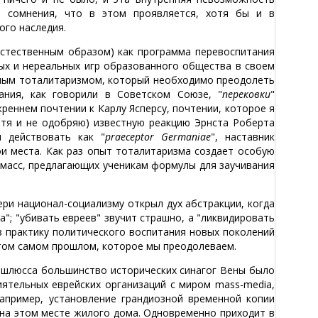
т сомнения, что в этом проявляется, хотя бы и в
ого наследия.
стественным образом) как программа перевоспитания
ных и нереальных игр образованного общества в своем
 самым тоталитаризмом, который необходимо преодолеть
ания, как говорили в Советском Союзе, "
перековки
"
креннем почтении к Карлу Ясперсу, почтении, которое я
отя и не одобряю) известную реакцию Эрнста Роберта
и действовать как "
praeceptor Germaniae
", наставник
ои места. Как раз опыт тоталитаризма создает особую
 масс, предлагающих ученикам формулы для заучивания
ери национал-социализму открыл дух абстракции, когда
"; "убивать евреев" звучит страшно, а "ликвидировать
 в практику политического воспитания новых поколений
 том самом прошлом, которое мы преодолеваем.
аншлюсса большинство исторических синагог Вены было
иятельных еврейских организаций с миром mass-media,
например, установление грандиозной временной копии
 на этом месте жилого дома. Одновременно приходит в