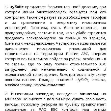
1.
Чубайс
предлагает "горизонтальное" деление, при
котором линии электропередач останутся под его
контролем. Также он ратует за освобождение тарифов
и за привлечение в энергетику иностранных
инвестиций. Гипотеза, пусть безответственная, но
правдоподобная, состоит в том, что Чубайс стремится
продавать электроэнергию за границу по тарифам,
близким к международным. Частью этой идеи является
привлечение иностранных инвестиций для
строительства на территории России АЭС, энергия
которых почти целиком пойдет за рубеж, особенно - в
те страны, где по ряду причин строительство АЭС
затруднено или нежелательно с социальной и
экологической точек зрения. Всмотритесь в эту схему
повнимательнее. Правда, знакомо?
Чубайс, похоже,
изобрел электрический
толлинг
!
2. Инвестиции очевидно, попадут в
Минатом
, но
Минатом не сможет в полной мере урвать свою часть
выгоды, поскольку реформа по Чубайсу предполагает
сохранение за РАО ЕЭС контроля над сетями