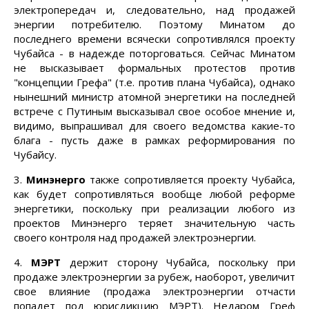
электропередач и, следовательно, над продажей
энергии потребителю. Поэтому Минатом до
последнего времени всячески сопротивлялся проекту
Чубайса - в надежде поторговаться. Сейчас Минатом
не высказывает формальных протестов против
"концепции Грефа" (т.е. против плана Чубайса), однако
нынешний министр атомной энергетики на последней
встрече с Путиным высказывал свое особое мнение и,
видимо, выпрашивал для своего ведомства какие-то
блага - пусть даже в рамках реформирования по
Чубайсу.
3.
Минэнерго
также сопротивляется проекту Чубайса,
как будет сопротивляться вообще любой реформе
энергетики, поскольку при реализации любого из
проектов Минэнерго теряет значительную часть
своего контроля над продажей электроэнергии.
4.
МЭРТ
держит сторону Чубайса, поскольку при
продаже электроэнергии за рубеж, наоборот, увеличит
свое влияние (продажа электроэнергии отчасти
попадет под юрисдикцию МЭРТ). Недаром Греф