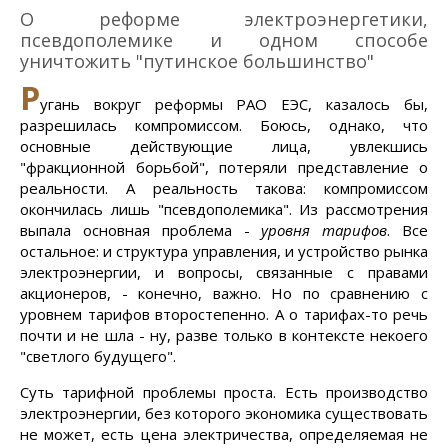
О реформе электроэнергетики,
псевдополемике и одном способе
уничтожить "путинское большинство"
Р
угань вокруг реформы РАО ЕЭС, казалось бы,
разрешилась компромиссом. Боюсь, однако, что
основные действующие лица, увлекшись
"фракционной борьбой", потеряли представление о
реальности. А реальность такова: компромиссом
окончилась лишь "псевдополемика". Из рассмотрения
выпала основная проблема -
уровня тарифов
. Все
остальное: и структура управления, и устройство рынка
электроэнергии, и вопросы, связанные с правами
акционеров, - конечно, важно. Но по сравнению с
уровнем тарифов второстепенно. А о тарифах-то речь
почти и не шла - ну, разве только в контексте некоего
"светлого будущего".
Суть тарифной проблемы проста. Есть производство
электроэнергии, без которого экономика существовать
не может, есть цена электричества, определяемая не