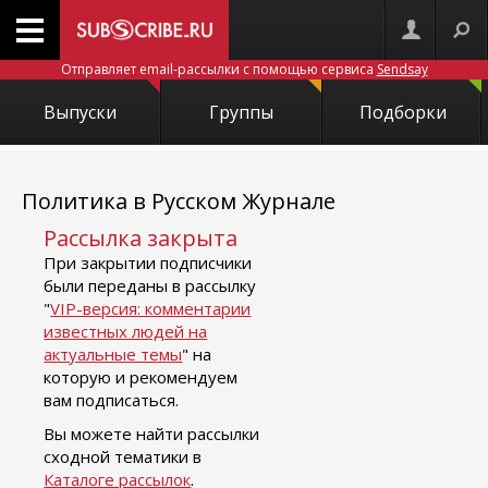
Отправляет email-рассылки с помощью сервиса
Sendsay
Выпуски
Группы
Подборки
Политика в Русском Журнале
Рассылка закрыта
При закрытии подписчики
были переданы в рассылку
"
VIP-версия: комментарии
известных людей на
актуальные темы
" на
которую и рекомендуем
вам подписаться.
Вы можете найти рассылки
сходной тематики в
Каталоге рассылок
.