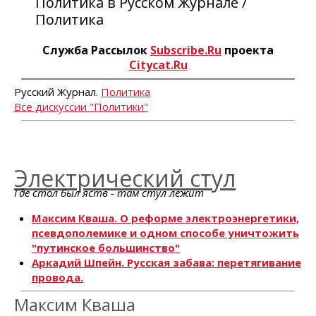
Политика в Русском Журнале /
Политика
Служба Рассылок
Subscribe.Ru
проекта
Citycat.Ru
Русский Журнал.
Политика
Все дискуссии "Политики"
Электрический стул
Где стол был яств - там стул лежит
Максим Кваша. О реформе электроэнергетики,
псевдополемике и одном способе уничтожить
"путинское большинство"
Аркадий Шпейн. Русская забава: перетягивание
провода.
Максим Кваша