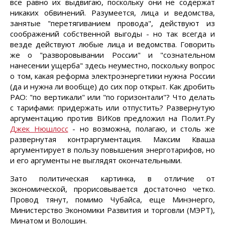
все равно их выдвигаю, поскольку они не содержат
никаких обвинений. Разумеется, лица и ведомства,
занятые "перетягиванием провода", действуют из
соображений собственной выгоды - но так всегда и
везде действуют любые лица и ведомства. Говорить
же о "разворовывании России" и "сознательном
нанесении ущерба" здесь неуместно, поскольку вопрос
о том, какая реформа электроэнергетики нужна России
(да и нужна ли вообще) до сих пор открыт. Как дробить
РАО: "по вертикали" или "по горизонтали"? Что делать
с тарифами: придержать или отпустить? Развернутую
аргументацию против ВИКов предложил на Полит.Ру
Джек Нюшлосс
- но возможна, полагаю, и столь же
развернутая контраргументация. Максим Кваша
аргументирует в пользу повышения энерготарифов, но
и его аргументы не выглядят окончательными.
Зато политическая картинка, в отличие от
экономической, прорисовывается достаточно четко.
Провод тянут, помимо Чубайса, еще Минэнерго,
Министерство Экономики Развития и торговли (МЭРТ),
Минатом и Волошин.