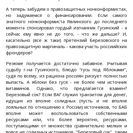
А теперь забудем о правозащитных нонконформистах,
но задумаемся о финансировании. Если самого
знатного нонконформиста Явлинского до последнего
момента спонсировал гордый изгнанник Гусинский - а
сейчас ему явно не до того, - что же дальше? И,
касательно (все ж таки) претензий Березовского на
правозащитную маргиналь - какова участь россиийских
фрондеров?
Резюме получается достаточно забавное. Учитывая
судьбу г-на Гусинского, блюдо "гусь под Яблоками",
судя по всему, из рациона россиян рискует полностью
выпасть. А яблоки без гуся - не более чем источник
витаминов. Однако, что предлагается взамен?
Березовый сок? Если ВАГ служил транзитом для денег,
идущих из вполне солидных (пусть и не вполне
лояльных по отношению к России) источников, то БАБ
вполне может воспользоваться собственными
ресурсами или, что более вероятно, ресурсами,
поступающими от множества сравнительно мелких и
вовсе не солидных источников. "Березовый сок", таким