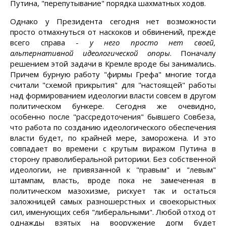
Путина, "перепутывание" порядка шахматных ходов.
Однако у Президента сегодня нет возможности
просто отмахнуться от наскоков и обвинений, прежде
всего справа -
у него просто нет своей,
альтернативной идеологической опоры
. Поначалу
решением этой задачи в Кремле вроде бы занимались.
Причем бурную работу "фирмы Грефа" многие тогда
считали "схемой прикрытия" для "настоящей" работы
над формированием идеологии власти совсем в другом
политическом бункере. Сегодня же очевидно,
особенно после "рассредоточения" бывшего Совбеза,
что работа по созданию идеологического обеспечения
власти будет, по крайней мере, заморожена. И это
совпадает во времени с крутым виражом Путина в
сторону праволиберальной риторики. Без собственной
идеологии, не привязанной к "правым" и "левым"
штампам, власть, вроде пока не замеченная в
политическом мазохизме, рискует так и остаться
заложницей самых разношерстных и своекорыстных
сил, именующих себя "либеральными". Любой отход от
однажды взятых на вооружение догм будет