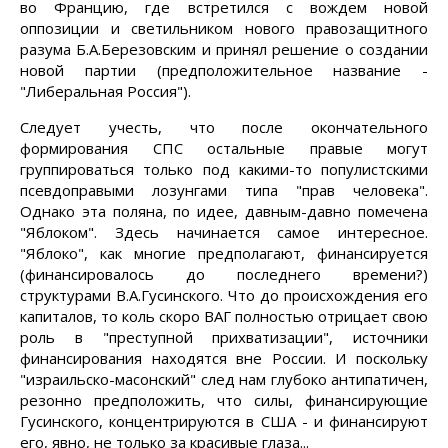
во Францию, где встретился с вождем новой
оппозиции и светильником нового правозащитного
разума Б.А.Березовским и принял решение о создании
новой партии (предположительное название -
"Либеральная Россия").
Следует учесть, что после окончательного
формирования СПС остальные правые могут
группироваться только под какими-то популистскими
псевдоправыми лозунгами типа "прав человека".
Однако эта поляна, по идее, давным-давно помечена
"Яблоком". Здесь начинается самое интересное.
"Яблоко", как многие предполагают, финансируется
(финансировалось до последнего времени?)
структурами В.А.Гусинского. Что до происхождения его
капиталов, то коль скоро ВАГ полностью отрицает свою
роль в "преступной прихватизации", источники
финансирования находятся вне России. И поскольку
"израильско-масонский" след нам глубоко антипатичен,
резонно предположить, что силы, финансирующие
Гусинского, концентрируются в США - и финансируют
его, явно, не только за красивые глаза...