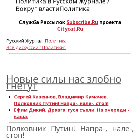
Политика в Русском Журнале /
Вокруг властиПолитика
Служба Рассылок
Subscribe.Ru
проекта
Citycat.Ru
Русский Журнал.
Политика
Все дискуссии "Политики"
Новые силы нас злобно
гнетут
Сергей Казеннов, Владимир Кумачев.
Полковник Путин! Напра-, нале-, стоп!
Ефим Дикий. Дрязга: гуся съели. На очереди -
каша.
Полковник Путин! Напра-, нале-,
стоп!