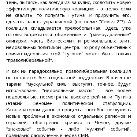
тень, пытаясь, как всегда из-за кулис, сколотить новую
эффективную политическую коалицию - в целях если
не свалить, то попугать Путина. И приручить его,
сделать власть управляемой (по схеме "Семья-2"?). А
коалиция складывается прелюбопытная. Здесь уже
готовы встретиться обиженные и "равноудаленные"
олигархи, часть бизнес-элит и региональных элит,
недовольных политикой Центра. По ряду объективных
причин идеология этой "тусовки" может быть только
"праволиберальной".
И как ни парадоксально, праволиберальная коалиция
не останется без социальной поддержки. В качестве
тарана, "мускульной силы" выступят, точнее, будут
использованы "недовольные массы" - все более
недовольные, несмотря на высокие рейтинги Путина
(этакий феномен политической стагфляции).
Катализатором данного процесса способны послужить
новые проблемы в экономике отдельных регионов и
отраслей, обострение кризиса в Чечне, другие
"знаковые" события - либо "муляжи" событий,
правильно раскрученные через СМИ.