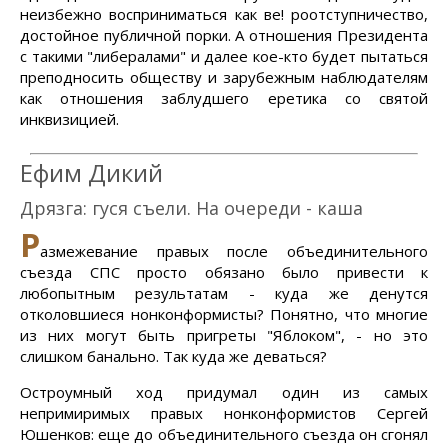
неизбежно восприниматься как ве! роотступничество,
достойное публичной порки. А отношения Президента
с такими "либералами" и далее кое-кто будет пытаться
преподносить обществу и зарубежным наблюдателям
как отношения заблудшего еретика со святой
инквизицией.
Ефим Дикий
Дрязга: гуся съели. На очереди - каша
Р
азмежевание правых после объединительного
съезда СПС просто обязано было привести к
любопытным результатам - куда же денутся
отколовшиеся нонконформисты? Понятно, что многие
из них могут быть пригреты "Яблоком", - но это
слишком банально. Так куда же деваться?
Остроумный ход придумал один из самых
непримиримых правых нонконформистов Сергей
Юшенков: еще до объединительного съезда он сгонял