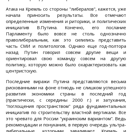
Атака на Кремль со стороны "либералов", кажется, уже
начала приносить результаты. Все отмечают
определенные изменения и риторики, и политических
инициатив В.Путина. Конечно, его послание
Парламенту было вовсе не столь однозначно
праволиберальным, как это силились представить
часть СМИ и политологов. Однако еще год-полтора
назад Путин говорил совсем другие вещи и
ориентировал свою команду совсем на другую
политику, которую можно было охарактеризовать как
центристскую.
Последние виражи Путина представляются весьма
рискованными на фоне отнюдь не слишком успешного
развития экономики страны в последний год
(практически, с середины 2000 г.) и затухания,
"поглощения пространством" ряда фундаментальных
инициатив по строительству властной вертикали. Все
это чревато для России "украинским вариантом". Ведь
рекомендации и понукания, в первую очередь ультра-
либеральные, которыми заваливают Кремль и