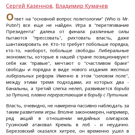
Сергей Казеннов
,
Владимир Кумачев
О
твет на "основной вопрос политологии" (Who is Mr.
Putin?) все еще не найден. Игра в "перетягивание
Президента" далека от финала: различные силы
пытаются "прессовать", рихтовать власть, даже
шантажировать ее. Кто-то требует побольше порядка,
кто-то, наоборот, побольше свободы. Либеральные
экономисты, которые в нашей стране позиционируют
себя как "правые", мечтают о "счастливом браке"
свободы и порядка в виде нового издания
жестких
либеральных
реформ. Именно в этом "силовом поле",
между этими тремя подходами, из которых два -
банальны, а третий слегка нелеп, развивается
борьба
за Путина, плавно перерастающая в борьбу с Путиным
.
Власть, очевидно, не намерена пассивно наблюдать за
таким развитием игры. Вполне закономерен, например,
ряд акций в отношении медийных олигархов.
Гусинский атаковал Кремль в лоб - и неудачно.
Березовский оказался хитрее, он временно ушел в