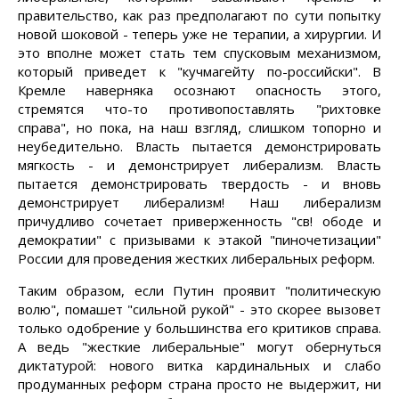
правительство, как раз предполагают по сути попытку
новой шоковой - теперь уже не терапии, а хирургии. И
это вполне может стать тем спусковым механизмом,
который приведет к "кучмагейту по-российски". В
Кремле наверняка осознают опасность этого,
стремятся что-то противопоставлять "рихтовке
справа", но пока, на наш взгляд, слишком топорно и
неубедительно. Власть пытается демонстрировать
мягкость - и демонстрирует либерализм. Власть
пытается демонстрировать твердость - и вновь
демонстрирует либерализм! Наш либерализм
причудливо сочетает приверженность "св! ободе и
демократии" с призывами к этакой "пиночетизации"
России для проведения жестких либеральных реформ.
Таким образом, если Путин проявит "политическую
волю", помашет "сильной рукой" - это скорее вызовет
только одобрение у большинства его критиков справа.
А ведь "жесткие либеральные" могут обернуться
диктатурой: нового витка кардинальных и слабо
продуманных реформ страна просто не выдержит, ни