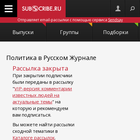
Отправляет email-рассылки с помощью сервиса
Sendsay
Выпуски
Группы
Подборки
Политика в Русском Журнале
Рассылка закрыта
При закрытии подписчики
были переданы в рассылку
"
VIP-версия: комментарии
известных людей на
актуальные темы
" на
которую и рекомендуем
вам подписаться.
Вы можете найти рассылки
сходной тематики в
Каталоге рассылок
.